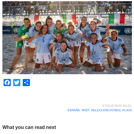
Facebook
Twitter
Compartir
ETIQUETADO BAJO:
ESPAÑA
,
RFEF
,
SELECCIÓN FÚTBOL PLAYA
What you can read next