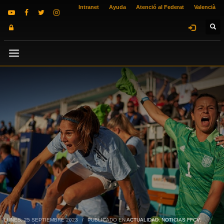
Intranet
Ayuda
Atenció al Federat
Valencià
LUNES, 25 SEPTIEMBRE 2023
/
PUBLICADO EN
ACTUALIDAD
,
NOTICIAS FFCV
,