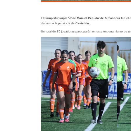
El
Camp Municipal ‘José Manuel Pesudo’ de Almassora
fue el 
clubes de la provincia de
Castellón
.
Un total de 35 jugadoras participarán en este entrenamiento de te