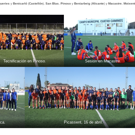
queries
y
Benicarló
(
Castellón
),
San
Blas
,
Pinoso
y
Beniarbeig
(
Alicante
) y
Macastre
,
Moixent
Tecnificación en Pinoso.
Sesión en Macastre.
eca.
Picassent, 16 de abril.