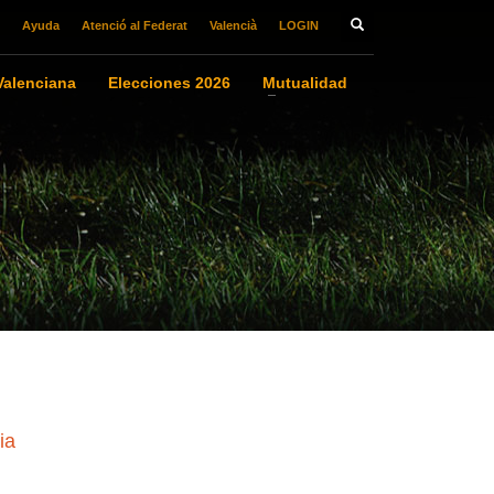
Ayuda
Atenció al Federat
Valencià
LOGIN
alenciana
Elecciones 2026
Mutualidad
ia