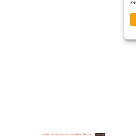
afe
CONV. TECN. INFANTIL VALENTA ALMAZORA
Descarga