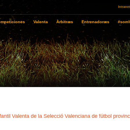
Intranet
mpeticiones
Valenta
Àrbitræs
Entrenadoræs
#somV
til Valenta de la Selecció Valenciana de fútbol provinc