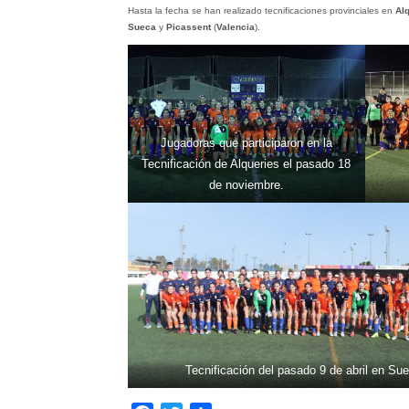
Hasta la fecha se han realizado tecnificaciones provinciales en
Al
Sueca
y
Picassent
(
Valencia
).
Jugadoras que participaron en la
Tecnificación de Alqueries el pasado 18
de noviembre.
Tecnificación del pasado 9 de abril en Su