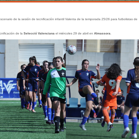
escenario de la sesión de tecnificación infantil Valenta de la temporada 25/26 para futbolistas de
cnificación de la
Selecció Valenciana
el miércoles 29 de abril en
Almassora
.