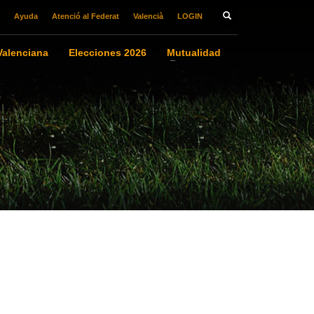
Ayuda
Atenció al Federat
Valencià
LOGIN
alenciana
Elecciones 2026
Mutualidad