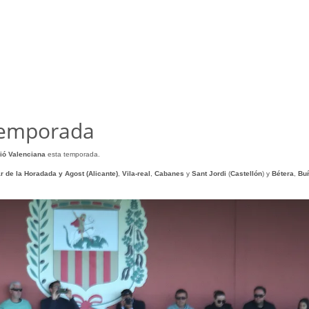
temporada
ió Valenciana
esta temporada.
ar de la Horadada y Agost (Alicante)
,
Vila-real
,
Cabanes
y
Sant Jordi
(
Castellón
) y
Bétera
,
Bu