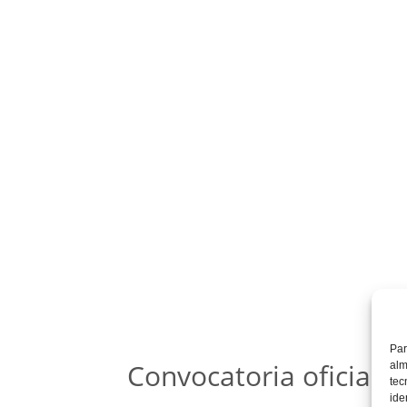
Par
Convocatoria oficial
alm
tec
ide