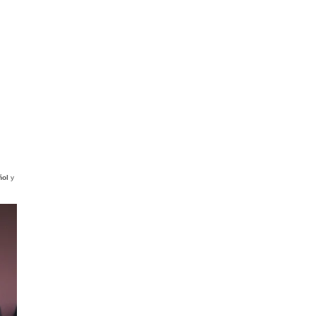
ñol
y