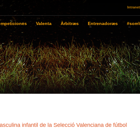
Intranet
mpeticiones
Valenta
Àrbitræs
Entrenadoræs
#somV
lina infantil de la Selecció Valenciana de fútbol