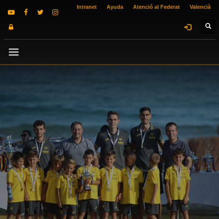
Intranet
Ayuda
Atenció al Federat
Valencià