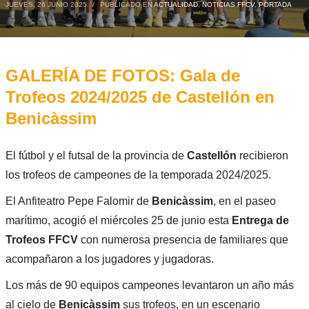
JUEVES, 26 JUNIO 2025
/
PUBLICADO EN
ACTUALIDAD
,
NOTICIAS FFCV
,
PORTADA
GALERÍA DE FOTOS: Gala de
Trofeos 2024/2025 de Castellón en
Benicàssim
El fútbol y el futsal de la provincia de
Castellón
recibieron
los trofeos de campeones de la temporada 2024/2025.
El Anfiteatro Pepe Falomir de
Benicàssim
, en el paseo
marítimo, acogió el miércoles 25 de junio esta
Entrega de
Trofeos FFCV
con numerosa presencia de familiares que
acompañaron a los jugadores y jugadoras.
Los más de 90 equipos campeones levantaron un año más
al cielo de
Benicàssim
sus trofeos, en un escenario