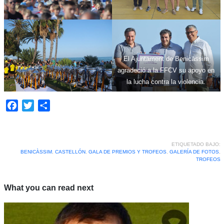
El Ajuntament de Benicàssim
agradeció a la FFCV su apoyo en
la lucha contra la violencia.
Facebook
Twitter
Compartir
ETIQUETADO BAJO:
BENICÀSSIM
,
CASTELLÓN
,
GALA DE PREMIOS Y TROFEOS
,
GALERÍA DE FOTOS
,
TROFEOS
What you can read next