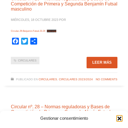
Competición de Primera y Segunda Benjamín Futsal
masculino
MIÉRCOLES, 18 OCTUBRE 2023
POR
Circular-29-Benjamin-Futsal-23-24
Descarga
Facebook
Twitter
Compartir
CIRCULARES
LEER MÁS
PUBLICADO EN
CIRCULARES
,
CIRCULARES 2023/2024
NO COMMENTS
Circular nº. 28 – Normas reguladoras y Bases de
Competición de Primera y Segunda Alevín Futsal
masculino
Gestionar consentimiento
MARTES, 17 OCTUBRE 2023
POR