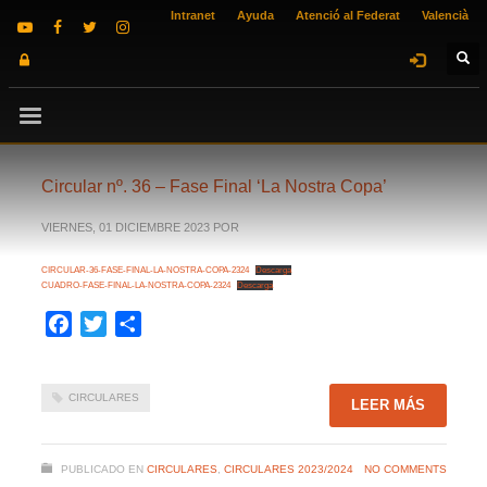
Intranet
Ayuda
Atenció al Federat
Valencià
Circular nº. 36 – Fase Final ‘La Nostra Copa’
VIERNES, 01 DICIEMBRE 2023
POR
CIRCULAR-36-FASE-FINAL-LA-NOSTRA-COPA-2324
Descarga
CUADRO-FASE-FINAL-LA-NOSTRA-COPA-2324
Descarga
Facebook
Twitter
Compartir
CIRCULARES
LEER MÁS
PUBLICADO EN
CIRCULARES
,
CIRCULARES 2023/2024
NO COMMENTS