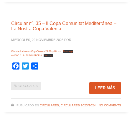
Circular nº. 35 – II Copa Comunitat Mediterránea –
La Nostra Copa Valenta
MIÉRCOLES, 22 NOVIEMBRE 2023
POR
Circular-La-Nostra-Copa-Valenta-23-24-publicada
Descarga
ANEXO-1.-1a-ELIMINATORIA
Descarga
Facebook
Twitter
Compartir
CIRCULARES
LEER MÁS
PUBLICADO EN
CIRCULARES
,
CIRCULARES 2023/2024
NO COMMENTS