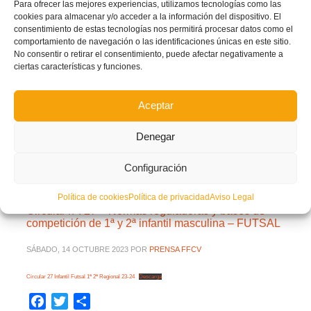
Para ofrecer las mejores experiencias, utilizamos tecnologías como las
cookies para almacenar y/o acceder a la información del dispositivo. El
Circular-28-Alevin-1a-y-2a-Regional-23-24-publicada
Descarga
consentimiento de estas tecnologías nos permitirá procesar datos como el
comportamiento de navegación o las identificaciones únicas en este sitio.
Facebook
Twitter
Compartir
No consentir o retirar el consentimiento, puede afectar negativamente a
ciertas características y funciones.
CIRCULARES
LEER MÁS
Aceptar
Denegar
PUBLICADO EN
CIRCULARES
,
CIRCULARES 2023/2024
NO COMMENTS
Configuración
Política de cookies
Política de privacidad
Aviso Legal
Circular nº. 27 – Normas reguladoras y bases de
competición de 1ª y 2ª infantil masculina – FUTSAL
SÁBADO, 14 OCTUBRE 2023
POR
PRENSA FFCV
Circular 27 Infantil Futsal 1ª 2ª Regional 23-24
Descarga
Facebook
Twitter
Compartir