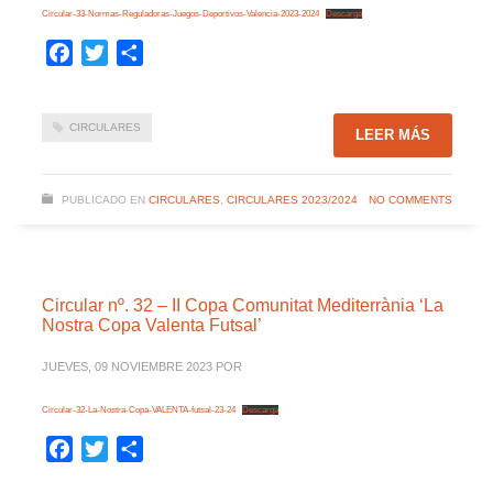
Circular-33-Normas-Reguladoras-Juegos-Deportivos-Valencia-2023-2024
Descarga
Facebook
Twitter
Compartir
CIRCULARES
LEER MÁS
PUBLICADO EN
CIRCULARES
,
CIRCULARES 2023/2024
NO COMMENTS
Circular nº. 32 – II Copa Comunitat Mediterrània ‘La
Nostra Copa Valenta Futsal’
JUEVES, 09 NOVIEMBRE 2023
POR
Circular-32-La-Nostra-Copa-VALENTA-futsal-23-24
Descarga
Facebook
Twitter
Compartir