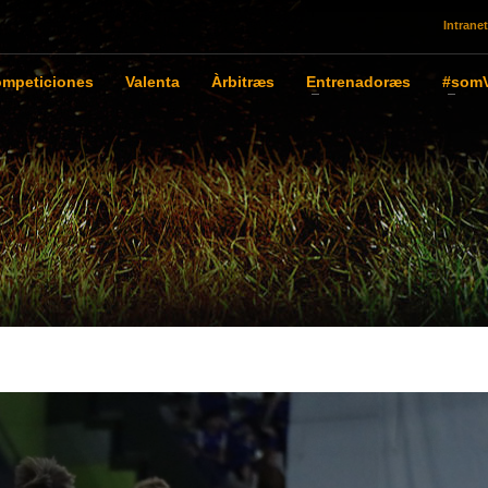
Intranet
mpeticiones
Valenta
Àrbitræs
Entrenadoræs
#somV