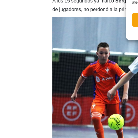
A los 15 segundos ya marcó
Sergio Ru
afe
de jugadores, no perdonó a la primera 