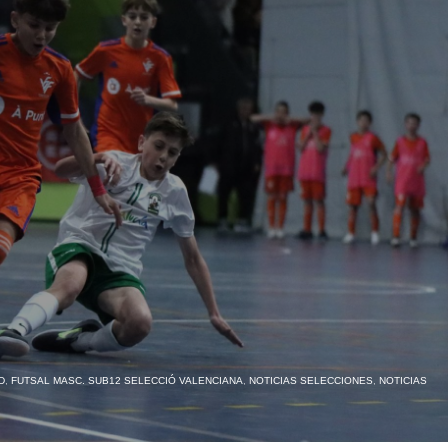
D
,
FUTSAL MASC. SUB12 SELECCIÓ VALENCIANA
,
NOTICIAS SELECCIONES
,
NOTICIAS