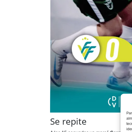
Par
Se repite
alm
tec
ide