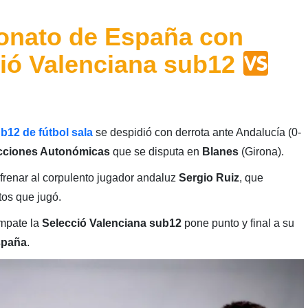
onato de España con
ció Valenciana sub12
b12 de fútbol sala
se despidió con derrota ante Andalucía (0-
cciones Autonómicas
que se disputa en
Blanes
(Girona).
frenar al corpulento jugador andaluz
Sergio
Ruiz
, que
tos que jugó.
empate la
Selecció Valenciana sub12
pone punto y final a su
spaña
.