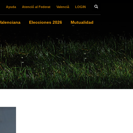
Ayuda
Atenció al Federat
Valencià
LOGIN
alenciana
Elecciones 2026
Mutualidad