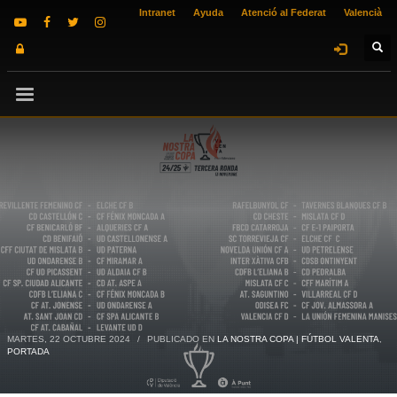
Intranet
Ayuda
Atenció al Federat
Valencià
MARTES, 22 OCTUBRE 2024
/
PUBLICADO EN
LA NOSTRA COPA | FÚTBOL VALENTA
,
PORTADA