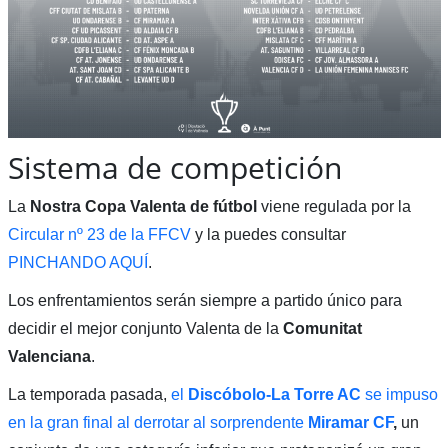
Sistema de competición
La
Nostra Copa Valenta de fútbol
viene regulada por la
Circular nº 23 de la FFCV
y la puedes consultar
PINCHANDO AQUÍ
.
Los enfrentamientos serán siempre a partido único para
decidir el mejor conjunto Valenta de la
Comunitat
Valenciana
.
La temporada pasada,
el
Discóbolo-La Torre AC
se impuso
en la gran final al derrotar al sorprendente
Miramar CF
,
un