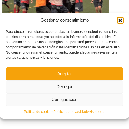
Gestionar consentimiento
Para ofrecer las mejores experiencias, utilizamos tecnologías como las
Benicarló golpea primero en la lucha por el ascenso a Tercera – CD
cookies para almacenar y/o acceder a la información del dispositivo. El
Benicarlo vs UE Tavernes Valldigna (0-0)
consentimiento de estas tecnologías nos permitirá procesar datos como el
comportamiento de navegación o las identificaciones únicas en este sitio.
No consentir o retirar el consentimiento, puede afectar negativamente a
ciertas características y funciones.
Aceptar
Denegar
Configuración
Política de cookies
Política de privacidad
Aviso Legal