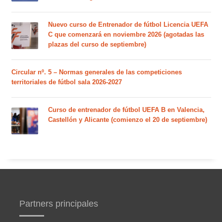
Nuevo curso de Entrenador de fútbol Licencia UEFA
C que comenzará en noviembre 2026 (agotadas las
plazas del curso de septiembre)
Circular nº. 5 – Normas generales de las competiciones
territoriales de fútbol sala 2026-2027
Curso de entrenador de fútbol UEFA B en Valencia,
Castellón y Alicante (comienzo el 20 de septiembre)
Partners principales