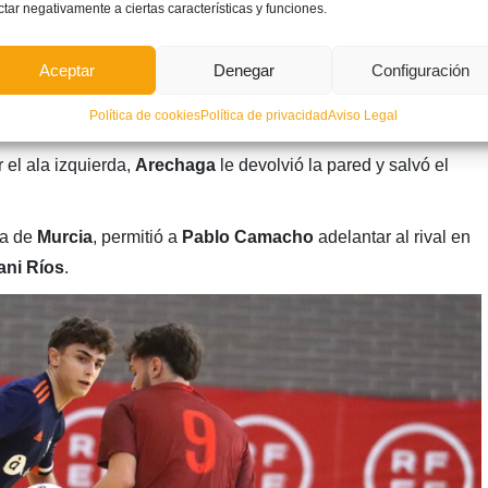
ctar negativamente a ciertas características y funciones.
Aceptar
Denegar
Configuración
 que dispuso de las dos primeras opciones para abrir el
Política de cookies
Política de privacidad
Aviso Legal
mera.
 el ala izquierda,
Arechaga
le devolvió la pared y salvó el
ra de
Murcia
, permitió a
Pablo Camacho
adelantar al rival en
ani Ríos
.