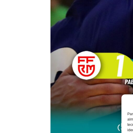
Par
alm
tec
ide