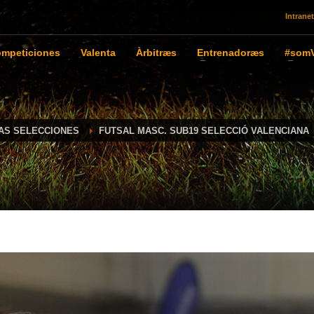
Intranet
mpeticiones
Valenta
Àrbitræs
Entrenadoræs
#somV
IAS SELECCIONES
FUTSAL MASC. SUB19 SELECCIÓ VALENCIANA