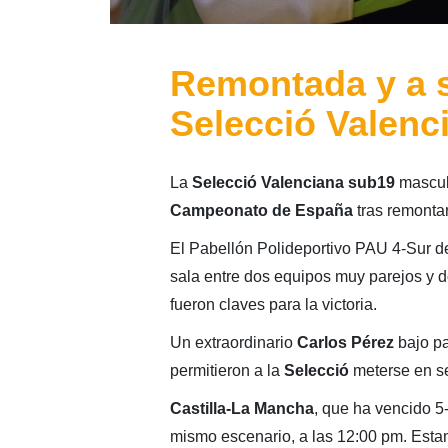
Remontada y a s
Selecció Valenc
La
Selecció Valenciana sub19
mascul
Campeonato de España
tras remontar
El Pabellón Polideportivo PAU 4-Sur 
sala entre dos equipos muy parejos y d
fueron claves para la victoria.
Un extraordinario
Carlos Pérez
bajo pa
permitieron a la
Selecció
meterse en se
Castilla-La Mancha
, que ha vencido 5
mismo escenario, a las 12:00 pm. Estam