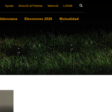
Ayuda
Atenció al Federat
Valencià
LOGIN
alenciana
Elecciones 2026
Mutualidad