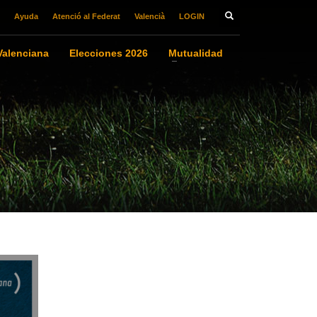
Ayuda
Atenció al Federat
Valencià
LOGIN
alenciana
Elecciones 2026
Mutualidad