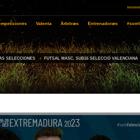
Intranet
mpeticiones
Valenta
Àrbitræs
Entrenadoræs
#somV
IAS SELECCIONES
FUTSAL MASC. SUB16 SELECCIÓ VALENCIANA