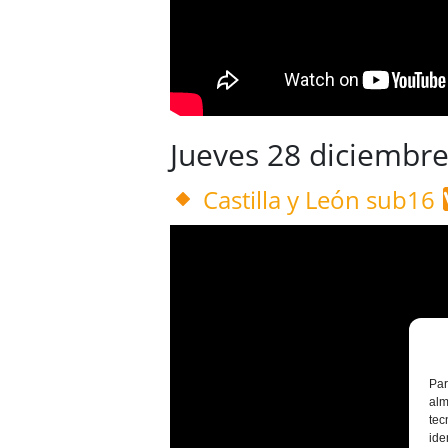
Jueves 28 diciembr
Castilla y León sub16
Par
alm
tec
ide