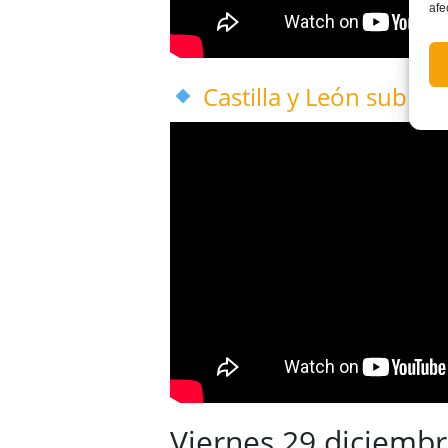
afe
Castilla y León sub19
Viernes 29 diciemb