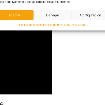
ctar negativamente a ciertas características y funciones.
Aceptar
Denegar
Configuración
Selecció Valenciana sub19
Política de cookies
Política de privacidad
Aviso Legal
re