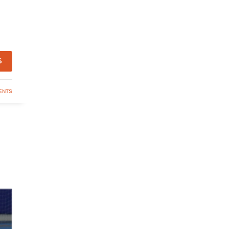
S
ENTS