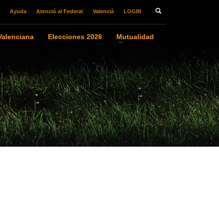
Ayuda
Atenció al Federat
Valencià
LOGIN
alenciana
Elecciones 2026
Mutualidad