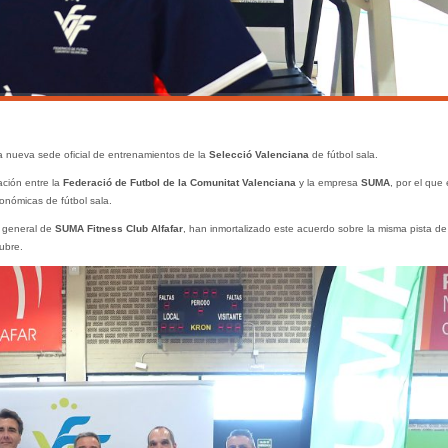
a nueva sede oficial de entrenamientos de la
Selecció Valenciana
de fútbol sala.
ación entre la
Federació de Futbol de la Comunitat Valenciana
y la empresa
SUMA
, por el que 
onómicas de fútbol sala.
r general de
SUMA Fitness Club Alfafar
, han inmortalizado este acuerdo sobre la misma pista de
ubre.