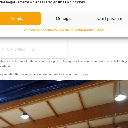
ctar negativamente a ciertas características y funciones.
Aceptar
Denegar
Configuración
Política de cookies
Política de privacidad
Aviso Legal
r FFCV (@ffcv_info)
ación del perímetro de la pista de juego con los logos y los colores corporativos de la
FFCV
y 
 oficial.
de junio de 2026, con opción de renovar por dos o cuatro años más.