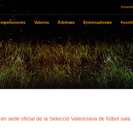
Intranet
mpeticiones
Valenta
Àrbitræs
Entrenadoræs
#somV
en sede oficial de la Selecció Valenciana de fútbol sala