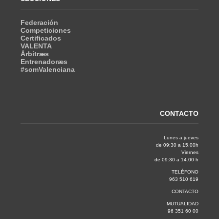
Federación
Competiciones
Certificados
VALENTA
Árbitræs
Entrenadoræs
#somValenciana
CONTACTO
Lunes a jueves
de 09:30 a 15.00h
Viernes
de 09:30 a 14.00 h
TELÉFONO
963 510 619
CONTACTO
MUTUALIDAD
96 351 60 00