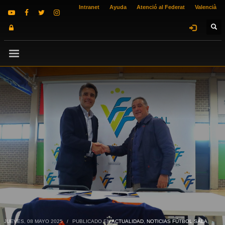
Intranet
Ayuda
Atenció al Federat
Valencià
JUEVES, 08 MAYO 2025
/
PUBLICADO EN
ACTUALIDAD
,
NOTICIAS FÚTBOL SALA
,