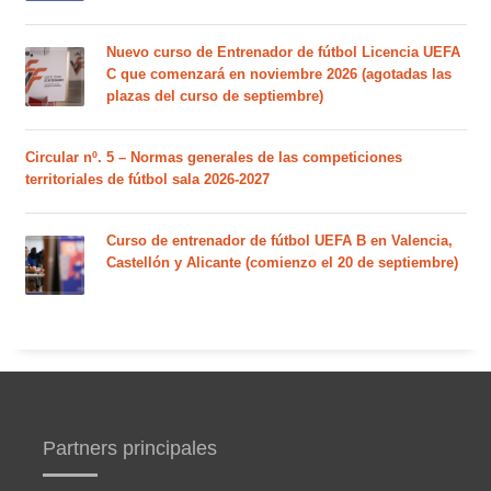
Nuevo curso de Entrenador de fútbol Licencia UEFA
C que comenzará en noviembre 2026 (agotadas las
plazas del curso de septiembre)
Circular nº. 5 – Normas generales de las competiciones
territoriales de fútbol sala 2026-2027
Curso de entrenador de fútbol UEFA B en Valencia,
Castellón y Alicante (comienzo el 20 de septiembre)
Partners principales