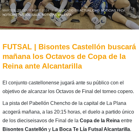
MARTES, 26 NOVIEMBRE 2024
/
PUBLICADO EN
ACTUALIDAD
,
NOTICIAS FFCV
,
NOTICIAS FÚTBOL SALA
,
NOTICIAS VALENTA
FUTSAL | Bisontes Castellón buscará
mañana los Octavos de Copa de la
Reina ante Alcantarilla
El conjunto castellonense jugará ante su público con el
objetivo de alcanzar los Octavos de Final del torneo copero.
La pista del Pabellón Chencho de la capital de La Plana
acogerá mañana, a las 20:15 horas, el duelo a partido único
de los dieciseisavos de Final de la
Copa de la Reina
entre
Bisontes Castellón
y
La Boca Te Lía Futsal Alcantarilla
.