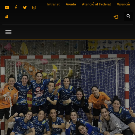
Intranet
Ayuda
Atenció al Federat
Valencià