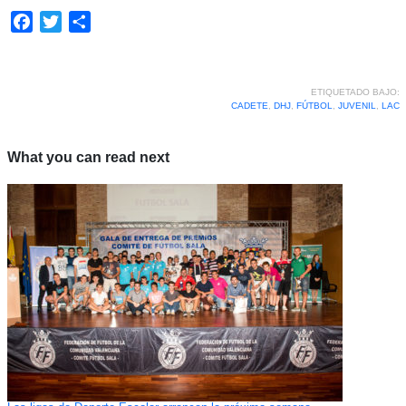
Facebook
Twitter
Compartir
ETIQUETADO BAJO:
CADETE
,
DHJ
,
FÚTBOL
,
JUVENIL
,
LAC
What you can read next