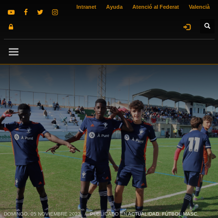
Intranet
Ayuda
Atenció al Federat
Valencià
DOMINGO, 05 NOVIEMBRE 2023
/
PUBLICADO EN
ACTUALIDAD
,
FÚTBOL MASC.