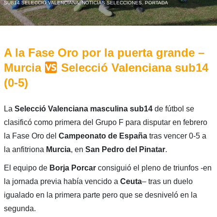
SUB14 SELECCIÓ VALENCIANA
,
NOTICIAS SELECCIONES
,
PORTADA
A la Fase Oro por la puerta grande –
Murcia
Selecció Valenciana sub14
(0-5)
La
Selecció Valenciana masculina sub14
de fútbol se
clasificó como primera del Grupo F para disputar en febrero
la Fase Oro del
Campeonato de España
tras vencer 0-5 a
la anfitriona
Murcia
, en
San Pedro del Pinatar
.
El equipo de
Borja Porcar
consiguió el pleno de triunfos -en
la jornada previa había vencido a
Ceuta
– tras un duelo
igualado en la primera parte pero que se desniveló en la
segunda.