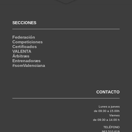
SECCIONES
Federación
Competiciones
Certificados
VALENTA
Árbitræs
Entrenadoræs
#somValenciana
CONTACTO
Lunes a jueves
de 09:30 a 15.00h
Viernes
de 09:30 a 14.00 h
TELÉFONO
963 510 619