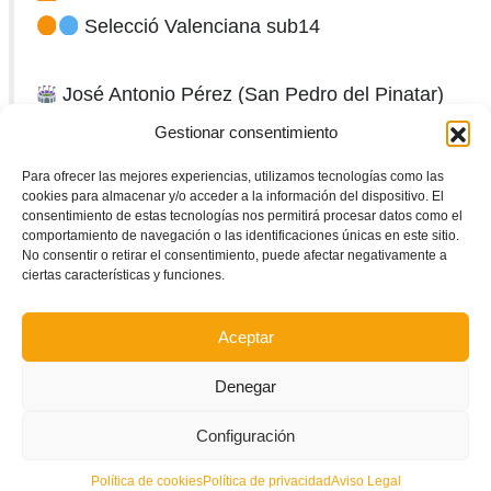
Selecció Valenciana sub14
José Antonio Pérez (San Pedro del Pinatar)
10:00 am
Gestionar consentimiento
Para ofrecer las mejores experiencias, utilizamos tecnologías como las
EN DIRECTE ➥
cookies para almacenar y/o acceder a la información del dispositivo. El
consentimiento de estas tecnologías nos permitirá procesar datos como el
https://t.co/1DlsIafCgA
#SomValenciana
comportamiento de navegación o las identificaciones únicas en este sitio.
No consentir o retirar el consentimiento, puede afectar negativamente a
pic.twitter.com/bcuGxASsR9
ciertas características y funciones.
— FFCV (@FFCV_info)
November 5, 2023
Aceptar
Denegar
Configuración
Política de cookies
Política de privacidad
Aviso Legal