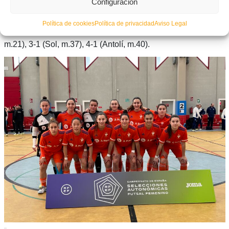
Configuración
Yanira Guizán.
Política de cookies
Política de privacidad
Aviso Legal
Goles:
1-0 (Lydia, m.1), 2-0 (Paula Vilar, m.2), 3-0 (Lydia,
m.21), 3-1 (Sol, m.37), 4-1 (Antolí, m.40).