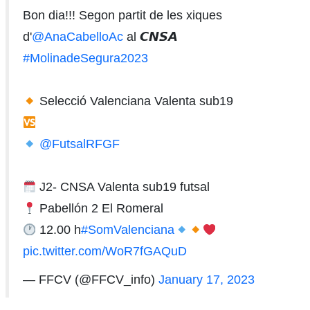
Bon dia!!! Segon partit de les xiques
d'
@AnaCabelloAc
al 𝘾𝙉𝙎𝘼
#MolinadeSegura2023
Selecció Valenciana Valenta sub19
@FutsalRFGF
J2- CNSA Valenta sub19 futsal
Pabellón 2 El Romeral
12.00 h
#SomValenciana
pic.twitter.com/WoR7fGAQuD
— FFCV (@FFCV_info)
January 17, 2023