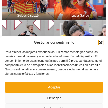
Selecció sub19
Lucia Garibo
Gestionar consentimiento
Para ofrecer las mejores experiencias, utilizamos tecnologías como las
cookies para almacenar y/o acceder a la información del dispositivo. El
FICHA TÉCNICA
consentimiento de estas tecnologías nos permitirá procesar datos como el
comportamiento de navegación o las identificaciones únicas en este sitio.
No consentir o retirar el consentimiento, puede afectar negativamente a
Selecció Valenciana sub 19 (4):
T. Julve, Lydia, Garibo,
ciertas características y funciones.
Claudia y Paula Vilar. También jugaron A. Antolí, Benzal,
Mar, Cris, Yani, Pauli y L. Soriano.
Aceptar
Galicia (1):
Natalia Barral, Aroa Rodríguez, Carla Riomao,
Denegar
Daria Kowshyk, Lucía Casal, Lucía Osorio, Sol Pedrera,
Andrea Alvite, Lucía Rivas, Fara Antolín, Alba Canosa y