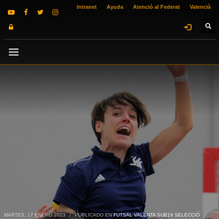
Intranet
Ayuda
Atenció al Federat
Valencià
MARTES, 17 ENERO 2023
/
PUBLICADO EN
FUTSAL VALENTA SUB19 SELECCIÓ