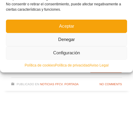
No consentir o retirar el consentimiento, puede afectar negativamente a
ciertas características y funciones.
CATARROJA CF
CONVOCATORIA
DAVID SERRA
Aceptar
JORGE GREUS
JORGE MONFORTE
LUIS DE LA FUENTE
MAKING-OF
MARIO GARCÍA
Denegar
MASCULINA
PAIPORTA CF
SELECCIÓN ESPAÑOLA
Configuración
UD ALDAIA CF
UNIÓ BENETÚSSER-FAVARA CF
Política de cookies
Política de privacidad
Aviso Legal
LEER MÁS
PUBLICADO EN
NOTICIAS FFCV
,
PORTADA
NO COMMENTS