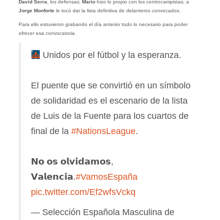
David Serra
, los defensas;
Mario
hizo lo propio con los centrocampistas; a
Jorge Monforte
le tocó dar la lista definitiva de delanteros convocados.
Para ello estuvieron grabando el día anterior todo lo necesario para poder
ofrecer esa convocatoria.
Unidos por el fútbol y la esperanza.
El puente que se convirtió en un símbolo
de solidaridad es el escenario de la lista
de Luis de la Fuente para los cuartos de
final de la
#NationsLeague
.
𝗡𝗼 𝗼𝘀 𝗼𝗹𝘃𝗶𝗱𝗮𝗺𝗼𝘀,
𝗩𝗮𝗹𝗲𝗻𝗰𝗶𝗮.
#VamosEspaña
pic.twitter.com/Ef2wfsVckq
— Selección Española Masculina de