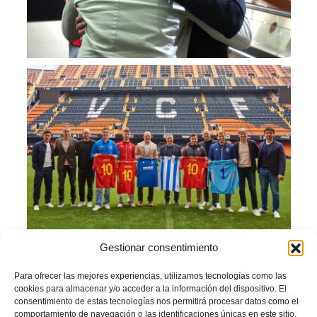
Gestionar consentimiento
Jorge Monforte
,
David Serra
,
Mario García
y
Jorge Greus
junto a
Luis de la
Fuente
, todo el staff y
Salva Gomar
posan con la camiseta de la
Selección
Española
y con las camisetas conmemorativas de los centenarios de
Paiporta
Para ofrecer las mejores experiencias, utilizamos tecnologías como las
CF
y
Catarroja CF
.
cookies para almacenar y/o acceder a la información del dispositivo. El
consentimiento de estas tecnologías nos permitirá procesar datos como el
Facebook
Twitter
Compartir
comportamiento de navegación o las identificaciones únicas en este sitio.