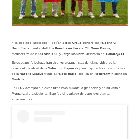
«Ha sido algo inolvidable», decían
Jorge Greus
, portero del
Paiporta CF
,
David Serra
, central del Unió
Benetússer Favara CF
,
Mario García
,
mediocentro de la
UD Aldaia CF
y
Jorge Monforte
, delantero del
Catarroja CF
.
Estos cuatro futbolistas han sido los protagonistas del último vídeo de la
convocatoria oficial de la
Selección Española
para disputar los cuartos de final
de la
Nations League
frente a
Países Bajos
, con ida en
Rotterdam
y vuelta en
Mestalla
.
La
FFCV
acompañó a estos futbolistas durante la grabación y en su visita a
Mestalla
al día siguiente. Este fue el resultado de estos dos días tan
emocionantes: