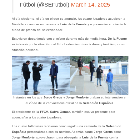
Fútbol (@SEFutbol)
March 14, 2025
Al día siguiente, el día en el que se anunció, los cuatro jugadores acudieron a
Mestalla a conocer en persona a
Luis de la Fuente
y a presenciar en directo la
rueda de prensa del seleccionador.
Estuvieron departiendo con el míster durante más de media hora.
De la Fuente
se interesó por la situación del fútbol valenciano tras la dana y también por su
situación personal.
Instantes en los que
Jorge Greus
y
Jorge Monforte
graban su intervención en
el vídeo de la convocatoria oficial de la
Selección Española
.
El presidente de la
FFCV
,
Salva Gomar
, también estuvo presente para
acompañar a los cuatro jugadores.
Los cuatro futbolistas recibieron como regalo una camiseta de la
Selección
Española
personalizada con su nombre. Además, tanto
Jorge Greus
como
Jorge Monforte
aprovecharon para obsequiar a
Luis de la Fuente
con la