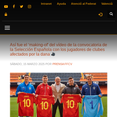
Intranet
Ayuda
Atenció al Federat
Valencià
Así fue el ‘making-of’ del vídeo de la convocatoria de
la Selección Española con los jugadores de clubes
afectados por la dana
SÁBADO, 15 MARZO 2025
POR
PRENSA FFCV