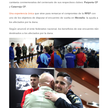
camiseta conmemorativa del centenario de sus respectivos clubes:
Paiporta CF
y
Catarroja CF
.
Una experiencia única
que sirve para remarcar el compromiso de la
RFEF
con
uno de los objetivos de disputar el encuentro de vuelta en
Mestalla
: la ayuda a
los afectados por la dana.
Según anunció el ente federativo nacional, los beneficios de ese encuentro irán
destinados a los afectados por la dana.