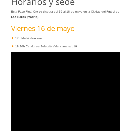
Horarios y sede
Esta Fase Final Oro se disputa del 15 al 18 de mayo en la Ciudad del Fútbol de
Las Rozas
(
Madrid
).
Viernes 16 de mayo
17h Madrid-Navarra
19:30h Catalunya-Selecció Valenciana sub16