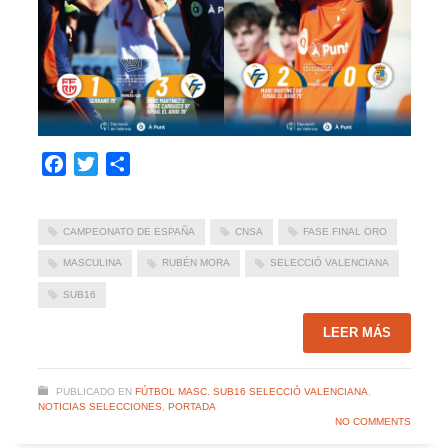
Facebook
Twitter
Compartir
CAMPEONATO DE ESPAÑA
CNSA
FASE FINAL ORO
MASCULINA
RUBÉN MORA
SELECCIÓ VALENCIANA
SUB16
LEER MÁS
PUBLICADO EN
FÚTBOL MASC. SUB16 SELECCIÓ VALENCIANA
,
NOTICIAS SELECCIONES
,
PORTADA
NO COMMENTS