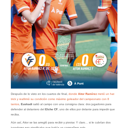
Después de lo visto en los cuartos de final,
donde
Aitor Ramírez
metió un hat
trick y reafirmó su condición como máximo goleador del campeonato con 8
tantos
,
Euskadi
saltó al campo con una consigna clara: dos jugadores para
defender al delantero del
Elche CF
, uno de ellos por delante para impedir que
reciba.
Aún así, Aitor se las arregló para recibir y pivotar. Y claro… si le cubrían dos
jugadores eso significaba que había un compañero solo.