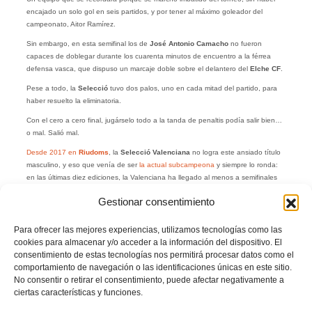
encajado un solo gol en seis partidos, y por tener al máximo goleador del
campeonato, Aitor Ramírez.
Sin embargo, en esta semifinal los de
José Antonio Camacho
no fueron
capaces de doblegar durante los cuarenta minutos de encuentro a la férrea
defensa vasca, que dispuso un marcaje doble sobre el delantero del
Elche CF
.
Pese a todo, la
Selecció
tuvo dos palos, uno en cada mitad del partido, para
haber resuelto la eliminatoria.
Con el cero a cero final, jugárselo todo a la tanda de penaltis podía salir bien…
o mal. Salió mal.
Desde 2017 en
Riudoms
, la
Selecció Valenciana
no logra este ansiado título
masculino, y eso que venía de ser
la actual subcampeona
y siempre lo ronda:
en las últimas diez ediciones, la Valenciana ha llegado al menos a semifinales
en siete ocasiones.
Gestionar consentimiento
Una lástima. Pero hay que tener en cuenta que se ha cimentado una
generación de futbolistas que seguro darán más alegrías al fútbol de la
Para ofrecer las mejores experiencias, utilizamos tecnologías como las
Comunitat Valenciana
en el futuro.
cookies para almacenar y/o acceder a la información del dispositivo. El
consentimiento de estas tecnologías nos permitirá procesar datos como el
comportamiento de navegación o las identificaciones únicas en este sitio.
No consentir o retirar el consentimiento, puede afectar negativamente a
ciertas características y funciones.