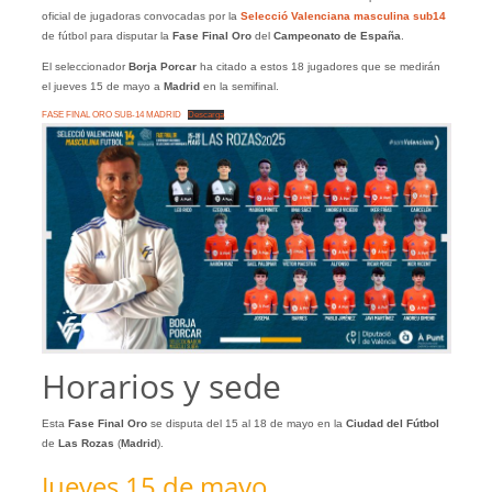
oficial de jugadoras convocadas por la
Selecció Valenciana masculina sub14
de fútbol para disputar la
Fase Final Oro
del
Campeonato de España
.
El seleccionador
Borja Porcar
ha citado a estos 18 jugadores que se medirán
el jueves 15 de mayo a
Madrid
en la semifinal.
FASE FINAL ORO SUB-14 MADRID
Descarga
Horarios y sede
Esta
Fase Final Oro
se disputa del 15 al 18 de mayo en la
Ciudad del Fútbol
de
Las Rozas
(
Madrid
).
Jueves 15 de mayo