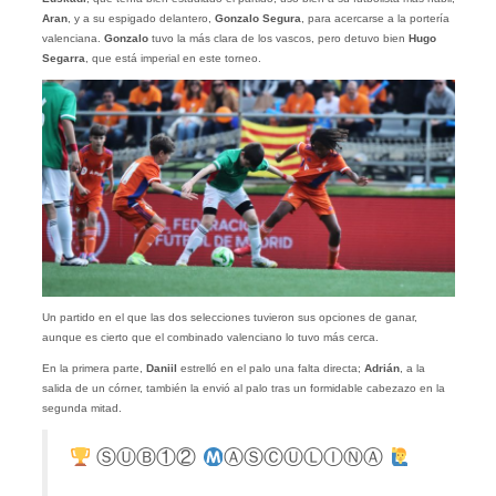
Aran
, y a su espigado delantero,
Gonzalo Segura
, para acercarse a la portería
valenciana.
Gonzalo
tuvo la más clara de los vascos, pero detuvo bien
Hugo
Segarra
, que está imperial en este torneo.
Un partido en el que las dos selecciones tuvieron sus opciones de ganar,
aunque es cierto que el combinado valenciano lo tuvo más cerca.
En la primera parte,
Daniil
estrelló en el palo una falta directa;
Adrián
, a la
salida de un córner, también la envió al palo tras un formidable cabezazo en la
segunda mitad.
ⓈⓊⒷ①②
ⒶⓈⒸⓊⓁⒾⓃⒶ