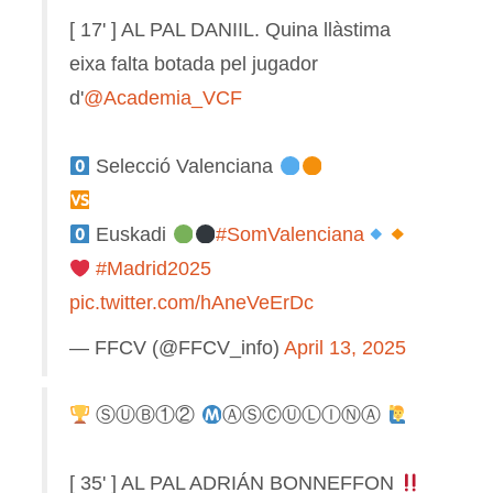
[ 17' ] AL PAL DANIIL. Quina llàstima
eixa falta botada pel jugador
d'
@Academia_VCF
Selecció Valenciana
Euskadi
#SomValenciana
#Madrid2025
pic.twitter.com/hAneVeErDc
— FFCV (@FFCV_info)
April 13, 2025
ⓈⓊⒷ①②
ⒶⓈⒸⓊⓁⒾⓃⒶ
[ 35' ] AL PAL ADRIÁN BONNEFFON