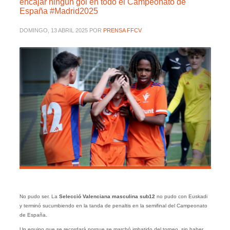
encajar ningún gol en todo el Campeonato de
España #Madrid2025
DOMINGO, 13 ABRIL 2025
POR
PRENSA FFCV
No pudo ser. La
Selecció Valenciana masculina sub12
no pudo con Euskadi
y terminó sucumbiendo en la tanda de penaltis en la semifinal del Campeonato
de España.
Un equipo que se recordará porque se marchó imbatido del torneo, sin haber