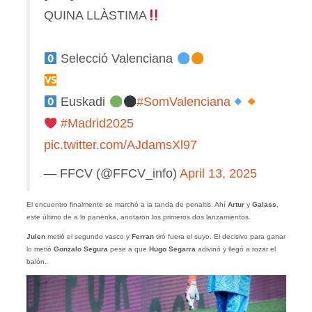
QUINA LLÀSTIMA
Selecció Valenciana
Euskadi
#SomValenciana
#Madrid2025
pic.twitter.com/AJdamsXl97
— FFCV (@FFCV_info)
April 13, 2025
El encuentro finalmente se marchó a la tanda de penaltis. Ahí
Artur
y
Galass
,
este último de a lo panenka, anotaron los primeros dos lanzamientos.
Julen
metió el segundo vasco y
Ferran
tiró fuera el suyo. El decisivo para ganar
lo metió
Gonzalo Segura
pese a que
Hugo Segarra
adivinó y llegó a rozar el
balón.