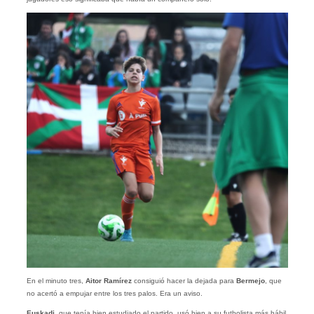
En el minuto tres,
Aitor Ramírez
consiguió hacer la dejada para
Bermejo
, que
no acertó a empujar entre los tres palos. Era un aviso.
Euskadi
, que tenía bien estudiado el partido, usó bien a su futbolista más hábil,