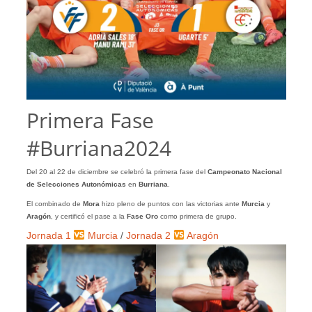
Primera Fase
#Burriana2024
Del 20 al 22 de diciembre se celebró la primera fase del
Campeonato Nacional
de Selecciones Autonómicas
en
Burriana
.
El combinado de
Mora
hizo pleno de puntos con las victorias ante
Murcia
y
Aragón
, y certificó el pase a la
Fase Oro
como primera de grupo.
Jornada 1
Murci
a
/
Jornada 2
Aragón