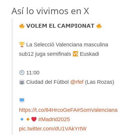
Así lo vivimos en X
𝗩𝗢𝗟𝗘𝗠 𝗘𝗟 𝗖𝗔𝗠𝗣𝗜𝗢𝗡𝗔𝗧
La Selecció Valenciana masculina
sub12 juga semifinals
Euskadi
11:00
Ciudad del Fútbol
@rfef
(Las Rozas)
https://t.co/84HrcoGeFA
#SomValenciana
#Madrid2025
pic.twitter.com/dU1VAkYrtW