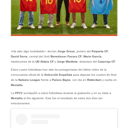
«Ha sido algo inolvidable», decían
Jorge Greus
, portero del
Paiporta CF
,
David Serra
, central del Unió
Benetússer Favara CF
,
Mario García
,
mediocentro de la
UD Aldaia CF
y
Jorge Monforte
, delantero del
Catarroja CF
.
Estos cuatro futbolistas han sido los protagonistas del último vídeo de la
convocatoria oficial de la
Selección Española
para disputar los cuartos de final
de la
Nations League
frente a
Países Bajos
, con ida en
Rotterdam
y vuelta en
Mestalla
.
La
FFCV
acompañó a estos futbolistas durante la grabación y en su visita a
Mestalla
al día siguiente. Este fue el resultado de estos dos días tan
emocionantes: