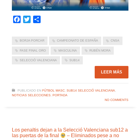
Facebook
Twitter
Compartir
BORJA PORCAR
CAMPEONATO DE ESPAÑA
CNSA
FASE FINAL ORO
MASCULINA
RUBÉN MORA
SELECCIÓ VALENCIANA
SUB14
LEER MÁS
PUBLICADO EN
FÚTBOL MASC. SUB14 SELECCIÓ VALENCIANA
,
NOTICIAS SELECCIONES
,
PORTADA
NO COMMENTS
Los penaltis dejan a la Selecció Valenciana sub12 a
las puertas de la final
– Eliminados pese a no