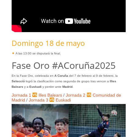
Domingo 18 de mayo
A las 13:00 se disputará la final.
Fase Oro #ACoruña2025
En la Fase Oro, celebrada en
A Coruña
del 7 de febrero al 9 de febrero, la
Selecció
logró la clasificación como segunda de grupo tras vencer a
Illes
Balears
y a
Euskadi
y perder ante
Madrid
.
Jornada 1
Illes Balears
/
Jornada 2
Comunidad de
Madrid
/
Jornada 3
Euskadi