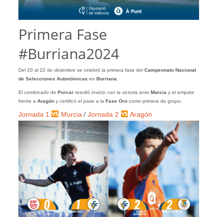
Primera Fase
#Burriana2024
Del 20 al 22 de diciembre se celebró la primera fase del
Campeonato Nacional
de Selecciones Autonómicas
en
Burriana
.
El combinado de
Porcar
resultó invicto con la victoria ante
Murcia
y el empate
frente a
Aragón
y certificó el pase a la
Fase Oro
como primera de grupo.
Jornada 1
Murcia
/
Jornada 2
Aragón