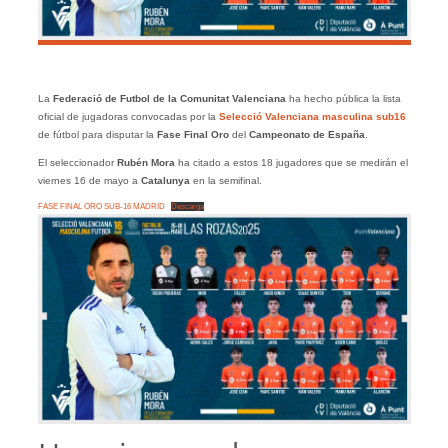
La
Federació de Futbol de la Comunitat Valenciana
ha hecho pública la lista
oficial de jugadoras convocadas por la
Selecció Valenciana masculina sub16
de fútbol para disputar la
Fase Final Oro
del
Campeonato de España
.
El seleccionador
Rubén Mora
ha citado a estos 18 jugadores que se medirán el
viernes 16 de mayo a
Catalunya
en la semifinal.
FASE FINAL ORO SUB-16 MADRID
Descarga