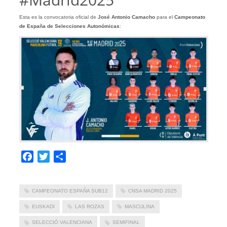
Esta es la convocatoria oficial de
José Antonio Camacho
para el
Campeonato
de España de Selecciones Autonómicas
:
Facebook
Twitter
Compartir
CAMPEONATO ESPAÑA SUB12
CNSA MADRID 2025
EUSKADI
LAS ROZAS
MASCULINA
SELECCIÓ VALENCIANA
SEMIFINAL