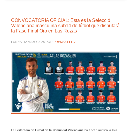
CONVOCATORIA OFICIAL: Esta es la Selecció
Valenciana masculina sub14 de fútbol que disputará
la Fase Final Oro en Las Rozas
LUNES, 12 MAYO 2025
POR
PRENSA FFCV
La
Federació de Futbol de la Comunitat Valenciana
ha hecho pública la lista