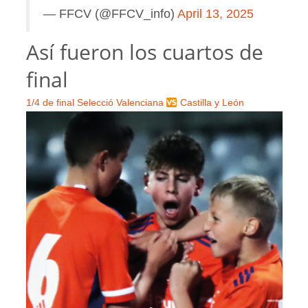
— FFCV (@FFCV_info)
April 13, 2025
Así fueron los cuartos de
final
1/4 de final Selecció Valenciana
Castilla y León