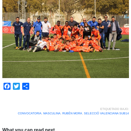
Facebook
Twitter
Compartir
ETIQUETADO BAJO:
CONVOCATORIA
,
MASCULINA
,
RUBÉN MORA
,
SELECCIÓ VALENCIANA SUB14
What you can read next