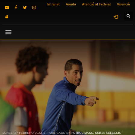
Intranet
Ayuda
Atenció al Federat
Valencià
LUNES, 27 FEBRERO 2023
/
PUBLICADO EN
FÚTBOL MASC. SUB14 SELECCIÓ