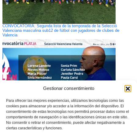
CONVOCATORIA: Segunda lista de la temporada de la Selecció
Valenciana masculina sub12 de fútbol con jugadores de clubes de
Valencia
Gestionar consentimiento
Para ofrecer las mejores experiencias, utilizamos tecnologías como las
cookies para almacenar y/o acceder a la información del dispositivo. El
consentimiento de estas tecnologías nos permitirá procesar datos como el
CONVOCATORIA: Estas son las 12 jugadoras convocadas por la
comportamiento de navegación o las identificaciones únicas en este sitio.
Selecció Valenciana Valenta asboluta de fútbol playa para el XI
No consentir o retirar el consentimiento, puede afectar negativamente a
Campeonato de España
ciertas características y funciones.