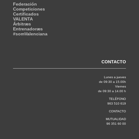
Federación
Competiciones
Certificados
VALENTA
Árbitræs
Entrenadoræs
#somValenciana
CONTACTO
Lunes a jueves
de 09:30 a 15.00h
Viernes
de 09:30 a 14.00 h
TELÉFONO
963 510 619
CONTACTO
MUTUALIDAD
96 351 60 00