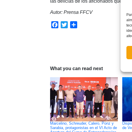
las delicias de los aficionados que llen
Autor: Prensa FFCV
Par
alm
Facebook
Twitter
Compartir
tec
ide
afe
What you can read next
Marcelino, Schreuder, Calero, Ponz y
Dispo
Sarabia, protagonistas en el VI Acto de
de Ve