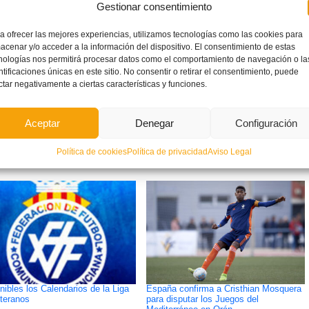
arán las gradas del ‘Rico Pérez’ alicantino.
Gestionar consentimiento
a ofrecer las mejores experiencias, utilizamos tecnologías como las cookies para
acenar y/o acceder a la información del dispositivo. El consentimiento de estas
nologías nos permitirá procesar datos como el comportamiento de navegación o la
ntificaciones únicas en este sitio. No consentir o retirar el consentimiento, puede
ctar negativamente a ciertas características y funciones.
ETIQUETADO BAJO:
Aceptar
Denegar
Configuración
ALICANTE
,
AMISTOSO
,
ESPAÑA
,
FÚTBOL
,
SELECCIONES
Política de cookies
Política de privacidad
Aviso Legal
nibles los Calendarios de la Liga
España confirma a Cristhian Mosquera
teranos
para disputar los Juegos del