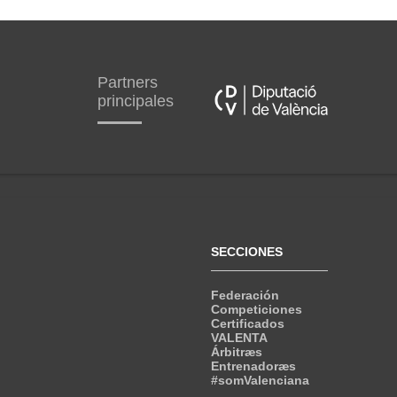
Partners
principales
SECCIONES
Federación
Competiciones
Certificados
VALENTA
Árbitræs
Entrenadoræs
#somValenciana