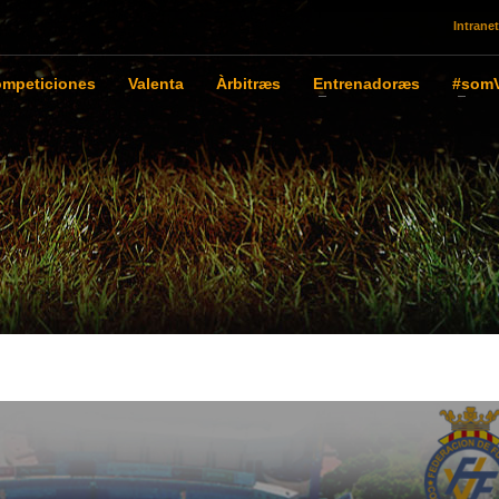
Intranet
mpeticiones
Valenta
Àrbitræs
Entrenadoræs
#somV