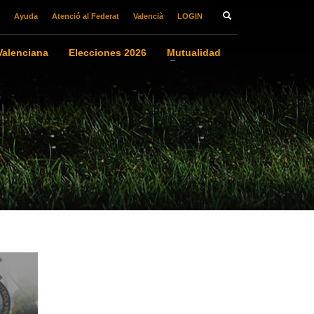
Ayuda
Atenció al Federat
Valencià
LOGIN
alenciana
Elecciones 2026
Mutualidad