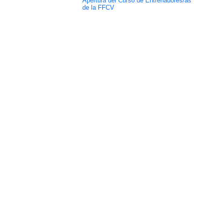
Apertura del Curso de Entrenadores/as
de la FFCV