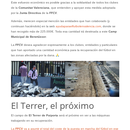
Este esfuerzo económico es posible gracias a la solidaridad de todos los clubes
de la
Comunitat Valenciana
, que entienden y apoyan esta medida adoptada
por la
Junta Directiva
de la
FFCV
.
Además, merecen especial mención las entidades que han colaborado (y
continuan haciéndolo) en la web
ayudaparaelfutbolenvalencia.com
, donde se
han recogido más de 225.000€. Toda esa cantidad irá destinada a este
Camp
Municipal de Benetússer
.
La
FFCV
desea agradecer expresamente a los clubes, entidades y particulares
que han aportado una cantidad económica para la recuperación del fútbol en
las zonas afectadas por la dana.
El Terrer, el próximo
El campo de
El Terrer de Paiporta
será el próximo en ver a las máquinas
trabajando en su recuperación.
La
FFCV
va a asumir el total del coste de la puesta en marcha del fútbol en ese