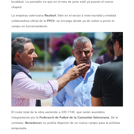
localidad. La previsión es que en el mes de junio esté ya puesto el nuevo
césped.
La empresa valenciana
Realturf
, líder en el sector a nivel mundial y entidad
colaboradora oficial de la
FFCV
, se encarga desde ya de volver a poner el
campo en funcionamiento.
El coste total de la obra asciende a 335.774€, que serán asumidos
íntegramente por la
Federació de Futbol de la Comunitat Valenciana
. De lo
contrario,
Benetússer
no podría disponer de un nuevo campo para la próxima
temporada.