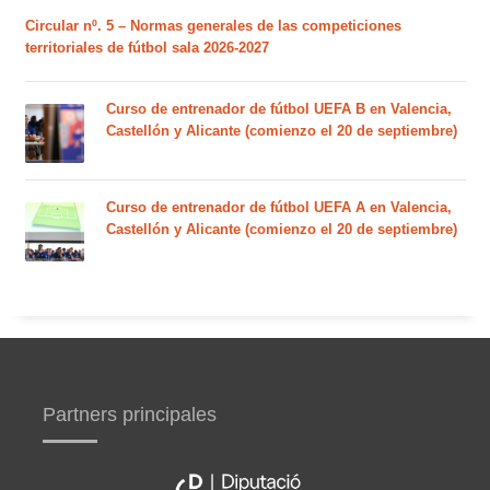
Circular nº. 5 – Normas generales de las competiciones
territoriales de fútbol sala 2026-2027
Curso de entrenador de fútbol UEFA B en Valencia,
Castellón y Alicante (comienzo el 20 de septiembre)
Curso de entrenador de fútbol UEFA A en Valencia,
Castellón y Alicante (comienzo el 20 de septiembre)
Partners principales