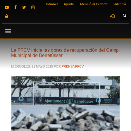
Intranet
Ayuda
Atenció al Federat
Valencià
La FFCV inicia las obras de recuperación del Camp
Municipal de Benetússer
MIÉRCOLES, 21 MAYO 2025
POR
PRENSA FFCV