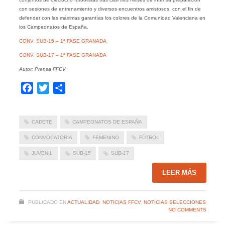
con sesiones de entrenamiento y diversos encuentros amistosos, con el fin de
defender con las máximas garantías los colores de la Comunidad Valenciana en
los Campeonatos de España.
CONV. SUB-15 – 1ª FASE GRANADA
CONV. SUB-17 – 1ª FASE GRANADA
Autor: Prensa FFCV
Facebook
Twitter
Compartir
CADETE
CAMPEONATOS DE ESPAÑA
CONVOCATORIA
FEMENINO
FÚTBOL
JUVENIL
SUB-15
SUB-17
LEER MÁS
PUBLICADO EN
ACTUALIDAD
,
NOTICIAS FFCV
,
NOTICIAS SELECCIONES
NO COMMENTS