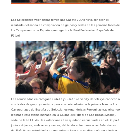
Las Selecciones valencianas femeninas Cadete y Juvenil ya conocen el
resultado del sorteo de composición de grupos y sedes de las primeras fases de
los Campeonatos de España que organiza la Real Federación Española de
Fútbol.
Los combinados en categoría Sub-17 y Sub-15 (Juvenil y Cadete) ya conocen a
sus rivales de grupo y destinos para acometer el reto de la primera fase de los
Campeonatos de España de Selecciones Autonómicas Femeninas tras el sorteo
realizado esta misma mañana en la Ciudad del Fútbol de Las Rozas (Madrid),
sede de la RFEF. Así, las valencianas han quedado encuadradas en el Grupo A
junto a riojanas, andaluzas y vascas, debiendo enfrentarse a las Selecciones
del País Vasco y Andalucía en una primera fase que se disputará, en principio,