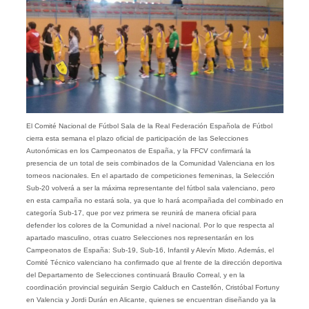
El Comité Nacional de Fútbol Sala de la Real Federación Española de Fútbol
cierra esta semana el plazo oficial de participación de las Selecciones
Autonómicas en los Campeonatos de España, y la FFCV confirmará la
presencia de un total de seis combinados de la Comunidad Valenciana en los
torneos nacionales. En el apartado de competiciones femeninas, la Selección
Sub-20 volverá a ser la máxima representante del fútbol sala valenciano, pero
en esta campaña no estará sola, ya que lo hará acompañada del combinado en
categoría Sub-17, que por vez primera se reunirá de manera oficial para
defender los colores de la Comunidad a nivel nacional. Por lo que respecta al
apartado masculino, otras cuatro Selecciones nos representarán en los
Campeonatos de España: Sub-19, Sub-16, Infantil y Alevín Mixto. Además, el
Comité Técnico valenciano ha confirmado que al frente de la dirección deportiva
del Departamento de Selecciones continuará Braulio Correal, y en la
coordinación provincial seguirán Sergio Calduch en Castellón, Cristóbal Fortuny
en Valencia y Jordi Durán en Alicante, quienes se encuentran diseñando ya la