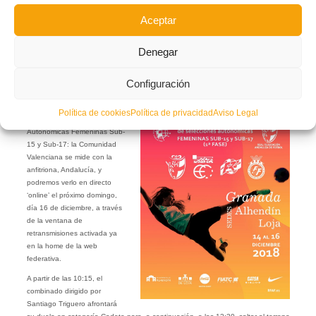
Aceptar
El próximo domingo podremos disfrutar en directo vía ‘streaming’ del segundo
Denegar
encuentro del Campeonato de España Femenino Cadete y Juvenil, que
enfrentará a la Selección Valenciana con la anfitriona de la fase, Andalucía.
Configuración
Duelo en la cumbre para
cerrar la Primera Fase del
Política de cookies
Política de privacidad
Aviso Legal
Nacional de Selecciones
Autonómicas Femeninas Sub-
15 y Sub-17: la Comunidad
Valenciana se mide con la
anfitriona, Andalucía, y
podremos verlo en directo
‘online’ el próximo domingo,
día 16 de diciembre, a través
de la ventana de
retransmisiones activada ya
en la home de la web
federativa.
A partir de las 10:15, el
combinado dirigido por
Santiago Triguero afrontará