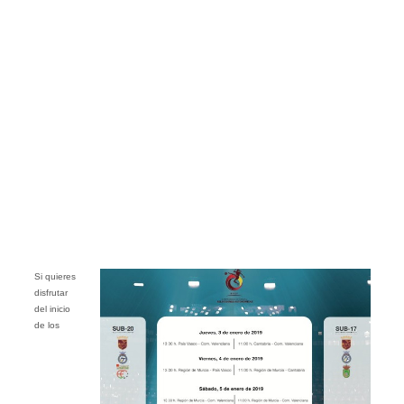
Si quieres
disfrutar
del inicio
de los