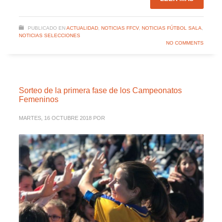
PUBLICADO EN
ACTUALIDAD
,
NOTICIAS FFCV
,
NOTICIAS FÚTBOL SALA
,
NOTICIAS SELECCIONES
NO COMMENTS
Sorteo de la primera fase de los Campeonatos
Femeninos
MARTES, 16 OCTUBRE 2018
POR