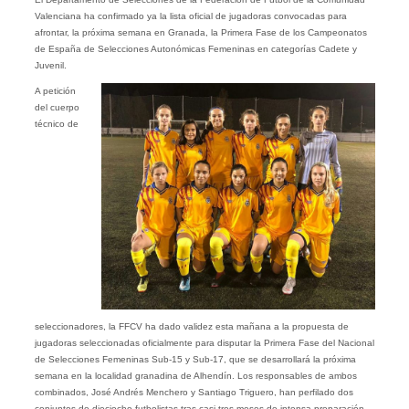
Valenciana ha confirmado ya la lista oficial de jugadoras convocadas para
afrontar, la próxima semana en Granada, la Primera Fase de los Campeonatos
de España de Selecciones Autonómicas Femeninas en categorías Cadete y
Juvenil.
A petición
del cuerpo
técnico de
seleccionadores, la FFCV ha dado validez esta mañana a la propuesta de
jugadoras seleccionadas oficialmente para disputar la Primera Fase del Nacional
de Selecciones Femeninas Sub-15 y Sub-17, que se desarrollará la próxima
semana en la localidad granadina de Alhendín. Los responsables de ambos
combinados, José Andrés Menchero y Santiago Triguero, han perfilado dos
conjuntos de dieciocho futbolistas tras casi tres meses de intensa preparación