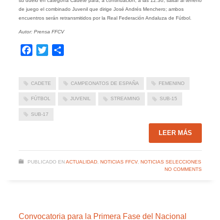
su duelo en categoría Cadete para, a continuación, a las 12:30, saltar al terreno
de juego el combinado Juvenil que dirige José Andrés Menchero; ambos
encuentros serán retransmitidos por la Real Federación Andaluza de Fútbol.
Autor: Prensa FFCV
Facebook
Twitter
Compartir
CADETE
CAMPEONATOS DE ESPAÑA
FEMENINO
FÚTBOL
JUVENIL
STREAMING
SUB-15
SUB-17
LEER MÁS
PUBLICADO EN
ACTUALIDAD
,
NOTICIAS FFCV
,
NOTICIAS SELECCIONES
NO COMMENTS
Convocatoria para la Primera Fase del Nacional