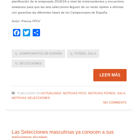
planificación de la temporada 2018/19 a nivel de entrenamientos y encuentros
amistosos para que las seis selecciones lleguen de un modo óptimo a afrontar
con garantías las diferentes fases de los Campeonatos de España.
Autor: Prensa FFCV
Facebook
Twitter
Compartir
CAMPEONATOS DE ESPAÑA
FÚTBOL SALA
SELECCIONES
LEER MÁS
PUBLICADO EN
ACTUALIDAD
,
NOTICIAS FFCV
,
NOTICIAS FÚTBOL SALA
,
NOTICIAS SELECCIONES
NO COMMENTS
Las Selecciones masculinas ya conocen a sus
próximos rivales