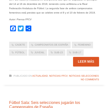
del 14 al 16 de diciembre de 2018, teniendo como anfitriona a la Real
Federación Andaluza de Fútbol. La segunda fase de ambos campeonatos
femeninos está previsto que se celebre entre el 8 y el 10 de febrero de 2019.
Autor: Prensa FFCV
Facebook
Twitter
Compartir
CADETE
CAMPEONATOS DE ESPAÑA
FEMENINO
FÚTBOL
JUVENIL
SUB-15
SUB-17
LEER MÁS
PUBLICADO EN
ACTUALIDAD
,
NOTICIAS FFCV
,
NOTICIAS SELECCIONES
NO COMMENTS
Fútbol Sala: Seis selecciones jugarán los
Campeonatos de España