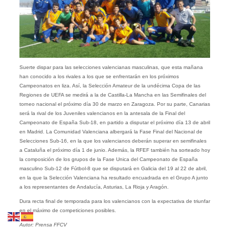
Suerte dispar para las selecciones valencianas masculinas, que esta mañana
han conocido a los rivales a los que se enfrentarán en los próximos
Campeonatos en liza. Así, la Selección Amateur de la undécima Copa de las
Regiones de UEFA se medirá a la de Castilla-La Mancha en las Semifinales del
torneo nacional el próximo día 30 de marzo en Zaragoza. Por su parte, Canarias
será la rival de los Juveniles valencianos en la antesala de la Final del
Campeonato de España Sub-18, en partido a disputar el próximo día 13 de abril
en Madrid. La Comunidad Valenciana albergará la Fase Final del Nacional de
Selecciones Sub-16, en la que los valencianos deberán superar en semifinales
a Cataluña el próximo día 1 de junio. Además, la RFEF también ha sorteado hoy
la composición de los grupos de la Fase Unica del Campeonato de España
masculino Sub-12 de Fútbol-8 que se disputará en Galicia del 19 al 22 de abril,
en la que la Selección Valenciana ha resultado encuadrada en el Grupo A junto
a los representantes de Andalucía, Asturias, La Rioja y Aragón.
Dura recta final de temporada para los valencianos con la expectativa de triunfar
en el máximo de competiciones posibles.
Autor: Prensa FFCV