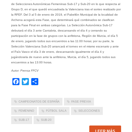
de Selecciones Autonómicas Femeninas Sub-17 y Sub-20 en lo que respecta al
Grupo D, en el que quedó encuadrada la Valenciana tras el sorteo realizado por
la RFEF. Del 3 al 5 de enero de 2019, el Pabellón Municipal de la localidad de
Archena acogerá esta Fase, que determinará qué combinados se clasifican
para la Fase Final en ambas categorías. La Selección Autonómica Sub-17
debutará el día 3 ante Cantabria, descansando el día 4 y cerrando su
participación en la fase de grupos con la anfitriona, Región de Murcia, el día 5
de enero, jugando todos sus encuentros a las 11:00 horas; por su parte, la
Selección Valenciana Sub-20 arrancará el torneo en el mismo escenario y ante
el País Vasco el día 3 de enero, descansando igualmente el día 4 y
jugándosela de nuevo ante la anfitriona, Murcia, el día 5, jugando todos sus
encuentros a las 13:00 horas.
Autor: Prensa FFCV
Facebook
Twitter
Compartir
CAMPEONATOS DE ESPAÑA
FASE PREVIA
FEMENINO
FÚTBOL SALA
SELECCIONES
SUB-17
SUB-20
LEER MÁS