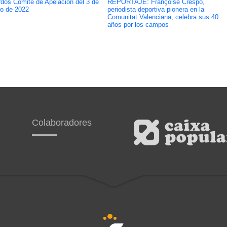
dos Comité de Apelación del 3 de
REPORTAJE: Françoise Crespo,
ro de 2022
periodista deportiva pionera en la
Comunitat Valenciana, celebra sus 40
años por los campos
Colaboradores