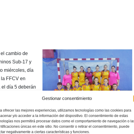
 el cambio de
ninos Sub-17 y
mo miércoles, día
e la FFCV en
 el día 5 deberán
Campeonatos de
Gestionar consentimiento
en ambas
a ofrecer las mejores experiencias, utilizamos tecnologías como las cookies para
s llevan
acenar y/o acceder a la información del dispositivo. El consentimiento de estas
octubre.
nologías nos permitirá procesar datos como el comportamiento de navegación o la
ntificaciones únicas en este sitio. No consentir o retirar el consentimiento, puede
s partirá a primera hora de la mañana del 2 de enero, estando
ctar negativamente a ciertas características y funciones.