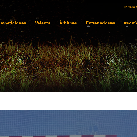
Intranet
mpeticiones
Valenta
Àrbitræs
Entrenadoræs
#somV