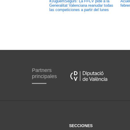
#JuguemSegurs: La FFCV pide a la
Acuer
Generalitat Valenciana reanudar todas
febre
las competiciones a partir del lunes
Partners
principales
SECCIONES