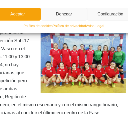
n un entrenamiento en la ciudad de Alicante antes de
, a donde está previsto llegar mediada la tarde, y donde
Aceptar
Denegar
Configuración
ntración.
Política de cookies
Política de privacidad
Aviso Legal
mpeonatos de
lección Sub-17
s Vasco en el
s 11:00 y 13:00
 4, no hay
ncianas, que
petición pero
rse ambas
se, Región de
enero, en el mismo escenario y con el mismo rango horario,
ncianas al concluir el último encuentro de la Fase.