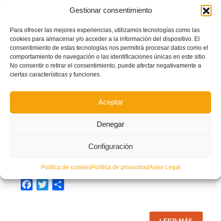
Gestionar consentimiento
Facebook
Twitter
Compartir
Para ofrecer las mejores experiencias, utilizamos tecnologías como las
cookies para almacenar y/o acceder a la información del dispositivo. El
consentimiento de estas tecnologías nos permitirá procesar datos como el
LEER MÁS
comportamiento de navegación o las identificaciones únicas en este sitio.
No consentir o retirar el consentimiento, puede afectar negativamente a
ciertas características y funciones.
PUBLICADO EN
CIRCULARES
,
CIRCULARES 2015/2016
NO COMMENTS
Aceptar
Denegar
Circular nº 4, Fase Territorial Copa RFEF
Configuración
VIERNES, 21 AGOSTO 2015
POR
RESPONSABLE TI
Circular nº 4, Fase Territorial Copa RFEF
Política de cookies
Política de privacidad
Aviso Legal
Facebook
Twitter
Compartir