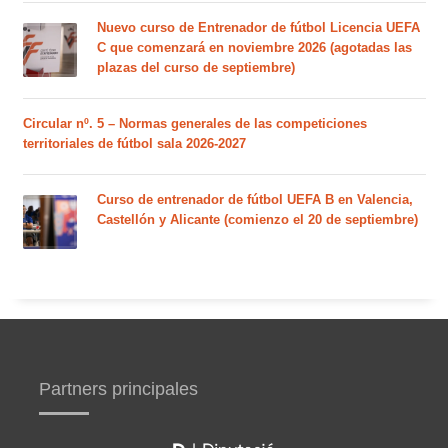
Nuevo curso de Entrenador de fútbol Licencia UEFA
C que comenzará en noviembre 2026 (agotadas las
plazas del curso de septiembre)
Circular nº. 5 – Normas generales de las competiciones
territoriales de fútbol sala 2026-2027
Curso de entrenador de fútbol UEFA B en Valencia,
Castellón y Alicante (comienzo el 20 de septiembre)
Partners principales