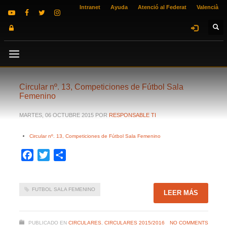
Intranet
Ayuda
Atenció al Federat
Valencià
Circular nº. 13, Competiciones de Fútbol Sala
Femenino
MARTES, 06 OCTUBRE 2015
POR
RESPONSABLE TI
Circular nº. 13, Competiciones de Fútbol Sala Femenino
Facebook
Twitter
Compartir
FUTBOL SALA FEMENINO
LEER MÁS
PUBLICADO EN
CIRCULARES
,
CIRCULARES 2015/2016
NO COMMENTS