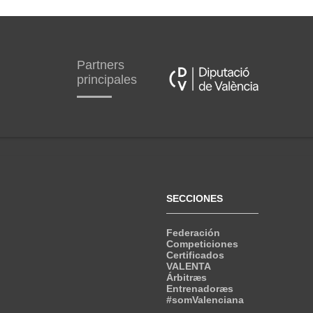
Partners
principales
SECCIONES
Federación
Competiciones
Certificados
VALENTA
Árbitræs
Entrenadoræs
#somValenciana