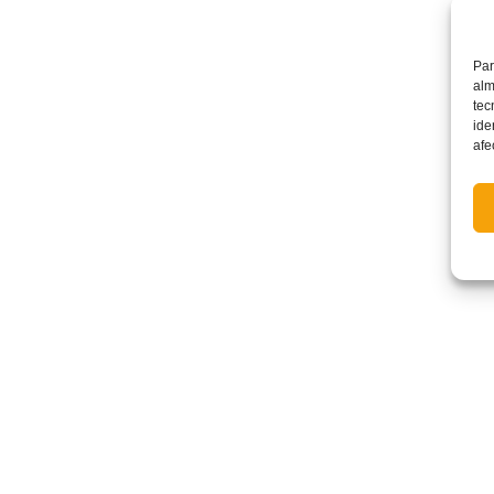
Par
alm
tec
ide
afe