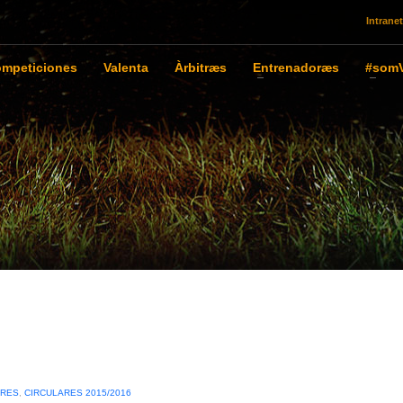
Intranet
mpeticiones
Valenta
Àrbitræs
Entrenadoræs
#somV
ARES
,
CIRCULARES 2015/2016