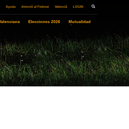
Ayuda
Atenció al Federat
Valencià
LOGIN
alenciana
Elecciones 2026
Mutualidad