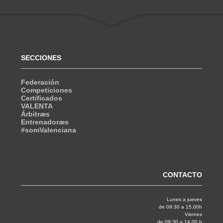
SECCIONES
Federación
Competiciones
Certificados
VALENTA
Árbitræs
Entrenadoræs
#somValenciana
CONTACTO
Lunes a jueves
de 09:30 a 15.00h
Viernes
de 09:30 a 14.00 h