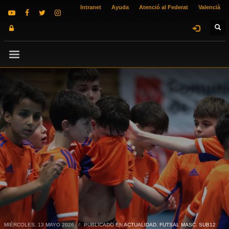
Intranet
Ayuda
Atenció al Federat
Valencià
MIÉRCOLES, 13 MAYO 2026
/
PUBLICADO EN
ACTUALIDAD
,
FUTSAL MASC. SUB12