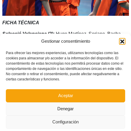
FICHA TÉCNICA
Selecció Valenciana
(3)
: Hugo Martínez, Soriano, Bacha,
Gestionar consentimiento
Jorge y Aitor -cinco inicial-. También jugaron Martín Llopis,
Sergi López, Guillermo, Diocles, Liam Matías, Mateo y Leo
Para ofrecer las mejores experiencias, utilizamos tecnologías como las
Lloret.
cookies para almacenar y/o acceder a la información del dispositivo. El
consentimiento de estas tecnologías nos permitirá procesar datos como el
comportamiento de navegación o las identificaciones únicas en este sitio.
Ceuta (3):
Naim, Nadir, Víctor, Lucas, Karim -cinco inicial-.
No consentir o retirar el consentimiento, puede afectar negativamente a
También jugaron Muhamad, Maher, Adam, Mohamed, Aman
ciertas características y funciones.
y Miguel.
Aceptar
Goles:
1-0 (Soriano 3′), 2-0 (Liam Matías, 16′), 2-1
(Mohamed, 17′), 2-2 (Lucas, 22′), 3-2 (Jorge, 24′), 3-3
Denegar
(Mohamed, 30′)
Configuración
Árbitros
: Laura Gomariz y Raúl Rocamora (Colegio Región