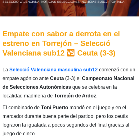
SELECCIÓ VALENCIANA
,
NOTICIAS SELECCIONES
,
NOTICIAS SUB12
,
PORTADA
Empate con sabor a derrota en el
estreno en Torrejón – Selecció
Valenciana sub12
Ceuta (3-3)
La
Selecció Valenciana masculina sub12
comenzó con un
empate agónico ante
Ceuta
(3-3) el
Campeonato Nacional
de Selecciones Autonómicas
que se celebra en la
localidad madrileña de
Torrejón de Ardoz
.
El combinado de
Toni Puerto
mandó en el juego y en el
marcador durante buena parte del partido, pero los ceutís
lograron la igualada a pocos segundos del final gracias al
juego de cinco.