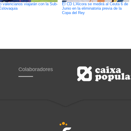
o valencianos viajarán con la Sub-
El CD L’Alcora se medirá al Ceuta 6 de
Eslovaquia
Junio en la eliminatoria previa de la
Copa del Rey
Colaboradores