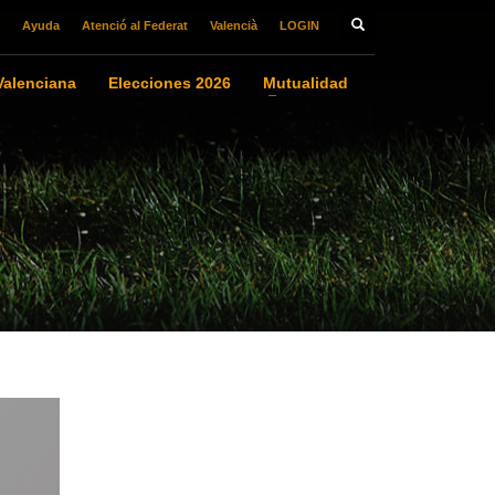
Ayuda
Atenció al Federat
Valencià
LOGIN
alenciana
Elecciones 2026
Mutualidad