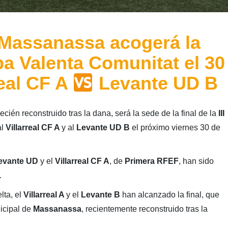
 Massanassa acogerá la
opa Valenta Comunitat el 30
real CF A
Levante UD B
recién reconstruido tras la dana, será la sede de la final de la
III
al
Villarreal CF A
y al
Levante UD B
el próximo viernes 30 de
evante UD
y el
Villarreal CF A
, de
Primera RFEF
, han sido
.
lta, el
Villarreal A
y el
Levante B
han alcanzado la final, que
icipal de
Massanassa
, recientemente reconstruido tras la