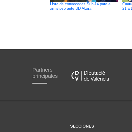
Lista de convocadas Sub-14 para el
Cuatr
amistoso ante UD Alzira
21 a 
Partners
principales
SECCIONES