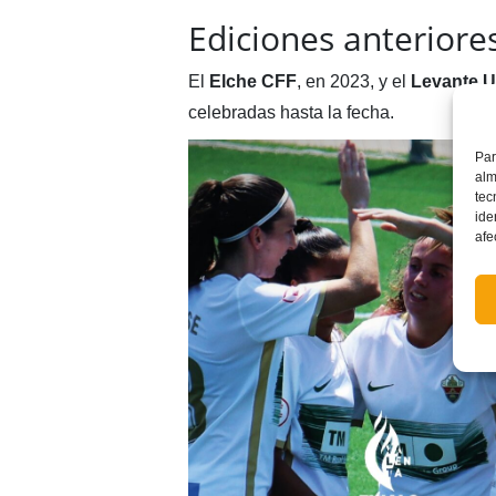
Ediciones anteriore
El
Elche CFF
, en 2023, y el
Levante 
celebradas hasta la fecha.
Par
alm
tec
ide
afe