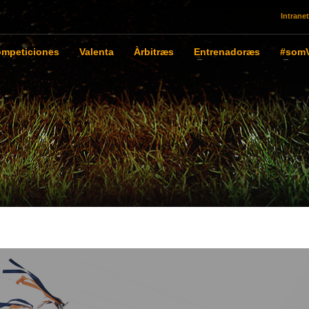
Intranet
mpeticiones
Valenta
Àrbitræs
Entrenadoræs
#somV