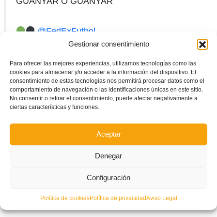
GUANYAR O GUANYAR
@FedExFutbol
Gestionar consentimiento
Selecció Valenciana sub19
Para ofrecer las mejores experiencias, utilizamos tecnologías como las
cookies para almacenar y/o acceder a la información del dispositivo. El
consentimiento de estas tecnologías nos permitirá procesar datos como el
comportamiento de navegación o las identificaciones únicas en este sitio.
Librilla (Murcia)
No consentir o retirar el consentimiento, puede afectar negativamente a
10:30
#SomValenciana
…
ciertas características y funciones.
pic.twitter.com/1FipnW4ARD
Aceptar
— FFCV (@FFCV_info)
November 24, 2024
Denegar
Crónicas anteriores
Configuración
Baleares
(1-4)
Política de cookies
Política de privacidad
Aviso Legal
Murcia
(5-3)