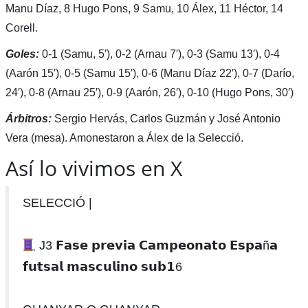
Manu Díaz, 8 Hugo Pons, 9 Samu, 10 Álex, 11 Héctor, 14
Corell.
Goles:
0-1 (Samu, 5′), 0-2 (Arnau 7′), 0-3 (Samu 13′), 0-4
(Aarón 15′), 0-5 (Samu 15′), 0-6 (Manu Díaz 22′), 0-7 (Darío,
24′), 0-8 (Arnau 25′), 0-9 (Aarón, 26′), 0-10 (Hugo Pons, 30′)
Árbitros:
Sergio Hervás, Carlos Guzmán y José Antonio
Vera (mesa). Amonestaron a Álex de la Selecció.
Así lo vivimos en X
SELECCIÓ |
J3 𝗙𝗮𝘀𝗲 𝗽𝗿𝗲𝘃𝗶𝗮 𝗖𝗮𝗺𝗽𝗲𝗼𝗻𝗮𝘁𝗼 𝗘𝘀𝗽𝗮ñ𝗮
𝗳𝘂𝘁𝘀𝗮𝗹 𝗺𝗮𝘀𝗰𝘂𝗹𝗶𝗻𝗼 𝘀𝘂𝗯𝟭6