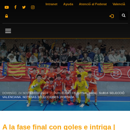
Intranet
Ayuda
Atenció al Federat
Valencià
DOMINGO, 24 NOVIEMBRE 2024
/
PUBLICADO EN
FUTSAL MASC. SUB16 SELECCIÓ
VALENCIANA
,
NOTICIAS SELECCIONES
,
PORTADA
A la fase final con goles e intriga |