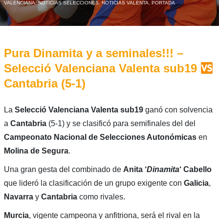
VALENCIANA
,
NOTICIAS SELECCIONES
,
NOTICIAS VALENTA
,
PORTADA
Pura Dinamita y a seminales!!! –
Selecció Valenciana Valenta sub19
Cantabria (5-1)
La
Selecció Valenciana Valenta sub19
ganó con solvencia
a
Cantabria
(5-1) y se clasificó para semifinales del del
Campeonato Nacional de Selecciones Autonómicas
en
Molina de Segura
.
Una gran gesta del combinado de
Anita ‘
Dinamita
‘ Cabello
que lideró la clasificación de un grupo exigente con
Galicia
,
Navarra
y
Cantabria
como rivales.
Murcia
, vigente campeona y anfitriona, será el rival en la