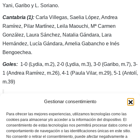
Yani, Garibo y L. Soriano.
Cantabria (1):
Carla Villegas, Saelia López, Andrea
Ramírez, Pilar Martínez, Leila Maouchi, Mª Carmen
González, Laura Sánchez, Natalia Gándara, Lara
Hernández, Lucía Gándara, Amelia Gabancho e Inés
Bengoechea.
Goles:
1-0 (Lydia, m.2), 2-0 (Lydia, m.3), 3-0 (Garibo, m.7), 3-
1 (Andrea Ramírez, m.26), 4-1 (Paula Vilar, m.29), 5-1 (Antolí,
m.39)
HUI ÉS EL DIA
Gestionar consentimiento
Para ofrecer las mejores experiencias, utilizamos tecnologías como las
En joc, el pas a semifinals del CNSA Valenta
cookies para almacenar y/o acceder a la información del dispositivo. El
consentimiento de estas tecnologías nos permitirá procesar datos como el
sub19 futsal
#MolinadeSegura2023
comportamiento de navegación o las identificaciones únicas en este sitio.
No consentir o retirar el consentimiento, puede afectar negativamente a