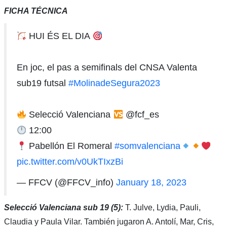
FICHA TÉCNICA
HUI ÉS EL DIA
En joc, el pas a semifinals del CNSA Valenta
sub19 futsal
#MolinadeSegura2023
Selecció Valenciana
@fcf_es
12:00
Pabellón El Romeral
#somvalenciana
pic.twitter.com/v0UkTIxzBi
— FFCV (@FFCV_info)
January 18, 2023
Selecció Valenciana sub 19 (5):
T. Julve, Lydia, Pauli,
Claudia y Paula Vilar. También jugaron A. Antolí, Mar, Cris,