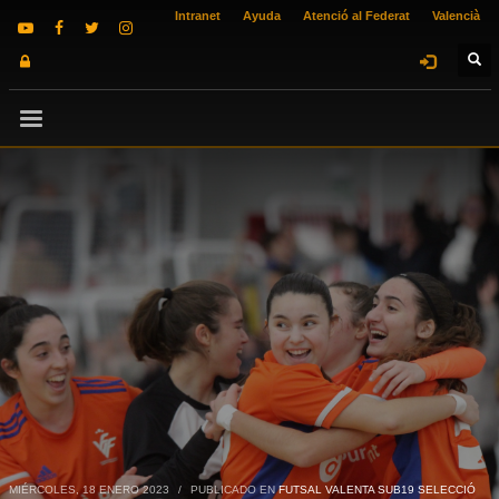
Intranet
Ayuda
Atenció al Federat
Valencià
MIÉRCOLES, 18 ENERO 2023
/
PUBLICADO EN
FUTSAL VALENTA SUB19 SELECCIÓ