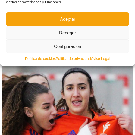
ciertas características y funciones.
Selecció Valenciana
@fcf_es
12:00
Aceptar
Pabellón El Romeral
#somvalenciana
Denegar
pic.twitter.com/v0UkTIxzBi
— FFCV (@FFCV_info)
January 18, 2023
Configuración
Política de cookies
Política de privacidad
Aviso Legal