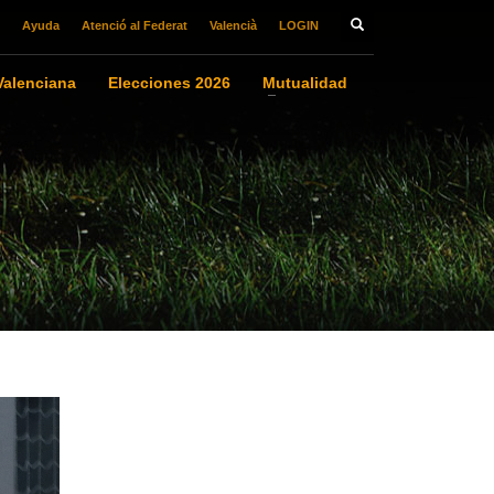
Ayuda
Atenció al Federat
Valencià
LOGIN
alenciana
Elecciones 2026
Mutualidad