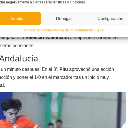
ctar negativamente a ciertas características y funciones.
Aceptar
Denegar
Configuración
y pronto lo avisó en el minuto 2 con un disparo de
Hugo
co.
Política de cookies
Política de privacidad
Aviso Legal
obligaba a la
Selecció Valenciana
a emplearse a fondo en
imeras ocasiones.
Andalucía
un minuto después. En el 3’,
Pitu
aprovechó una acción
ección y poner el 1-0 en el marcador tras un inicio muy
al
.