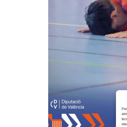
Par
alm
tec
ide