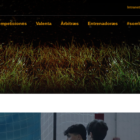
Intranet
mpeticiones
Valenta
Àrbitræs
Entrenadoræs
#somV