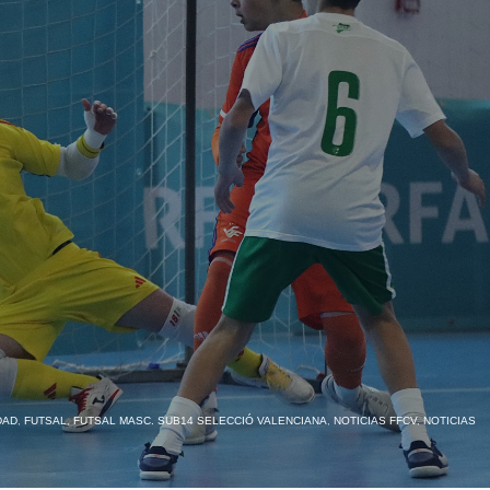
DAD
,
FUTSAL
,
FUTSAL MASC. SUB14 SELECCIÓ VALENCIANA
,
NOTICIAS FFCV
,
NOTICIAS