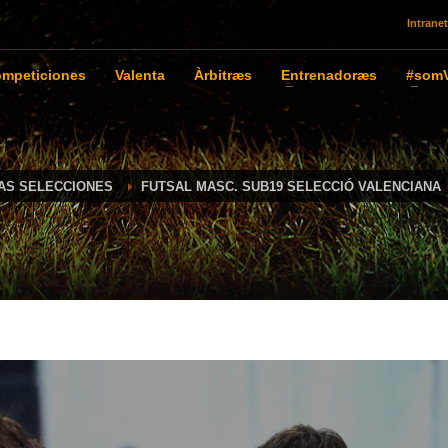
Intranet
mpeticiones
Valenta
Àrbitræs
Entrenadoræs
#somV
IAS SELECCIONES
FUTSAL MASC. SUB19 SELECCIÓ VALENCIANA