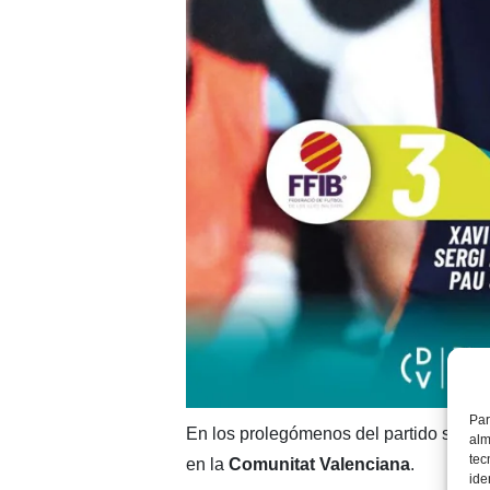
Par
En los prolegómenos del partido se gua
alm
tec
en la
Comunitat Valenciana
.
ide