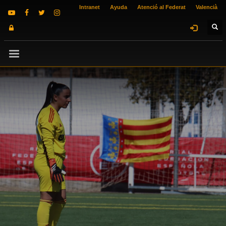
Intranet
Ayuda
Atenció al Federat
Valencià