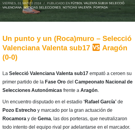
VIERNES, 01 MARZO 2024
/
PUBLICADO EN
FÚTBOL VALENTA SUB16 SELECCIÓ
VALENCIANA
,
NOTICIAS SELECCIONES
,
NOTICIAS VALENTA
,
PORTADA
Un punto y un (Roca)muro – Selecció
Valenciana Valenta sub17
Aragón
(0-0)
La
Selecció Valenciana Valenta sub17
empató a ceroen su
primer partido de la
Fase Oro
del
Campeonato Nacional de
Selecciones Autonómicas
frente a
Aragón
.
Un encuentro disputado en el estadio
‘Rafael García’
de
Pozo Estrecho
y marcado por la gran actuación de
Rocamora
y de
Gema
, las dos porteras, que neutralizaron
todo intento del equipo rival por adelantarse en el marcador.