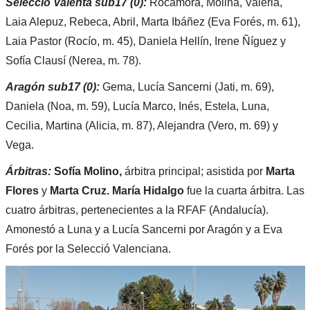
Selecció Valenta sub17 (0):
Rocamora, Molina, Valeria,
Laia Alepuz, Rebeca, Abril, Marta Ibáñez (Eva Forés, m. 61),
Laia Pastor (Rocío, m. 45), Daniela Hellín, Irene Ñíguez y
Sofía Clausí (Nerea, m. 78).
Aragón sub17 (0):
Gema, Lucía Sancerni (Jati, m. 69),
Daniela (Noa, m. 59), Lucía Marco, Inés, Estela, Luna,
Cecilia, Martina (Alicia, m. 87), Alejandra (Vero, m. 69) y
Vega.
Árbitras:
Sofía Molino,
árbitra principal; asistida por
Marta
Flores
y
Marta Cruz. María Hidalgo
fue la cuarta árbitra. Las
cuatro árbitras, pertenecientes a la RFAF (Andalucía).
Amonestó a Luna y a Lucía Sancerni por Aragón y a Eva
Forés por la Selecció Valenciana.