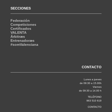
SECCIONES
Federación
Competiciones
Certificados
VALENTA
Árbitræs
Entrenadoræs
#somValenciana
CONTACTO
Lunes a jueves
de 09:30 a 15.00h
Viernes
de 09:30 a 14.00 h
TELÉFONO
963 510 619
CONTACTO