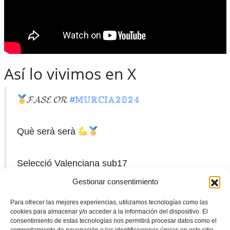
Así lo vivimos en X
𝓕𝓐𝓢𝓔 𝓞𝓡
#𝕄𝕌ℝℂ𝕀𝔸𝟚𝟘𝟚𝟜
Què serà serà
Selecció Valenciana sub17
@futbolaragon
Gestionar consentimiento
Para ofrecer las mejores experiencias, utilizamos tecnologías como las
J1 – CNSA
#Valenta
sub17
cookies para almacenar y/o acceder a la información del dispositivo. El
consentimiento de estas tecnologías nos permitirá procesar datos como el
‘Rafael García’ – Cartagena