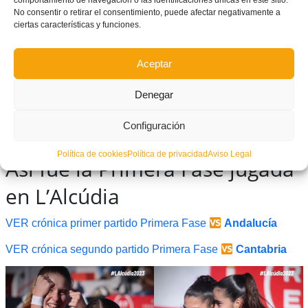
comportamiento de navegación o las identificaciones únicas en este sitio.
No consentir o retirar el consentimiento, puede afectar negativamente a
12.30h
ciertas características y funciones.
EN DIRECTE ➥
Aceptar
https://t.co/pUOYS2kVe2
#somValenciana
Denegar
pic.twitter.com/UpwFgZXp78
Configuración
— FFCV (@FFCV_info)
March 1, 2024
Política de cookies
Política de privacidad
Aviso Legal
Así fue la Primera Fase jugada
en L’Alcúdia
VER crónica primer partido Primera Fase
Andalucía
VER crónica segundo partido Primera Fase
Can
tabria