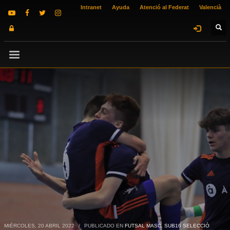
Intranet
Ayuda
Atenció al Federat
Valencià
MIÉRCOLES, 20 ABRIL 2022
/
PUBLICADO EN
FUTSAL MASC. SUB16 SELECCIÓ