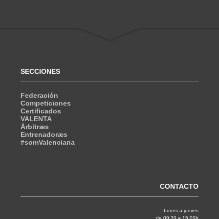
SECCIONES
Federación
Competiciones
Certificados
VALENTA
Árbitræs
Entrenadoræs
#somValenciana
CONTACTO
Lunes a jueves
de 09:30 a 15.00h