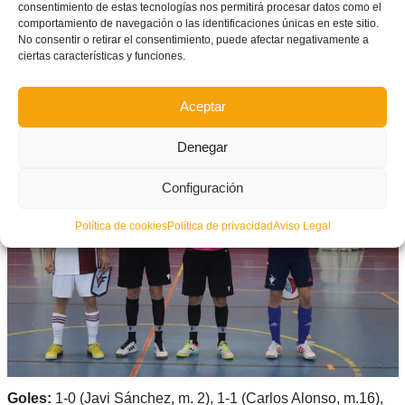
consentimiento de estas tecnologías nos permitirá procesar datos como el
Selecció Valenciana sub16 (3):
Carlos Pérez(p), Jorge
comportamiento de navegación o las identificaciones únicas en este sitio.
No consentir o retirar el consentimiento, puede afectar negativamente a
Fernández, Carlos Alonso (c), Adri y M. Gombao -cinco
ciertas características y funciones.
inicial-; también jugaron Diego Torres, Gabi, Jorge Pradas,
Peiró, Hugo, Aréchaga, Saúl, Marcos (p) y Javito.
Aceptar
Denegar
Configuración
Política de cookies
Política de privacidad
Aviso Legal
Goles:
1-0 (Javi Sánchez, m. 2), 1-1 (Carlos Alonso, m.16),