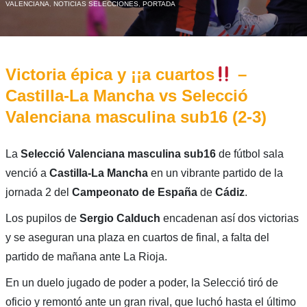
VALENCIANA
,
NOTICIAS SELECCIONES
,
PORTADA
Victoria épica y ¡¡a cuartos
–
Castilla-La Mancha vs Selecció
Valenciana masculina sub16 (2-3)
La
Selecció Valenciana masculina sub16
de fútbol sala
venció a
Castilla-La Mancha
en un vibrante partido de la
jornada 2 del
Campeonato
de
España
de
Cádiz
.
Los pupilos de
Sergio Calduch
encadenan así dos victorias
y se aseguran una plaza en cuartos de final, a falta del
partido de mañana ante La Rioja.
En un duelo jugado de poder a poder, la Selecció tiró de
oficio y remontó ante un gran rival, que luchó hasta el último