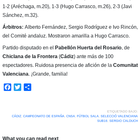
1-2 (Aréchaga, m.20), 1-3 (Hugo Carrasco, m.26), 2-3 (Javi
Sánchez, m.32).
Árbitros:
Alberto Fernández, Sergio Rodríguez e Ivo Rincón,
del Comité andaluz. Mostraron amarilla a Hugo Carrasco.
Partido disputado en el
Pabellón Huerta del Rosario
, de
Chiclana de la Frontera
(
Cádiz
) ante más de 100
espectadores. Ruidosa presencia de afición de la
Comunitat
Valenciana
. ¡Grande, familia!
Facebook
Twitter
Compartir
ETIQUETADO BAJO:
CÁDIZ
,
CAMPEONATO DE ESPAÑA
,
CNSA
,
FÚTBOL SALA
,
SELECCIÓ VALENCIANA
SUB16
,
SERGIO CALDUCH
What you can read next