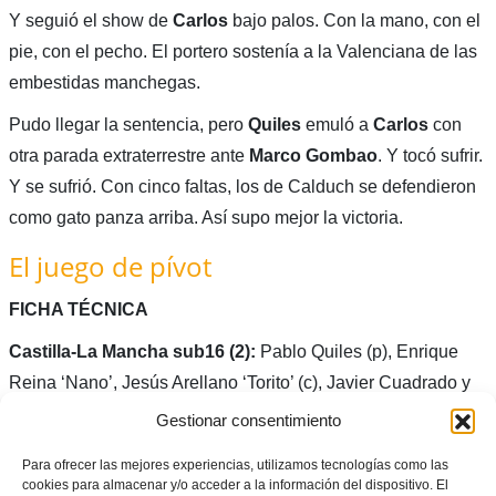
Y seguió el show de
Carlos
bajo palos. Con la mano, con el
pie, con el pecho. El portero sostenía a la Valenciana de las
embestidas manchegas.
Pudo llegar la sentencia, pero
Quiles
emuló a
Carlos
con
otra parada extraterrestre ante
Marco
Gombao
. Y tocó sufrir.
Y se sufrió. Con cinco faltas, los de Calduch se defendieron
como gato panza arriba. Así supo mejor la victoria.
El juego de pívot
FICHA TÉCNICA
Castilla-La Mancha sub16 (2):
Pablo Quiles (p), Enrique
Reina ‘Nano’, Jesús Arellano ‘Torito’ (c), Javier Cuadrado y
Javi Sánchez -cinco inicial.; también jugaron, Alonso, Diego,
Gestionar consentimiento
Óscar, Pablo, Nano, Álvaro, Jorge Arrazola, Dani, Carlos,
Para ofrecer las mejores experiencias, utilizamos tecnologías como las
Isma.
cookies para almacenar y/o acceder a la información del dispositivo. El