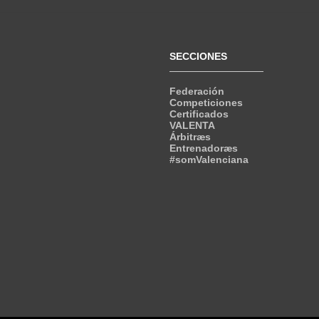
SECCIONES
Federación
Competiciones
Certificados
VALENTA
Árbitræs
Entrenadoræs
#somValenciana