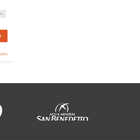
TA
S
ENTS