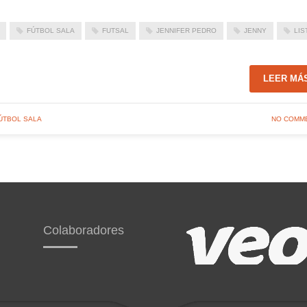
FÚTBOL SALA
FUTSAL
JENNIFER PEDRO
JENNY
LIS
LEER MÁ
ÚTBOL SALA
NO COMM
Colaboradores