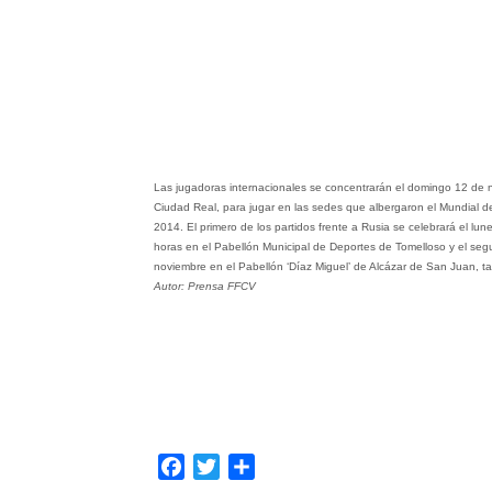
Las jugadoras internacionales se concentrarán el domingo 12 de 
Ciudad Real, para jugar en las sedes que albergaron el Mundial 
2014. El primero de los partidos frente a Rusia se celebrará el lu
horas en el Pabellón Municipal de Deportes de Tomelloso y el seg
noviembre en el Pabellón ‘Díaz Miguel’ de Alcázar de San Juan, t
Autor: Prensa FFCV
Facebook
Twitter
Compartir