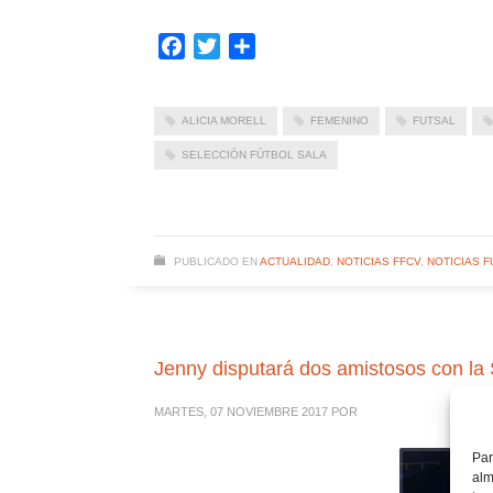
Facebook
Twitter
Compartir
ALICIA MORELL
FEMENINO
FUTSAL
SELECCIÓN FÚTBOL SALA
PUBLICADO EN
ACTUALIDAD
,
NOTICIAS FFCV
,
NOTICIAS F
Jenny disputará dos amistosos con la 
MARTES, 07 NOVIEMBRE 2017
POR
Par
alm