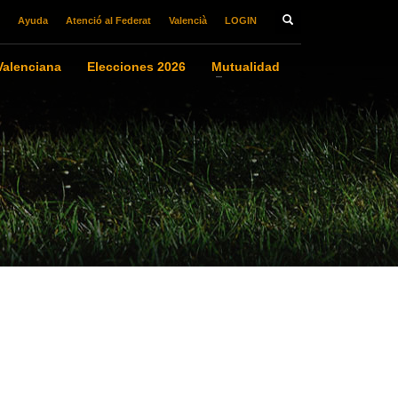
Ayuda
Atenció al Federat
Valencià
LOGIN
alenciana
Elecciones 2026
Mutualidad