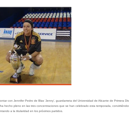
 contar con Jennifer Pedro de Blas ‘Jenny’, guardameta del Universidad de Alicante de Primera Div
 ha hecho pleno en las tres concentraciones que se han celebrado esta temporada, convirtiéndo
ntando a la titularidad en los próximos partidos.