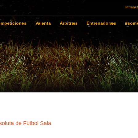
Intranet
mpeticiones
Valenta
Àrbitræs
Entrenadoræs
#somV
soluta de Fútbol Sala