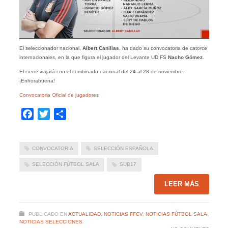
El seleccionador nacional,
Albert Canillas
, ha dado su convocatoria de catorce
internacionales, en la que figura el jugador del Levante UD FS
Nacho Gómez
.
El cierre viajará con el combinado nacional del 24 al 28 de noviembre.
¡Enhorabuena!
Convocatoria Oficial de jugadores
Facebook
Twitter
Compartir
CONVOCATORIA
SELECCIÓN ESPAÑOLA
SELECCIÓN FÚTBOL SALA
SUB17
LEER MÁS
PUBLICADO EN
ACTUALIDAD
,
NOTICIAS FFCV
,
NOTICIAS FÚTBOL SALA
,
NOTICIAS SELECCIONES