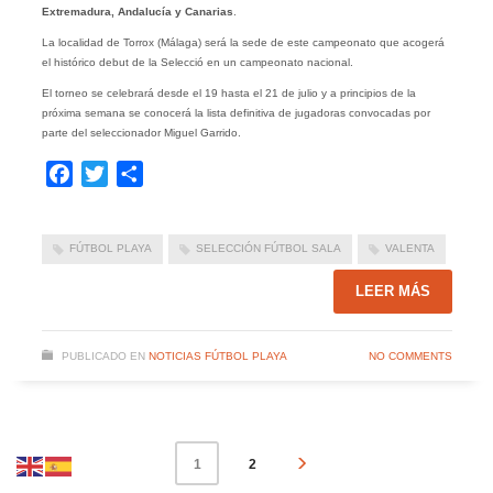
Extremadura, Andalucía y Canarias
.
La localidad de Torrox (Málaga) será la sede de este campeonato que acogerá
el histórico debut de la Selecció en un campeonato nacional.
El torneo se celebrará desde el 19 hasta el 21 de julio y a principios de la
próxima semana se conocerá la lista definitiva de jugadoras convocadas por
parte del seleccionador Miguel Garrido.
Facebook
Twitter
Compartir
FÚTBOL PLAYA
SELECCIÓN FÚTBOL SALA
VALENTA
LEER MÁS
PUBLICADO EN
NOTICIAS FÚTBOL PLAYA
NO COMMENTS
2
1