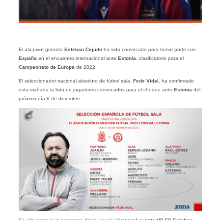
El ala-pivot granota
Esteban Cejudo
ha sido convocado para tomar parte con
España
en el encuentro internacional ante
Estonia
, clasificatorio para el
Campeonato de Europa
de 2022.
El seleccionador nacional absoluto de fútbol sala,
Fede Vidal
, ha confirmado
esta mañana la lista de jugadores convocados para el choque ante
Estonia
del
próximo día 8 de diciembre.