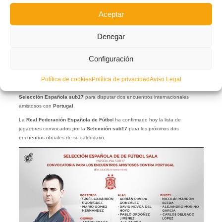
Aceptar
Denegar
Configuración
Política de cookies
Política de privacidad
Aviso Legal
El jugador del
Levante UD
FS
Nacho Gómez Benítez
ha sido convocado por la
Selección Española sub17
para disputar dos encuentros internacionales
amistosos con
Portugal
.
La
Real Federación Española de Fútbo
l ha confirmado hoy la lista de
jugadores convocados por la
Selección sub17
para los próximos dos
encuentros oficiales de su calendario.