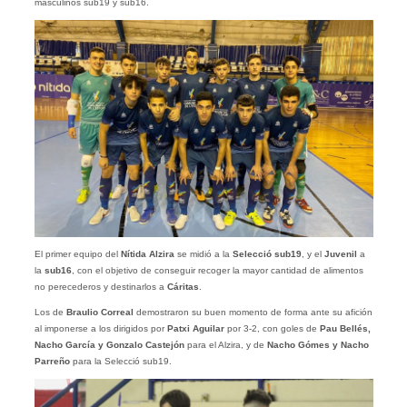
masculinos sub19 y sub16.
El primer equipo del
Nítida Alzira
se midió a la
Selecció sub19
, y el
Juvenil
a
la
sub16
, con el objetivo de conseguir recoger la mayor cantidad de alimentos
no perecederos y destinarlos a
Cáritas
.
Los de
Braulio Correal
demostraron su buen momento de forma ante su afición
al imponerse a los dirigidos por
Patxi Aguilar
por 3-2, con goles de
Pau Bellés,
Nacho García y Gonzalo Castejón
para el Alzira, y de
Nacho Gómes y Nacho
Parreño
para la Selecció sub19.