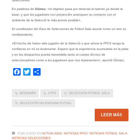
Selecciones.
En palabras de
Gómez
, «el objetivo pasa por detectar el talento ya desde la
base, y que los jugadores con proyección arranquen su contacto con el
ambiente de la Selecció lo más pronto posible».
El coordinador del Área de Selecciones de Fútbol Sala asume como un reto su
nombramiento.
«El hecho de haber sido jugador de la Selecció y que ahora la FFCV tenga la
confianza en mí es ilusionante. Espero que la experiencia acumulada en la pista
y en los despachos pueda transmitirla tanto al cuerpo técnico de
seleccionadores como a los jugadores que nos representen», apuntó Gómez.
Facebook
Twitter
Compartir
BENJAMÍN
CTFS
SELECCIÓN FÚTBOL SALA
SELECCIÓN VALENCIANA FUTSAL
LEER MÁS
PUBLICADO EN
ACTUALIDAD
,
NOTICIAS FFCV
,
NOTICIAS FÚTBOL SALA
,
NOTICIAS SELECCIONES