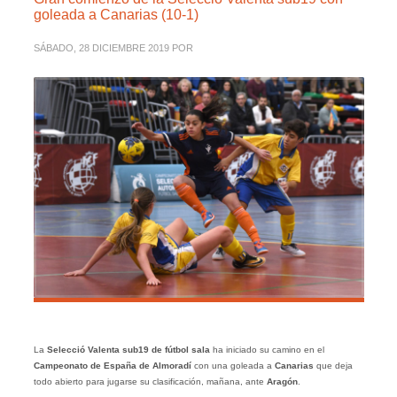
goleada a Canarias (10-1)
SÁBADO, 28 DICIEMBRE 2019
POR
La
Selecció Valenta sub19 de fútbol sala
ha iniciado su camino en el
Campeonato de España de Almoradí
con una goleada a
Canarias
que deja
todo abierto para jugarse su clasificación, mañana, ante
Aragón
.