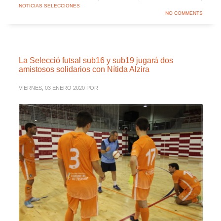
NOTICIAS SELECCIONES
NO COMMENTS
La Selecció futsal sub16 y sub19 jugará dos
amistosos solidarios con Nítida Alzira
VIERNES, 03 ENERO 2020
POR