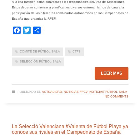
A la cita también están convocados los responsables del Area de Selecciones.
Estos deberán comenzar a planificar los diversos entrenamientos de cara a la
participación de los diferentes combinados autonómicos en los Campeonatos de
España que organiza la RFEF.
Facebook
Twitter
Compartir
COMITÉ DE FÚTBOL SALA
CTFS
SELECCIÓN FÚTBOL SALA
LEER MÁS
PUBLICADO EN
ACTUALIDAD
,
NOTICIAS FFCV
,
NOTICIAS FÚTBOL SALA
NO COMMENTS
La Selecció Valenciana #Valenta de Fútbol Playa ya
conoce sus rivales en el Campeonato de España