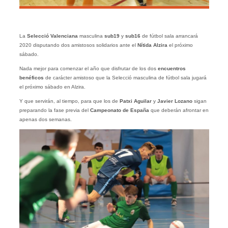
La
Selecció
Valenciana
masculina
sub19
y
sub16
de fútbol sala arrancará
2020 disputando dos amistosos solidarios ante el
Nítida Alzira
el próximo
sábado.
Nada mejor para comenzar el año que disfrutar de los dos
encuentros
benéficos
de carácter amistoso que la Selecció masculina de fútbol sala jugará
el próximo sábado en Alzira.
Y que servirán, al tiempo, para que los de
Patxi Aguilar
y
Javier Lozano
sigan
preparando la fase previa del
Campeonato de España
que deberán afrontar en
apenas dos semanas.