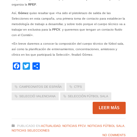
organiza la
RFEF
.
Así,
Gómez
quiso resaltar que «ha sido el pistoletazo de salida de las
Selecciones en esta campaña, una primera toma de contacto para establecer la
metodología de trabajo a desarrollar, y sobre todo porque el cuerpo técnico va a
trabajar en exclusiva para la
FFCV
, y queremos que tengan un contacto fluido
con el Comité».
«En breve daremos a conocer la composición del cuerpo técnico de fútbol sala,
así como la planificación de entrenamientos, concentraciones, amistosos y
clínics en los que participará la Selecció», finalizó Gómez.
Facebook
Twitter
Compartir
CAMPEONATOS DE ESPAÑA
CTFS
SELECCIÓ VALENCIANA
SELECCIÓN FÚTBOL SALA
LEER MÁS
PUBLICADO EN
ACTUALIDAD
,
NOTICIAS FFCV
,
NOTICIAS FÚTBOL SALA
,
NOTICIAS SELECCIONES
NO COMMENTS