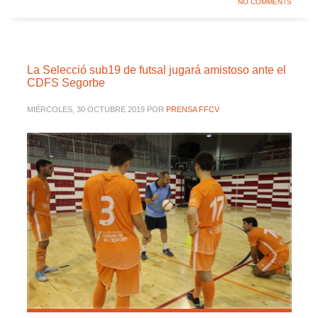
NO COMMENTS
La Selecció sub19 de futsal jugará amistoso ante el
CDFS Segorbe
MIÉRCOLES, 30 OCTUBRE 2019
POR
PRENSA FFCV