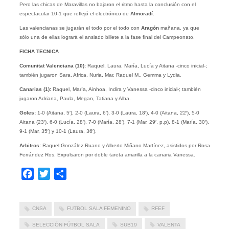
Pero las chicas de Maravillas no bajaron el ritmo hasta la conclusión con el
espectacular 10-1 que reflejó el electrónico de
Almoradí
.
Las valencianas se jugarán el todo por el todo con
Aragón
mañana, ya que
sólo una de ellas logrará el ansiado billete a la fase final del Campeonato.
FICHA TECNICA
Comunitat Valenciana (10):
Raquel, Laura, María, Lucía y Aitana -cinco inicial-;
también jugaron Sara, Africa, Nuria, Mar, Raquel M., Gemma y Lydia.
Canarias (1):
Raquel, María, Ainhoa, Indira y Vanessa -cinco inicial-; también
jugaron Adriana, Paula, Megan, Tatiana y Alba.
Goles:
1-0 (Aitana, 5′), 2-0 (Laura, 6′), 3-0 (Laura, 18′), 4-0 (Aitana, 22′), 5-0
Aitana (23′), 6-0 (Lucía, 28′), 7-0 (María, 28′), 7-1 (Mar, 29′, p.p), 8-1 (María, 30′),
9-1 (Mar, 35′) y 10-1 (Laura, 36′).
Arbitros:
Raquel González Ruano y Alberto Miñano Martínez, asistidos por Rosa
Ferrández Ros. Expulsaron por doble tareta amarilla a la canaria Vanessa.
Facebook
Twitter
Compartir
CNSA
FUTBOL SALA FEMENINO
RFEF
SELECCIÓN FÚTBOL SALA
SUB19
VALENTA