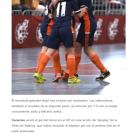
El vendaval goleador llegó tras el paso por vestuarios. Las valencianas,
mediado el ecuador de la segunda parte, ya vencían por 7-0 con un juego
contundente atrás y eléctrico arriba.
Canarias
anotó el gol del honor en el 30′ en una acción de ‘fair-play’ de la
Selecció Valenta, que había anotado el séptimo gol con la portera rival en el
suelo lesionada.