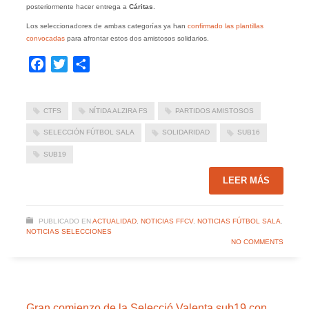
posteriormente hacer entrega a
Cáritas
.
Los seleccionadores de ambas categorías ya han
confirmado las plantillas
convocadas
para afrontar estos dos amistosos solidarios.
Facebook
Twitter
Compartir
CTFS
NÍTIDA ALZIRA FS
PARTIDOS AMISTOSOS
SELECCIÓN FÚTBOL SALA
SOLIDARIDAD
SUB16
SUB19
LEER MÁS
PUBLICADO EN
ACTUALIDAD
,
NOTICIAS FFCV
,
NOTICIAS FÚTBOL SALA
,
NOTICIAS SELECCIONES
NO COMMENTS
Gran comienzo de la Selecció Valenta sub19 con