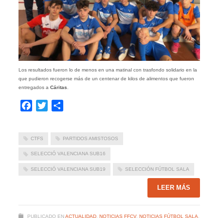
Los resultados fueron lo de menos en una matinal con trasfondo solidario en la
que pudieron recogerse más de un centenar de kilos de alimentos que fueron
entregados a
Cáritas
.
Facebook
Twitter
Compartir
CTFS
PARTIDOS AMISTOSOS
SELECCIÓ VALENCIANA SUB16
SELECCIÓ VALENCIANA SUB19
SELECCIÓN FÚTBOL SALA
LEER MÁS
PUBLICADO EN
ACTUALIDAD
,
NOTICIAS FFCV
,
NOTICIAS FÚTBOL SALA
,