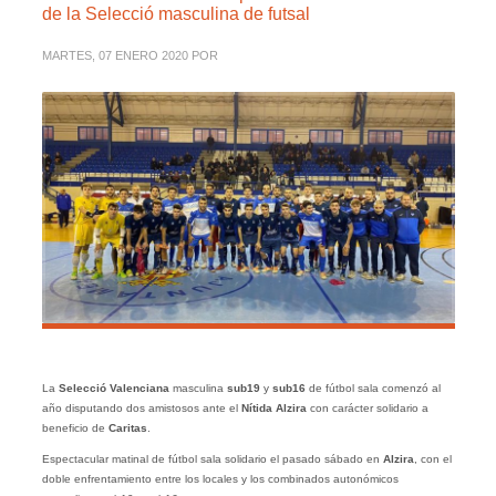
de la Selecció masculina de futsal
MARTES, 07 ENERO 2020
POR
La
Selecció Valenciana
masculina
sub19
y
sub16
de fútbol sala comenzó al
año disputando dos amistosos ante el
Nítida Alzira
con carácter solidario a
beneficio de
Caritas
.
Espectacular matinal de fútbol sala solidario el pasado sábado en
Alzira
, con el
doble enfrentamiento entre los locales y los combinados autonómicos