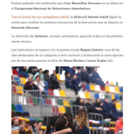
Festival goleador del combinado que dirige
Maravillas Sansano
en su debut en
el
Campeonato Nacional de Selecciones Autonómicas
.
Tras la victoria de sus compañeras sub16
, la
Selecció Valenta sub19
siguió su
estela para certificar los primeros tres puntos de la fase previa que se disputa en
Almoradí
(
Alicante
).
La Selección de
Canarias
, aunque voluntariosa, aguantó el tipo en los primeros
veinte minutos.
Las valencianas se toparon con la portera insular
Raquel Cabrera
-una de las
más destacadas de su categoría a nivel nacional- y al descanso la renta apenas
era de tres tantos gracias al oficio de
Aitana Benítez
y
Laura Seglar
(x2).