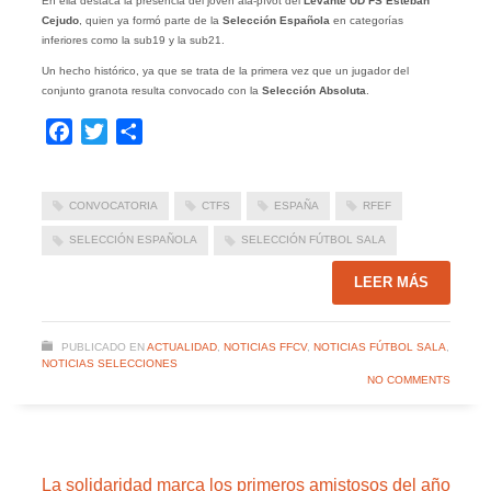
En ella destaca la presencia del joven ala-pívot del
Levante UD FS
Esteban
Cejudo
, quien ya formó parte de la
Selección Española
en categorías
inferiores como la sub19 y la sub21.
Un hecho histórico, ya que se trata de la primera vez que un jugador del
conjunto granota resulta convocado con la
Selección Absoluta
.
Facebook
Twitter
Compartir
CONVOCATORIA
CTFS
ESPAÑA
RFEF
SELECCIÓN ESPAÑOLA
SELECCIÓN FÚTBOL SALA
LEER MÁS
PUBLICADO EN
ACTUALIDAD
,
NOTICIAS FFCV
,
NOTICIAS FÚTBOL SALA
,
NOTICIAS SELECCIONES
NO COMMENTS
La solidaridad marca los primeros amistosos del año