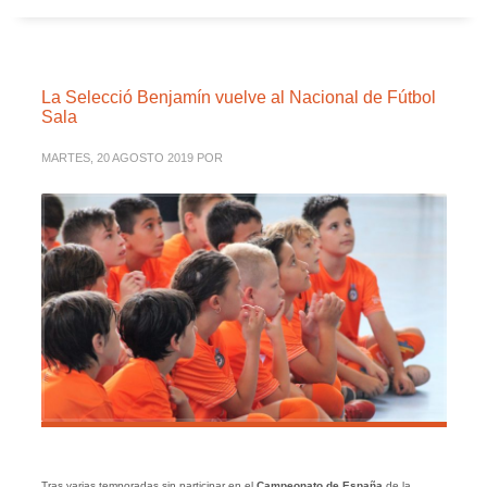
La Selecció Benjamín vuelve al Nacional de Fútbol
Sala
MARTES, 20 AGOSTO 2019
POR
Tras varias temporadas sin participar en el
Campeonato de España
de la