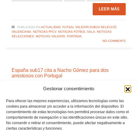
LEER MÁS
PUBLICADO EN
ACTUALIDAD
,
FUTSAL VALENTA SUB19 SELECCIÓ
VALENCIANA
,
NOTICIAS FFCV
,
NOTICIAS FÚTBOL SALA
,
NOTICIAS
SELECCIONES
,
NOTICIAS VALENTA
,
PORTADA
NO COMMENTS
España sub17 cita a Nacho Gómez para dos
amistosos con Portugal
VIERNES, 15 NOVIEMBRE 2019
POR
Gestionar consentimiento
Para ofrecer las mejores experiencias, utilizamos tecnologías como las
cookies para almacenar y/o acceder a la información del dispositivo. El
consentimiento de estas tecnologías nos permitirá procesar datos como el
comportamiento de navegación o las identificaciones únicas en este sitio.
No consentir o retirar el consentimiento, puede afectar negativamente a
ciertas características y funciones.