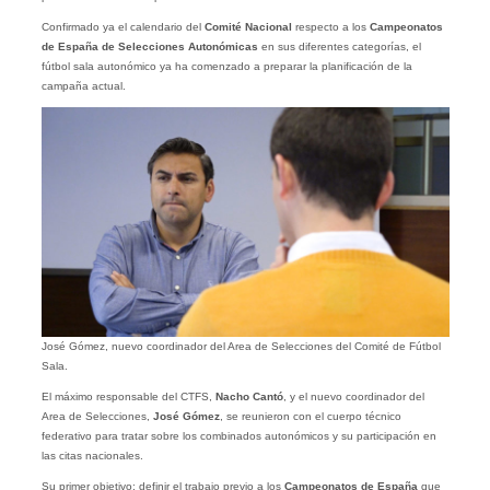
Confirmado ya el calendario del
Comité Nacional
respecto a los
Campeonatos
de España de Selecciones Autonómicas
en sus diferentes categorías, el
fútbol sala autonómico ya ha comenzado a preparar la planificación de la
campaña actual.
José Gómez, nuevo coordinador del Area de Selecciones del Comité de Fútbol
Sala.
El máximo responsable del CTFS,
Nacho Cantó
, y el nuevo coordinador del
Area de Selecciones,
José Gómez
, se reunieron con el cuerpo técnico
federativo para tratar sobre los combinados autonómicos y su participación en
las citas nacionales.
Su primer objetivo: definir el trabajo previo a los
Campeonatos de España
que