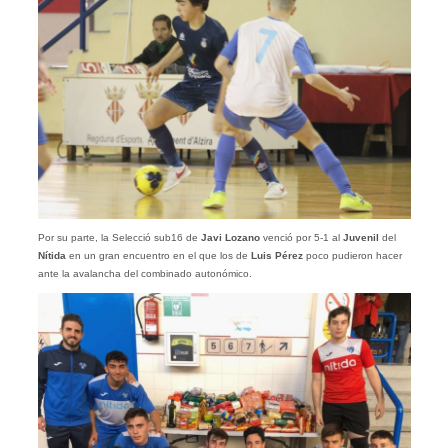
Por su parte, la Selecció sub16 de
Javi Lozano
venció por 5-1 al
Juvenil
del
Nítida
en un gran encuentro en el que los de
Luis Pérez
poco pudieron hacer
ante la avalancha del combinado autonómico.