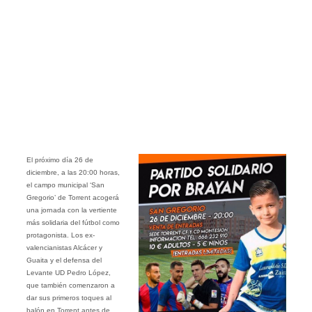
El próximo día 26 de
diciembre, a las 20:00 horas,
el campo municipal ‘San
Gregorio’ de Torrent acogerá
una jornada con la vertiente
más solidaria del fútbol como
protagonista. Los ex-
valencianistas Alcácer y
Guaita y el defensa del
Levante UD Pedro López,
que también comenzaron a
dar sus primeros toques al
balón en Torrent antes de