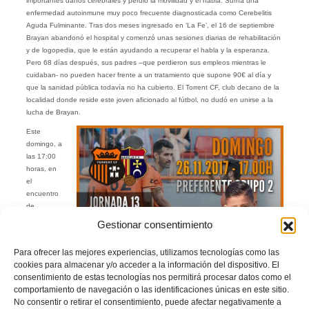
importantes daños cerebrales y perdió la movilidad y el habla. Sufría una
enfermedad autoinmune muy poco frecuente diagnosticada como Cerebelitis
Aguda Fulminante. Tras dos meses ingresado en ‘La Fe’, el 16 de septiembre
Brayan abandonó el hospital y comenzó unas sesiones diarias de rehabilitación
y de logopedia, que le están ayudando a recuperar el habla y la esperanza.
Pero 68 días después, sus padres –que perdieron sus empleos mientras le
cuidaban- no pueden hacer frente a un tratamiento que supone 90€ al día y
que la sanidad pública todavía no ha cubierto. El Torrent CF, club decano de la
localidad donde reside este joven aficionado al fútbol, no dudó en unirse a la
lucha de Brayan.
Este
domingo, a
las 17:00
horas, en
el
encuentro
de
Preferente
Gestionar consentimiento
grupo II
que
Para ofrecer las mejores experiencias, utilizamos tecnologías como las
enfrentará
cookies para almacenar y/o acceder a la información del dispositivo. El
al Torrent
consentimiento de estas tecnologías nos permitirá procesar datos como el
CF con el
comportamiento de navegación o las identificaciones únicas en este sitio.
Catarroja
No consentir o retirar el consentimiento, puede afectar negativamente a
CF estará