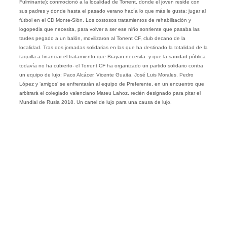
Fulminante); conmocionó a la localidad de Torrent, donde el joven reside con
sus padres y donde hasta el pasado verano hacía lo que más le gusta: jugar al
fútbol en el CD Monte-Sión. Los costosos tratamientos de rehabilitación y
logopedia que necesita, para volver a ser ese niño sonriente que pasaba las
tardes pegado a un balón, movilizaron al Torrent CF, club decano de la
localidad. Tras dos jornadas solidarias en las que ha destinado la totalidad de la
taquilla a financiar el tratamiento que Brayan necesita -y que la sanidad pública
todavía no ha cubierto- el Torrent CF ha organizado un partido solidario contra
un equipo de lujo: Paco Alcácer, Vicente Guaita, José Luis Morales, Pedro
López y ‘amigos’ se enfrentarán al equipo de Preferente, en un encuentro que
arbitrará el colegiado valenciano Mateu Lahoz, recién designado para pitar el
Mundial de Rusia 2018. Un cartel de lujo para una causa de lujo.