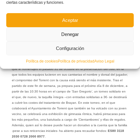
ciertas características y funciones.
en juego
algo más
que los
Aceptar
tres puntos de la competición. El verdadero objetivo de la jornada –que además
coincide con el Día del Club- será devolver la sonrisa a Brayan a través de la
que fue su mayor afición: el fútbol, para que pueda volver a jugar lo más pronto
Denegar
posible. En el partido, los abonados tendrán un precio en taquilla de 3€ y la
entrada general se venderá a 10€. El total de lo recaudado con la venta de
Configuración
entradas se destinará íntegro para contribuir a financiar el tratamiento que
Brayan necesita, y que la sanidad pública todavía no ha cubierto.
Política de cookies
Política de privacidad
Aviso Legal
Aunque Brayan jugó hasta el pasado verano en el CD Monte-Sion de Torrent,
que le homenajeó el pasado 31 de octubre en la presentación del club, en la
que todos los equipos lucieron en sus camisetas el nombre y dorsal del jugador;
el compromiso del Torrent con la causa está siendo el más insistente. Tras el
partido de este fin de semana, ya prepara para el próximo día 8 de diciembre, a
partir de las 10:30 horas en el campo de ‘San Gregorio’, un torneo solidario en
el que, de nuevo, la taquilla íntegra –con entradas solidarias a 3€- se destinará
a cubrir los costes del tratamiento de Brayan. En este torneo, en el que
colaborará el Ayuntamiento de Torrent que también se ha volcado con su joven
vecino, se celebrará una exhibición de gimnasia rítmica, habrá pintacaras para
los más pequeños, una batukada a cargo de ‘Cientambores’ y rifas de regalos.
Además, quien así lo desee puede hacer un donativo a la cuenta que la familia
-pese a sus reticencias iniciales- ha abierto para recaudar fondos:
ES80 3118
2030 0728 2000 8977
.