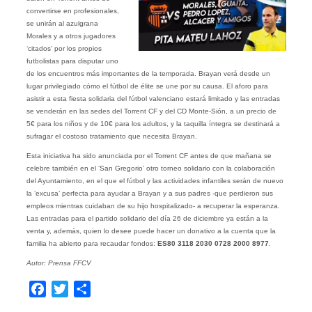
convertirse en profesionales,
se unirán al azulgrana
Morales y a otros jugadores
‘citados’ por los propios
futbolistas para disputar uno
de los encuentros más importantes de la temporada. Brayan verá desde un
lugar privilegiado cómo el fútbol de élite se une por su causa. El aforo para
asistir a esta fiesta solidaria del fútbol valenciano estará limitado y las entradas
se venderán en las sedes del Torrent CF y del CD Monte-Sión, a un precio de
5€ para los niños y de 10€ para los adultos, y la taquilla íntegra se destinará a
sufragar el costoso tratamiento que necesita Brayan.
Esta iniciativa ha sido anunciada por el Torrent CF antes de que mañana se
celebre también en el ‘San Gregorio’ otro torneo solidario con la colaboración
del Ayuntamiento, en el que el fútbol y las actividades infantiles serán de nuevo
la ‘excusa’ perfecta para ayudar a Brayan y a sus padres -que perdieron sus
empleos mientras cuidaban de su hijo hospitalizado- a recuperar la esperanza.
Las entradas para el partido solidario del día 26 de diciembre ya están a la
venta y, además, quien lo desee puede hacer un donativo a la cuenta que la
familia ha abierto para recaudar fondos:
ES80 3118 2030 0728 2000 8977
.
Autor: Prensa FFCV
Facebook
Twitter
Compartir