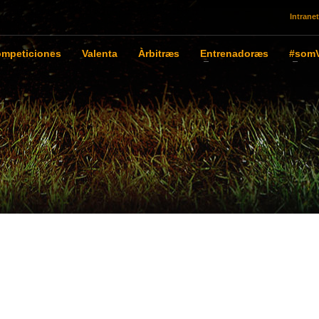
Intranet
mpeticiones
Valenta
Àrbitræs
Entrenadoræs
#somV