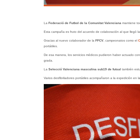
La
Federació de Futbol de la Comunitat Valenciana
mantiene tod
Esta campaña es fruto del acuerdo de colaboración al que llegó l
Gracias al nuevo colaborador de la
FFCV
, campeonatos como el
C
portátiles.
De esa manera, los servicios médicos pudieron haber actuado con r
grada.
La
Selecció Valenciana masculina sub19 de futsal
también est
Varios desfibriladores portátiles acompañaron a la expedición en l