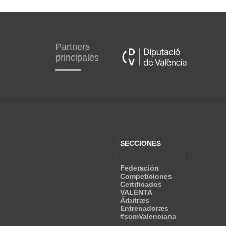
Partners
principales
SECCIONES
Federación
Competiciones
Certificados
VALENTA
Árbitræs
Entrenadoræs
#somValenciana