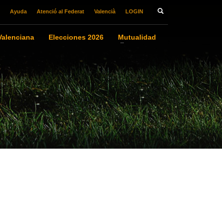
Ayuda
Atenció al Federat
Valencià
LOGIN
alenciana
Elecciones 2026
Mutualidad