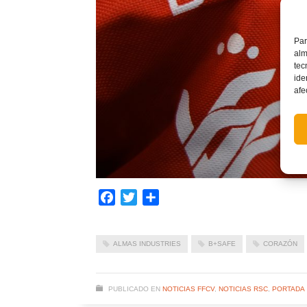
Par
alm
tec
ide
afe
Facebook
Twitter
Compartir
ALMAS INDUSTRIES
B+SAFE
CORAZÓN
PUBLICADO EN
NOTICIAS FFCV
,
NOTICIAS RSC
,
PORTADA