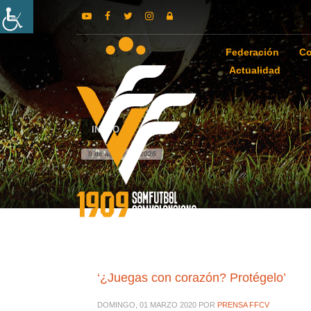
Federación
Co
Actualidad
INICIO
8 de agosto de 2026
‘¿Juegas con corazón? Protégelo’
DOMINGO, 01 MARZO 2020
POR
PRENSA FFCV