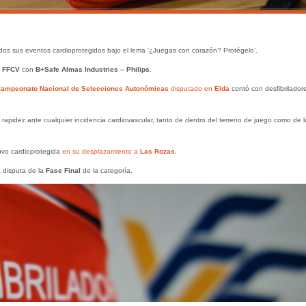
os sus eventos cardioprotegidos bajo el lema ‘¿Juegas con corazón? Protégelo’.
a
FFCV
con
B+Safe Almas Industries – Philips
.
ampeonato Nacional de Selecciones Autonómicas
disputado en
Elda
contó con desfibrilador
apidez ante cualquier incidencia cardiovascular, tanto de dentro del terreno de juego como de l
uvo cardioprotegida
en su desplazamiento a
Las Rozas
.
a disputa de la
Fase Final
de la categoría.