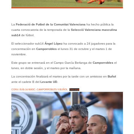
La
Federació de Futbol de la Comunitat Valenciana
ha hecho pública la
cuarta convocatoria de la temporada de la
Selecció Valenciana masculina
sub14
de fútbol.
El seleccionador sub14
Ángel López
ha convocado a 24 jugadores para la
concentración en
Camporrobles
el lunes 31 de octubre y el martes 1 de
noviembre.
Este grupo se entrenará en el Campo García Berlanga de
Camporrobles
el
lunes, en doble sesión, y el martes por la mañana.
La concentración finalizará el martes por la tarde con un amistoso en
Buñol
ante el cadete B del
Levante UD
.
CONV.-SUB-14-MASC.-CAMPORROBLES-Y-BUÑOL
Descarga