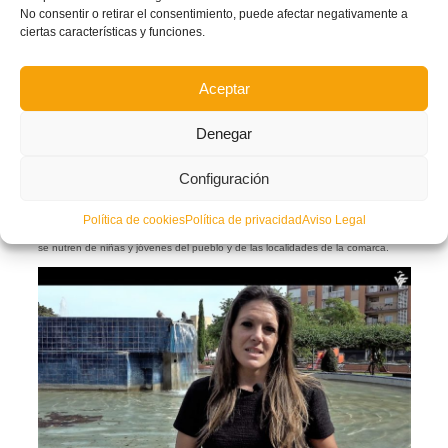
No consentir o retirar el consentimiento, puede afectar negativamente a
ciertas características y funciones.
Aceptar
Denegar
Mariví Sanglada, cofundadora del Camporrobles.
Configuración
El 8 de octubre de 1995 se constituyó el CD Camporrobles femenino, en una
localidad que supera en poco los 1.000 habitantes.
Política de cookies
Política de privacidad
Aviso Legal
Actualmente, el club cuenta con 50 jugadoras repartidas en tres equipos, que
se nutren de niñas y jóvenes del pueblo y de las localidades de la comarca.