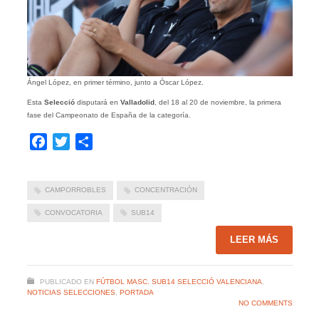
Ángel López, en primer término, junto a Óscar López.
Esta
Selecció
disputará en
Valladolid
, del 18 al 20 de noviembre, la primera
fase del Campeonato de España de la categoría.
Facebook
Twitter
Compartir
CAMPORROBLES
CONCENTRACIÓN
CONVOCATORIA
SUB14
LEER MÁS
PUBLICADO EN
FÚTBOL MASC. SUB14 SELECCIÓ VALENCIANA
,
NOTICIAS SELECCIONES
,
PORTADA
NO COMMENTS