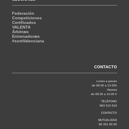
Federación
Competiciones
Certificados
VALENTA
Árbitræs
Entrenadoræs
#somValenciana
CONTACTO
Lunes a jueves
de 09:30 a 15.00h
Viernes
de 09:30 a 14.00 h
TELÉFONO
963 510 619
CONTACTO
MUTUALIDAD
96 351 60 00