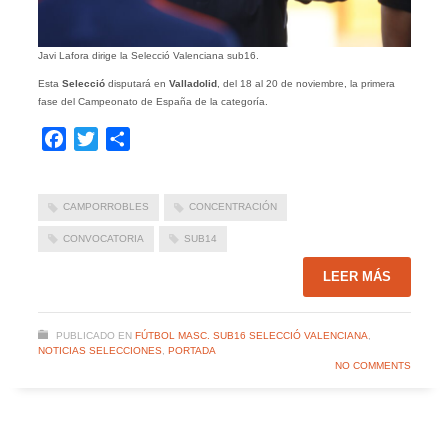
Javi Lafora dirige la Selecció Valenciana sub16.
Esta
Selecció
disputará en
Valladolid
, del 18 al 20 de noviembre, la primera
fase del Campeonato de España de la categoría.
Facebook
Twitter
Compartir
CAMPORROBLES
CONCENTRACIÓN
CONVOCATORIA
SUB14
LEER MÁS
PUBLICADO EN
FÚTBOL MASC. SUB16 SELECCIÓ VALENCIANA
,
NOTICIAS SELECCIONES
,
PORTADA
NO COMMENTS