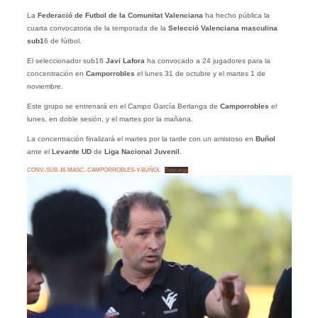
La
Federació de Futbol de la Comunitat Valenciana
ha hecho pública la
cuarta convocatoria de la temporada de la
Selecció Valenciana masculina
sub1
6 de fútbol.
El seleccionador sub16
Javi Lafora
ha convocado a 24 jugadores para la
concentración en
Camporrobles
el lunes 31 de octubre y el martes 1 de
noviembre.
Este grupo se entrenará en el Campo García Berlanga de
Camporrobles
el
lunes, en doble sesión, y el martes por la mañana.
La concentración finalizará el martes por la tarde con un amistoso en
Buñol
ante el
Levante UD
de
Liga
Nacional Juvenil
.
CONV.-SUB-16-MASC.-CAMPORROBLES-Y-BUÑOL
Descarga