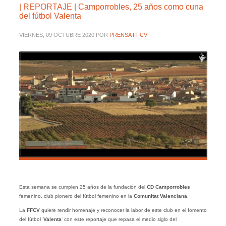
| REPORTAJE | Camporrobles, 25 años como cuna
del fútbol Valenta
VIERNES, 09 OCTUBRE 2020
POR
PRENSA FFCV
Esta semana se cumplen 25 años de la fundación del
CD Camporrobles
femenino, club pionero del fútbol femenino en la
Comunitat Valenciana
.
La
FFCV
quiere rendir homenaje y reconocer la labor de este club en el fomento
del fútbol ‘
Valenta
‘ con este reportaje que repasa el medio siglo del