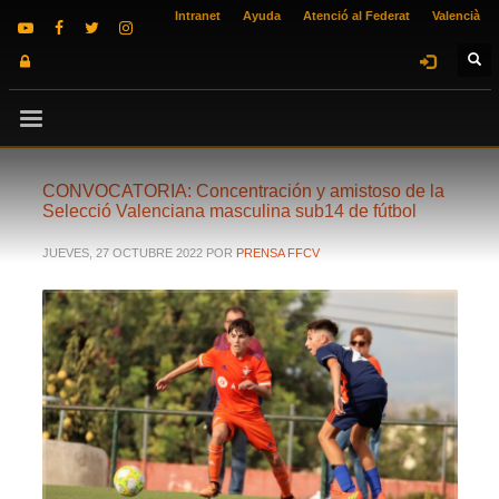
Intranet
Ayuda
Atenció al Federat
Valencià
CONVOCATORIA: Concentración y amistoso de la
Selecció Valenciana masculina sub14 de fútbol
JUEVES, 27 OCTUBRE 2022
POR
PRENSA FFCV