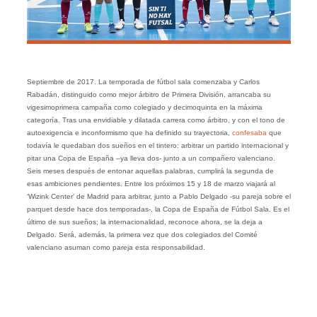
Septiembre de 2017. La temporada de fútbol sala comenzaba y Carlos
Rabadán, distinguido como mejor árbitro de Primera División, arrancaba su
vigesimoprimera campaña como colegiado y decimoquinta en la máxima
categoría. Tras una envidiable y dilatada carrera como árbitro, y con el tono de
autoexigencia e inconformismo que ha definido su trayectoria,
confesaba
que
todavía le quedaban dos sueños en el tintero: arbitrar un partido internacional y
pitar una Copa de España –ya lleva dos- junto a un compañero valenciano.
Seis meses después de entonar aquellas palabras, cumplirá la segunda de
esas ambiciones pendientes. Entre los próximos 15 y 18 de marzo viajará al
‘Wizink Center’ de Madrid para arbitrar, junto a Pablo Delgado -su pareja sobre el
parquet desde hace dos temporadas-, la Copa de España de Fútbol Sala. Es el
último de sus sueños; la internacionalidad, reconoce ahora, se la deja a
Delgado. Será, además, la primera vez que dos colegiados del Comité
valenciano asuman como pareja esta responsabilidad.