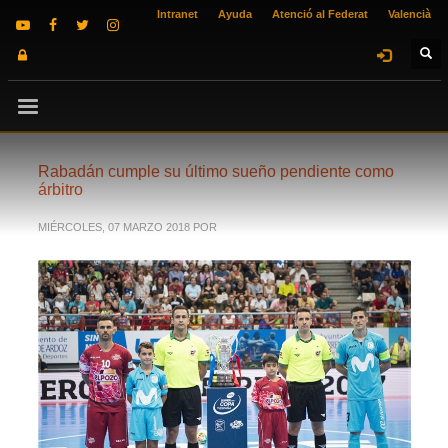
Intranet
Ayuda
Atenció al Federat
Valencià
Rabadán cumple su último sueño pendiente como
árbitro
MIÉRCOLES, 07 MARZO 2018
POR