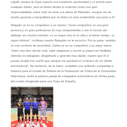
orgullo, porque la Copa supone una excelente oportunidad y un premio para
cualquier árbitro, pero al mismo tiempo lo entiendo como una gran
responsabilidad, sobre todo de estar a la altura de Rabadán, aunque me da
mucha garantía y tranquilidad que mi debut en esta competición sea junto a él
”.
Delgado ve en su compañero a un mentor. “
Como compañero es una gran
persona y un gran profesional. Es muy comprometido y vive el mundo del
arbitraje con mucha emoción, es su mayor reto en la vida y al mismo tiempo, su
mayor disfrute
”, confiesa cuando Rabadán no le escucha. Por su parte, también
en ese contexto de sinceridad, Carlos ve en su compañero a su mejor relevo.
“
Sabe muy bien dónde está, sabe adaptarse y asumir su papel con facilidad.
Además es trabajador, disciplinado y aprende muy rápido; espero que él sí
pueda cumplir ese sueño que siempre me quedará en el tintero de ser árbitro
internacional
”. De momento, de la mano, cumplirán una ambición compartida e
histórica para el Comité de Árbitros de la Federación de Fútbol de la Comunidad
Valenciana: serán la primera pareja de colegiados autonómicos en formar parte
del cuadro designado para una Copa de España.