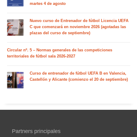
martes 4 de agosto
Nuevo curso de Entrenador de fútbol Licencia UEFA
C que comenzará en noviembre 2026 (agotadas las
plazas del curso de septiembre)
Circular nº. 5 – Normas generales de las competiciones
territoriales de fútbol sala 2026-2027
Curso de entrenador de fútbol UEFA B en Valencia,
Castellón y Alicante (comienzo el 20 de septiembre)
Partners principales