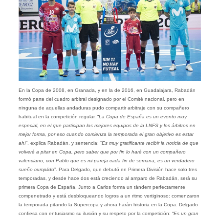
En la Copa de 2008, en Granada, y en la de 2016, en Guadalajara, Rabadán
formó parte del cuadro arbitral designado por el Comité nacional, pero en
ninguna de aquellas andaduras pudo compartir arbitraje con su compañero
habitual en la competición regular. “
La Copa de España es un evento muy
especial, en el que participan los mejores equipos de la LNFS y los árbitros en
mejor forma, por eso cuando comienza la temporada el gran objetivo es estar
ahí
”, explica Rabadán, y sentencia: “
Es muy gratificante recibir la noticia de que
volveré a pitar en Copa, pero saber que por fin lo haré con un compañero
valenciano, con Pablo que es mi pareja cada fin de semana, es un verdadero
sueño cumplido
”. Para Delgado, que debutó en Primera División hace solo tres
temporadas, y desde hace dos está creciendo al amparo de Rabadán, será su
primera Copa de España. Junto a Carlos forma un tándem perfectamente
compenetrado y está desbloqueando logros a un ritmo vertiginoso: comenzaron
la temporada pitando la Supercopa y ahora harán historia en la Copa. Delgado
confiesa con entusiasmo su ilusión y su respeto por la competición: “
Es un gran