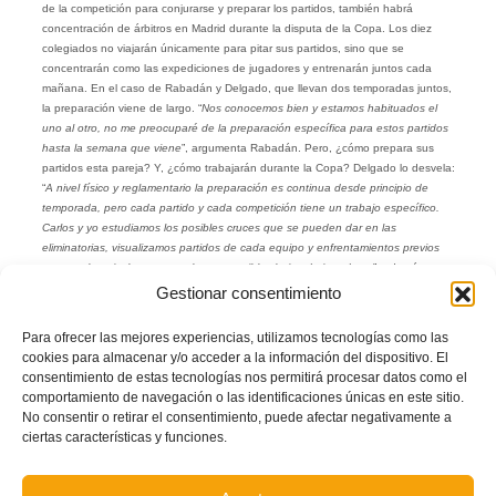
de la competición para conjurarse y preparar los partidos, también habrá
concentración de árbitros en Madrid durante la disputa de la Copa. Los diez
colegiados no viajarán únicamente para pitar sus partidos, sino que se
concentrarán como las expediciones de jugadores y entrenarán juntos cada
mañana. En el caso de Rabadán y Delgado, que llevan dos temporadas juntos,
la preparación viene de largo. “
Nos conocemos bien y estamos habituados el
uno al otro, no me preocuparé de la preparación específica para estos partidos
hasta la semana que viene
”, argumenta Rabadán. Pero, ¿cómo prepara sus
partidos esta pareja? Y, ¿cómo trabajarán durante la Copa? Delgado lo desvela:
“
A nivel físico y reglamentario la preparación es continua desde principio de
temporada, pero cada partido y cada competición tiene un trabajo específico.
Carlos y yo estudiamos los posibles cruces que se pueden dar en las
eliminatorias, visualizamos partidos de cada equipo y enfrentamientos previos
entre ambos rivales y comprobamos posibles bajas de jugadores
”, además,
añade que la autoexigencia es clave para mejorar: “
Visualizamos juntos en
Gestionar consentimiento
vídeo todos los partidos que pitamos para corregir errores y comentamos las
sensaciones post-partido
”. La comunicación y el estudio exhaustivo serán las
Para ofrecer las mejores experiencias, utilizamos tecnologías como las
claves de esta exitosa pareja valenciana de árbitros.
cookies para almacenar y/o acceder a la información del dispositivo. El
consentimiento de estas tecnologías nos permitirá procesar datos como el
Autor: Prensa FFCV
comportamiento de navegación o las identificaciones únicas en este sitio.
No consentir o retirar el consentimiento, puede afectar negativamente a
Facebook
Twitter
Compartir
ciertas características y funciones.
ÁRBITRO
CARLOS RABADÁN
COLEGIADO