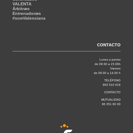
VALENTA
Árbitræs
Entrenadoræs
#somValenciana
CONTACTO
Lunes a jueves
de 09:30 a 15.00h
Viernes
de 09:30 a 14.00 h
TELÉFONO
963 510 619
CONTACTO
MUTUALIDAD
96 351 60 00