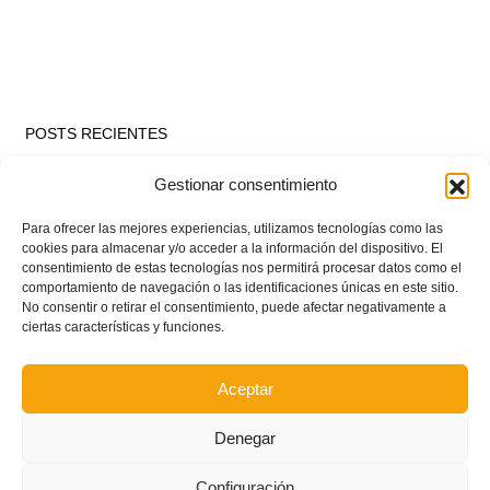
POSTS RECIENTES
Gestionar consentimiento
Ferran Torres se da un baño de masas y se convierte
en el embajador de la Comunitat Valenciana
Para ofrecer las mejores experiencias, utilizamos tecnologías como las
cookies para almacenar y/o acceder a la información del dispositivo. El
consentimiento de estas tecnologías nos permitirá procesar datos como el
comportamiento de navegación o las identificaciones únicas en este sitio.
Estos son los dos grupos y calendarios de Lliga
No consentir o retirar el consentimiento, puede afectar negativamente a
Comunitat para la temporada 2026/2027
ciertas características y funciones.
Aceptar
Circular nº. 7 – IV Supercopa Comunitat FFCV Futsal
Denegar
Circular nº. 6 – Fase Autonómica de la Copa Federación
Configuración