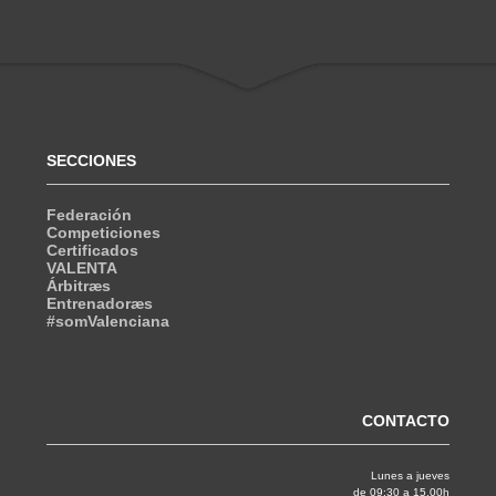
SECCIONES
Federación
Competiciones
Certificados
VALENTA
Árbitræs
Entrenadoræs
#somValenciana
CONTACTO
Lunes a jueves
de 09:30 a 15.00h