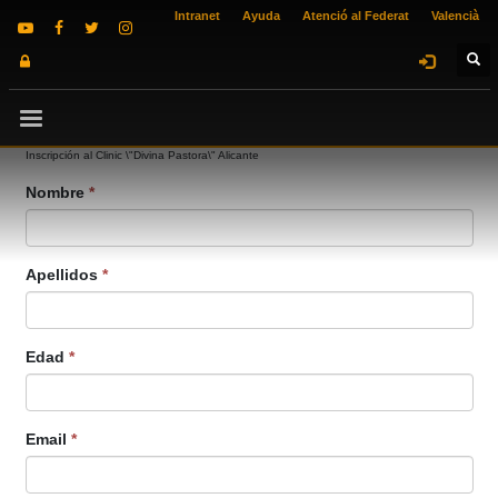
Intranet
Ayuda
Atenció al Federat
Valencià
Inscripción al Clinic \"Divina Pastora\" Alicante
Nombre
*
Apellidos
*
Edad
*
Email
*