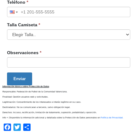
Teléfono
*
Talla Camiseta
*
Observaciones
*
Enviar
Información básica sobre Protección de Datos
Responsable: Federación de Futbol de la Comunidad Valenciana.
Finalidad: Gestión usuarios web y solicitudes.
Legitimación: Consentimiento de los interesados e interés legítimo en su caso.
Destinatarios: No se comunicaran a terceros, salvo obligación legal.
Derechos: Acceso, rectificación, limitación de tratamiento, supresión, portabilidad y oposición.
Info +: Disponible la información adicional y detallada sobre la Protección de Datos personales en
Política de Privacidad.
Facebook
Twitter
Compartir