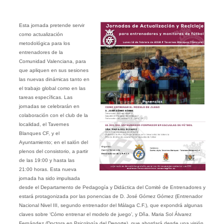
Esta jornada pretende servir
como actualización
metodológica para los
entrenadores de la
Comunidad Valenciana, para
que apliquen en sus sesiones
las nuevas dinámicas tanto en
el trabajo global como en las
tareas específicas. Las
jornadas se celebrarán en
colaboración con el club de la
localidad, el Tavernes
Blanques CF, y el
Ayuntamiento; en el salón del
plenos del consistorio, a partir
de las 19:00 y hasta las
21:00 horas. Esta nueva
jornada ha sido impulsada
desde el Departamento de Pedagogía y Didáctica del Comité de Entrenadores y
estará protagonizada por las ponencias de D. José Gómez Gómez (Entrenador
Nacional Nivel III, segundo entrenador del Málaga C.F.), que expondrá algunas
claves sobre ‘Cómo entrenar el modelo de juego’, y Dña. Maria Sol Álvarez
Fernández (Doctora en Psicología del Deporte), que abordará desde una visión