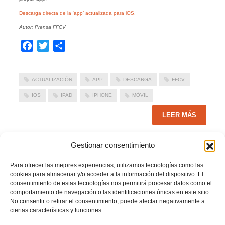
Descarga directa de la ‘app’ actualizada para iOS.
Autor: Prensa FFCV
Facebook
Twitter
Compartir
ACTUALIZACIÓN
APP
DESCARGA
FFCV
IOS
IPAD
IPHONE
MÓVIL
LEER MÁS
Gestionar consentimiento
PUBLICADO EN
ACTUALIDAD
,
NOTICIAS FFCV
NO COMMENTS
Para ofrecer las mejores experiencias, utilizamos tecnologías como las
cookies para almacenar y/o acceder a la información del dispositivo. El
consentimiento de estas tecnologías nos permitirá procesar datos como el
Nuevas mejoras en la versión Android de la ‘app’ de
comportamiento de navegación o las identificaciones únicas en este sitio.
FFCV
No consentir o retirar el consentimiento, puede afectar negativamente a
ciertas características y funciones.
MARTES, 21 NOVIEMBRE 2017
POR