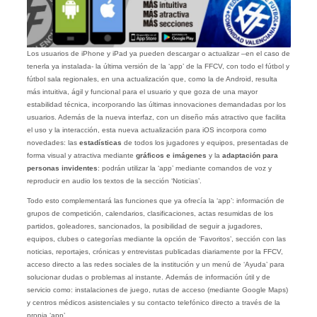
Los usuarios de iPhone y iPad ya pueden descargar o actualizar –en el caso de
tenerla ya instalada- la última versión de la ‘app’ de la FFCV, con todo el fútbol y
fútbol sala regionales, en una actualización que, como la de Android, resulta
más intuitiva, ágil y funcional para el usuario y que goza de una mayor
estabilidad técnica, incorporando las últimas innovaciones demandadas por los
usuarios. Además de la nueva interfaz, con un diseño más atractivo que facilita
el uso y la interacción, esta nueva actualización para iOS incorpora como
novedades: las
estadísticas
de todos los jugadores y equipos, presentadas de
forma visual y atractiva mediante
gráficos
e imágenes
y la
adaptación para
personas invidentes
: podrán utilizar la ‘app’ mediante comandos de voz y
reproducir en audio los textos de la sección ‘Noticias’.
Todo esto complementará las funciones que ya ofrecía la ‘app’: información de
grupos de competición, calendarios, clasificaciones, actas resumidas de los
partidos, goleadores, sancionados, la posibilidad de seguir a jugadores,
equipos, clubes o categorías mediante la opción de ‘Favoritos’, sección con las
noticias, reportajes, crónicas y entrevistas publicadas diariamente por la FFCV,
acceso directo a las redes sociales de la institución y un menú de ‘Ayuda’ para
solucionar dudas o problemas al instante. Además de información útil y de
servicio como: instalaciones de juego, rutas de acceso (mediante Google Maps)
y centros médicos asistenciales y su contacto telefónico directo a través de la
propia ‘app’.