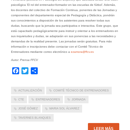
psicológica ‘El rol del entrenador-formador en las escuelas de fútbol’. Además,
los docentes del colectivo de Formación Continua, ponentes de las Jornadas y
componentes del departamento especial de Pedagogía y Didáctica, pondrán
sus conocimientos a disposición de los asistentes para resolver todas sus
dudas, buscando que la jornada sea participativa e interactiva. Este grupo, que
está capacitado pedagógicamente para instruir y orientar a los entrenadores en
sus inquietudes y dudas, se adaptarán en sus ponencias a las necesidades y
demandas de la realidad presente. Las jornadas serán gratuitas. Para más
información e inscripciones debe contactar con el Comité Técnico de
Entrenadores mediante correo electrónico a
ezamora@ffcv.es
Autor: Prensa FFCV
Facebook
Twitter
Compartir
ACTUALIZACIÓN
COMITÉ TÉCNICO DE ENTRENADORES
CTE
ENTRENADORES
JORNADA
JOSÉ GÓMEZ
MARIA SOL ÁLVAREZ
TAVERNES BLANQUES
LEER MÁS