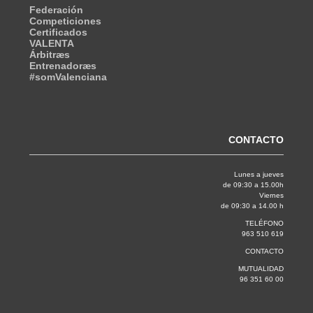
Federación
Competiciones
Certificados
VALENTA
Árbitræs
Entrenadoræs
#somValenciana
CONTACTO
Lunes a jueves
de 09:30 a 15.00h
Viernes
de 09:30 a 14.00 h
TELÉFONO
963 510 619
CONTACTO
MUTUALIDAD
96 351 60 00