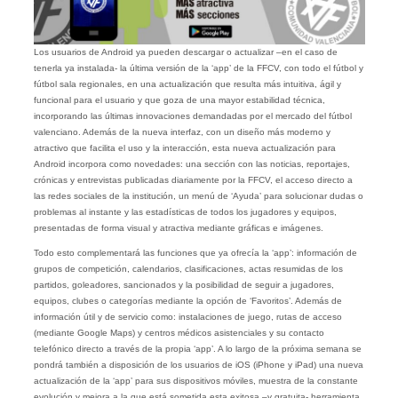
Los usuarios de Android ya pueden descargar o actualizar –en el caso de
tenerla ya instalada- la última versión de la ‘app’ de la FFCV, con todo el fútbol y
fútbol sala regionales, en una actualización que resulta más intuitiva, ágil y
funcional para el usuario y que goza de una mayor estabilidad técnica,
incorporando las últimas innovaciones demandadas por el mercado del fútbol
valenciano. Además de la nueva interfaz, con un diseño más moderno y
atractivo que facilita el uso y la interacción, esta nueva actualización para
Android incorpora como novedades: una sección con las noticias, reportajes,
crónicas y entrevistas publicadas diariamente por la FFCV, el acceso directo a
las redes sociales de la institución, un menú de ‘Ayuda’ para solucionar dudas o
problemas al instante y las estadísticas de todos los jugadores y equipos,
presentadas de forma visual y atractiva mediante gráficas e imágenes.
Todo esto complementará las funciones que ya ofrecía la ‘app’: información de
grupos de competición, calendarios, clasificaciones, actas resumidas de los
partidos, goleadores, sancionados y la posibilidad de seguir a jugadores,
equipos, clubes o categorías mediante la opción de ‘Favoritos’. Además de
información útil y de servicio como: instalaciones de juego, rutas de acceso
(mediante Google Maps) y centros médicos asistenciales y su contacto
telefónico directo a través de la propia ‘app’. A lo largo de la próxima semana se
pondrá también a disposición de los usuarios de iOS (iPhone y iPad) una nueva
actualización de la ‘app’ para sus dispositivos móviles, muestra de la constante
evolución y mejora a la que está sometida esta exitosa –y gratuita- herramienta