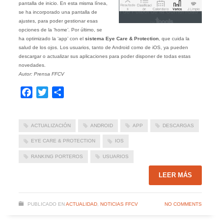
pantalla de inicio. En esta misma línea,
se ha incorporado una pantalla de
ajustes, para poder gestionar esas
opciones de la ‘home’. Por último, se
ha optimizado la ‘app’ con el
sistema Eye Care & Protection
, que cuida la
salud de los ojos. Los usuarios, tanto de Android como de iOS, ya pueden
descargar o actualizar sus aplicaciones para poder disponer de todas estas
novedades.
Autor: Prensa FFCV
Facebook
Twitter
Compartir
ACTUALIZACIÓN
ANDROID
APP
DESCARGAS
EYE CARE & PROTECTION
IOS
RANKING PORTEROS
USUARIOS
LEER MÁS
PUBLICADO EN
ACTUALIDAD
,
NOTICIAS FFCV
NO COMMENTS