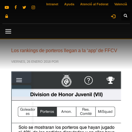
Intranet
Ayuda
Atenció al Federat
Valencià
Los rankings de porteros llegan a la ‘app’ de FFCV
VIERNES, 26 ENERO 2018
POR