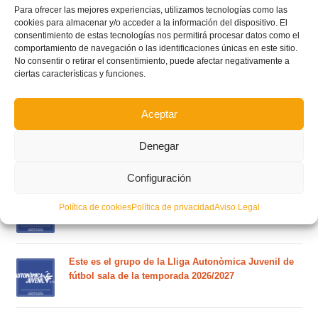
Para ofrecer las mejores experiencias, utilizamos tecnologías como las
cookies para almacenar y/o acceder a la información del dispositivo. El
consentimiento de estas tecnologías nos permitirá procesar datos como el
comportamiento de navegación o las identificaciones únicas en este sitio.
No consentir o retirar el consentimiento, puede afectar negativamente a
ciertas características y funciones.
POSTS RECIENTES
Aceptar
Circular nº. 7 – IV Supercopa Comunitat FFCV Futsal
Denegar
Circular nº. 6 – Fase Autonómica de la Copa Federación
Configuración
Este es el grupo VI y calendario de Tercera
Política de cookies
Política de privacidad
Aviso Legal
Federación RFEF para la temporada 2026/2027
Este es el grupo de la Lliga Autonòmica Juvenil de
fútbol sala de la temporada 2026/2027