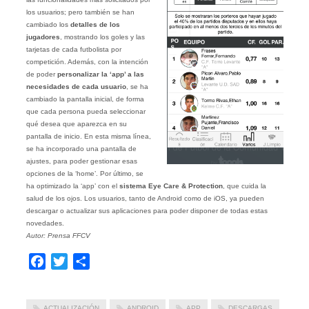
los usuarios; pero también se han
cambiado los
detalles de los
jugadores
, mostrando los goles y las
tarjetas de cada futbolista por
competición. Además, con la intención
de poder
personalizar la ‘app’ a las
necesidades de cada usuario
, se ha
cambiado la pantalla inicial, de forma
que cada persona pueda seleccionar
qué desea que aparezca en su
pantalla de inicio. En esta misma línea,
se ha incorporado una pantalla de
ajustes, para poder gestionar esas
opciones de la ‘home’. Por último, se
ha optimizado la ‘app’ con el
sistema Eye Care & Protection
, que cuida la
salud de los ojos. Los usuarios, tanto de Android como de iOS, ya pueden
descargar o actualizar sus aplicaciones para poder disponer de todas estas
novedades.
Autor: Prensa FFCV
Facebook
Twitter
Compartir
ACTUALIZACIÓN
ANDROID
APP
DESCARGAS