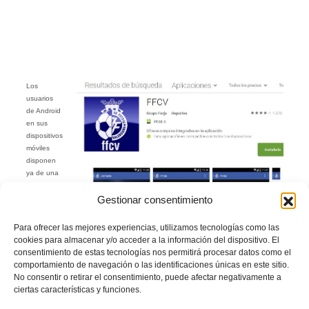
Los
usuarios
de Android
en sus
dispositivos
móviles
disponen
ya de una
nueva y
completa
Gestionar consentimiento
Para ofrecer las mejores experiencias, utilizamos tecnologías como las
cookies para almacenar y/o acceder a la información del dispositivo. El
consentimiento de estas tecnologías nos permitirá procesar datos como el
comportamiento de navegación o las identificaciones únicas en este sitio.
No consentir o retirar el consentimiento, puede afectar negativamente a
actualización de la ‘app’ de FFCV con todo el fútbol y fútbol sala regionales en
ciertas características y funciones.
la versión 1.7.1, que incluye la posibilidad de eliminar la publicidad a la hora de
interactuar con ella, tal y como algunos usuarios habían solicitado. Además,