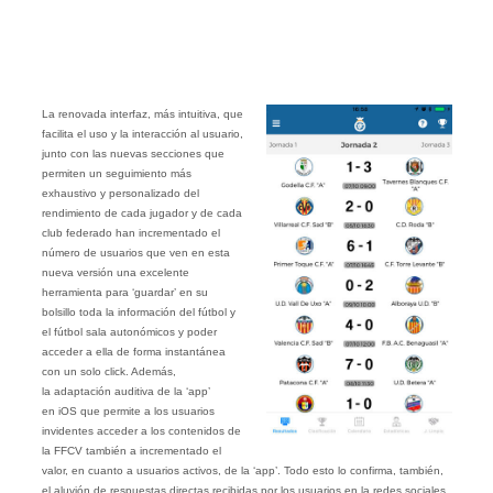
La renovada interfaz, más intuitiva, que
facilita el uso y la interacción al usuario,
junto con las nuevas secciones que
permiten un seguimiento más
exhaustivo y personalizado del
rendimiento de cada jugador y de cada
club federado han incrementado el
número de usuarios que ven en esta
nueva versión una excelente
herramienta para ‘guardar’ en su
bolsillo toda la información del fútbol y
el fútbol sala autonómicos y poder
acceder a ella de forma instantánea
con un solo click. Además,
la adaptación auditiva de la ‘app’
en iOS que permite a los usuarios
invidentes acceder a los contenidos de
la FFCV también a incrementado el
valor, en cuanto a usuarios activos, de la ‘app’. Todo esto lo confirma, también,
el aluvión de respuestas directas recibidas por los usuarios en la redes sociales.