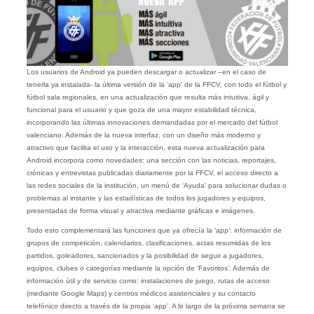
Los usuarios de Android ya pueden descargar o actualizar –en el caso de
tenerla ya instalada- la última versión de la ‘app’ de la FFCV, con todo el fútbol y
fútbol sala regionales, en una actualización que resulta más intuitiva, ágil y
funcional para el usuario y que goza de una mayor estabilidad técnica,
incorporando las últimas innovaciones demandadas por el mercado del fútbol
valenciano. Además de la nueva interfaz, con un diseño más moderno y
atractivo que facilita el uso y la interacción, esta nueva actualización para
Android incorpora como novedades: una sección con las noticias, reportajes,
crónicas y entrevistas publicadas diariamente por la FFCV, el acceso directo a
las redes sociales de la institución, un menú de ‘Ayuda’ para solucionar dudas o
problemas al instante y las estadísticas de todos los jugadores y equipos,
presentadas de forma visual y atractiva mediante gráficas e imágenes.
Todo esto complementará las funciones que ya ofrecía la ‘app’: información de
grupos de competición, calendarios, clasificaciones, actas resumidas de los
partidos, goleadores, sancionados y la posibilidad de seguir a jugadores,
equipos, clubes o categorías mediante la opción de ‘Favoritos’. Además de
información útil y de servicio como: instalaciones de juego, rutas de acceso
(mediante Google Maps) y centros médicos asistenciales y su contacto
telefónico directo a través de la propia ‘app’. A lo largo de la próxima semana se