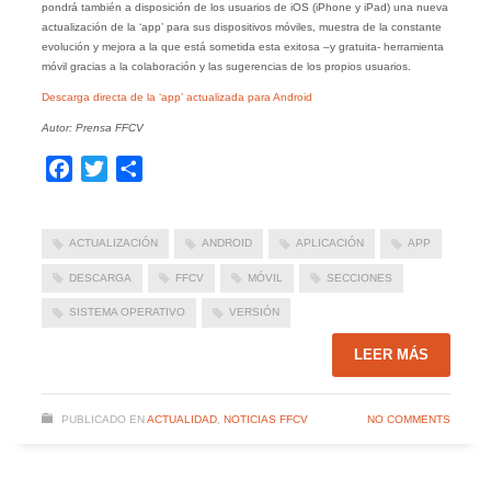
pondrá también a disposición de los usuarios de iOS (iPhone y iPad) una nueva
actualización de la ‘app’ para sus dispositivos móviles, muestra de la constante
evolución y mejora a la que está sometida esta exitosa –y gratuita- herramienta
móvil gracias a la colaboración y las sugerencias de los propios usuarios.
Descarga directa de la ‘app’ actualizada para Android
Autor: Prensa FFCV
Facebook
Twitter
Compartir
ACTUALIZACIÓN
ANDROID
APLICACIÓN
APP
DESCARGA
FFCV
MÓVIL
SECCIONES
SISTEMA OPERATIVO
VERSIÓN
LEER MÁS
PUBLICADO EN
ACTUALIDAD
,
NOTICIAS FFCV
NO COMMENTS