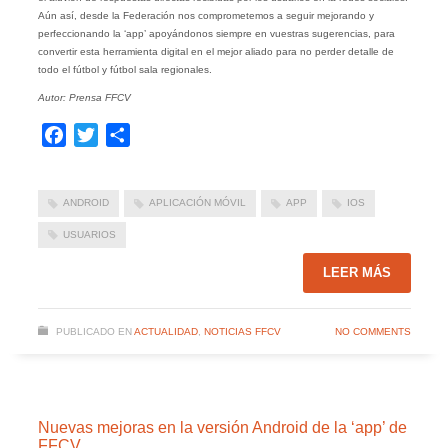
Aún así, desde la Federación nos comprometemos a seguir mejorando y
perfeccionando la ‘app’ apoyándonos siempre en vuestras sugerencias, para
convertir esta herramienta digital en el mejor aliado para no perder detalle de
todo el fútbol y fútbol sala regionales.
Autor: Prensa FFCV
Facebook
Twitter
Compartir
ANDROID
APLICACIÓN MÓVIL
APP
IOS
USUARIOS
LEER MÁS
PUBLICADO EN
ACTUALIDAD
,
NOTICIAS FFCV
NO COMMENTS
Nuevas mejoras en la versión Android de la ‘app’ de
FFCV