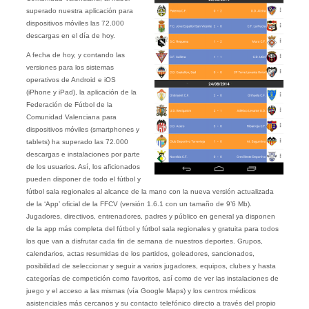
superado nuestra aplicación para
dispositivos móviles las 72.000
descargas en el día de hoy.
A fecha de hoy, y contando las
versiones para los sistemas
operativos de Android e iOS
(iPhone y iPad), la aplicación de la
Federación de Fútbol de la
Comunidad Valenciana para
dispositivos móviles (smartphones y
tablets) ha superado las 72.000
descargas e instalaciones por parte
de los usuarios. Así, los aficionados
pueden disponer de todo el fútbol y
fútbol sala regionales al alcance de la mano con la nueva versión actualizada
de la ‘App’ oficial de la FFCV (versión 1.6.1 con un tamaño de 9’6 Mb).
Jugadores, directivos, entrenadores, padres y público en general ya disponen
de la app más completa del fútbol y fútbol sala regionales y gratuita para todos
los que van a disfrutar cada fin de semana de nuestros deportes. Grupos,
calendarios, actas resumidas de los partidos, goleadores, sancionados,
posibilidad de seleccionar y seguir a varios jugadores, equipos, clubes y hasta
categorías de competición como favoritos, así como de ver las instalaciones de
juego y el acceso a las mismas (vía Google Maps) y los centros médicos
asistenciales más cercanos y su contacto telefónico directo a través del propio