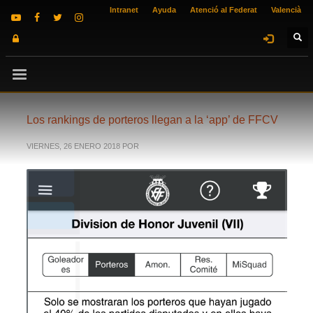
Intranet
Ayuda
Atenció al Federat
Valencià
Los rankings de porteros llegan a la ‘app’ de FFCV
VIERNES, 26 ENERO 2018
POR