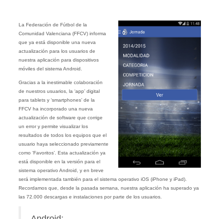
La Federación de Fútbol de la
Comunidad Valenciana (FFCV) informa
que ya está disponible una nueva
actualización para los usuarios de
nuestra aplicación para dispositivos
móviles del sistema Android.
Gracias a la inestimable colaboración
de nuestros usuarios, la ‘app’ digital
para tablets y ‘smartphones’ de la
FFCV ha incorporado una nueva
actualización de software que corrige
un error y permite visualizar los
resultados de todos los equipos que el
usuario haya seleccionado previamente
como ‘Favoritos’. Esta actualización ya
está disponible en la versión para el
sistema operativo Android, y en breve
será implementada también para el sistema operativo iOS (iPhone y iPad).
Recordamos que, desde la pasada semana, nuestra aplicación ha superado ya
las 72.000 descargas e instalaciones por parte de los usuarios.
Android: