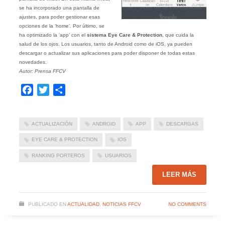
se ha incorporado una pantalla de
ajustes, para poder gestionar esas
opciones de la ‘home’. Por último, se
ha optimizado la ‘app’ con el
sistema Eye Care & Protection
, que cuida la
salud de los ojos. Los usuarios, tanto de Android como de iOS, ya pueden
descargar o actualizar sus aplicaciones para poder disponer de todas estas
novedades.
Autor: Prensa FFCV
Facebook
Twitter
Compartir
ACTUALIZACIÓN
ANDROID
APP
DESCARGAS
EYE CARE & PROTECTION
IOS
RANKING PORTEROS
USUARIOS
LEER MÁS
PUBLICADO EN
ACTUALIDAD
,
NOTICIAS FFCV
NO COMMENTS