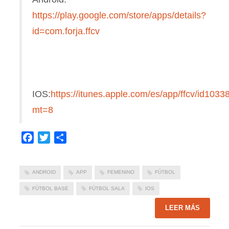
https://play.google.com/store/apps/details?
id=com.forja.ffcv
IOS:
https://itunes.apple.com/es/app/ffcv/id103
mt=8
Facebook
Twitter
Compartir
ANDROID
APP
FEMENINO
FÚTBOL
FÚTBOL BASE
FÚTBOL SALA
IOS
LEER MÁS