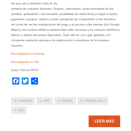
los que van a disfrutar cada fin de
semana de nuestros deportes. Grupos, calendarios, actas resumidas de los
partidos, goleadores, sancionados, posibilidad de seleccionar y seguir a varios
jugadores, equipos, clubes y hasta categorías de competición como favoritos,
así como de ver las instalaciones de juego y el acceso a las mismas (vía Google
Maps) y los centros médicos asistenciales más cercanos y su contacto telefónico
directo a través del propio dispositivo. Todo ello en una ‘app’ gratuita y en
constante evolución gracias a la colaboración e iniciativas de los propios
usuarios.
Descárgatela en Android
Descárgatela en iOS
Autor: Prensa FFCV
Facebook
Twitter
Compartir
ANDROID
APP
FÚTBOL
FÚTBOL SALA
IOS
LEER MÁS