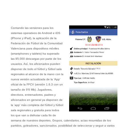
Contando las versiones para los
sistemas operativos de Android e iOS
(iPhone y iPad), la aplicación de la
Federación de Fútbol de la Comunidad
Valenciana para dispositivos móviles
(smartphones y tablets) ha superado
las 95.000 descargas por parte de los
usuarios. Así, los aficionados pueden
disponer de todo el fútbol y fútbol sala
regionales al alcance de la mano con la
nueva versión actualizada de la ‘App’
oficial de la FFCV (versión 1.6.3 con un
tamaño de 9’6 Mb). Jugadores,
directivos, entrenadores, padres y
aficionados en general ya disponen de
la ‘app’ más completa del fútbol y fútbol
sala regionales y gratuita para todos
los que van a disfrutar cada fin de
semana de nuestros deportes. Grupos, calendarios, actas resumidas de los
partidos, goleadores, sancionados, posibilidad de seleccionar y seguir a varios