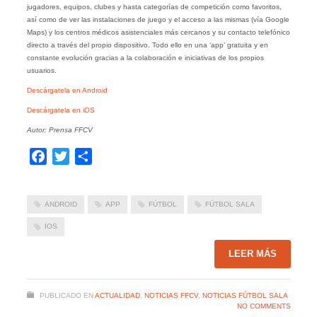
jugadores, equipos, clubes y hasta categorías de competición como favoritos,
así como de ver las instalaciones de juego y el acceso a las mismas (vía Google
Maps) y los centros médicos asistenciales más cercanos y su contacto telefónico
directo a través del propio dispositivo. Todo ello en una ‘app’ gratuita y en
constante evolución gracias a la colaboración e iniciativas de los propios
usuarios.
Descárgatela en Android
Descárgatela en iOS
Autor: Prensa FFCV
Facebook
Twitter
Compartir
ANDROID
APP
FÚTBOL
FÚTBOL SALA
IOS
LEER MÁS
PUBLICADO EN
ACTUALIDAD
,
NOTICIAS FFCV
,
NOTICIAS FÚTBOL SALA
NO COMMENTS