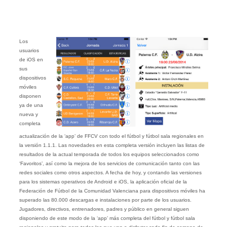
Los
usuarios
de iOS en
sus
dispositivos
móviles
disponen
ya de una
nueva y
completa
actualización de la ‘app’ de FFCV con todo el fútbol y fútbol sala regionales en
la versión 1.1.1. Las novedades en esta completa versión incluyen las listas de
resultados de la actual temporada de todos los equipos seleccionados como
‘Favoritos’, así como la mejora de los servicios de comunicación tanto con las
redes sociales como otros aspectos. A fecha de hoy, y contando las versiones
para los sistemas operativos de Android e iOS, la aplicación oficial de la
Federación de Fútbol de la Comunidad Valenciana para dispositivos móviles ha
superado las 80.000 descargas e instalaciones por parte de los usuarios.
Jugadores, directivos, entrenadores, padres y público en general siguen
disponiendo de este modo de la ‘app’ más completa del fútbol y fútbol sala