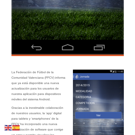
La Federación de Fútbol de la
Comunidad Valenciana (FFCV) informa
que ya está disponible una nueva
actualización para los usuarios de
nuestra aplicación para dispositivos
móviles del sistema Android.
Gracias a la inestimable colaboración
de nuestros usuarios, la ‘app’ digital
para tablets y ‘smartphones’ de la
FFCV ha incorporado una nueva
actualización de software que corrige
un error y permite visualizar los