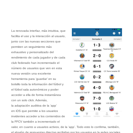
La renovada interfaz, más intuitiva, que
facilita el uso y la interacción al usuario,
junto con las nuevas secciones que
permiten un seguimiento más
exhaustivo y personalizado del
rendimiento de cada jugador y de cada
club federado han incrementado el
número de usuarios que ven en esta
nueva versión una excelente
herramienta para ‘guardar’ en su
bolsillo toda la información del fútbol y
el fútbol sala autonómicos y poder
acceder a ella de forma instantánea
con un solo click. Además,
la adaptación auditiva de la ‘app’
en iOS que permite a los usuarios
invidentes acceder a los contenidos de
la FFCV también a incrementado el
valor, en cuanto a usuarios activos, de la ‘app’. Todo esto lo confirma, también,
el aluvión de respuestas directas recibidas por los usuarios en la redes sociales.