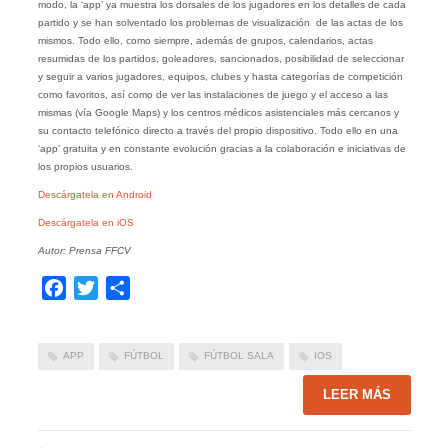
modo, la ‘app’ ya muestra los dorsales de los jugadores en los detalles de cada
partido y se han solventado los problemas de visualización de las actas de los
mismos. Todo ello, como siempre, además de grupos, calendarios, actas
resumidas de los partidos, goleadores, sancionados, posibilidad de seleccionar
y seguir a varios jugadores, equipos, clubes y hasta categorías de competición
como favoritos, así como de ver las instalaciones de juego y el acceso a las
mismas (vía Google Maps) y los centros médicos asistenciales más cercanos y
su contacto telefónico directo a través del propio dispositivo. Todo ello en una
‘app’ gratuita y en constante evolución gracias a la colaboración e iniciativas de
los propios usuarios.
Descárgatela en Android
Descárgatela en iOS
Autor: Prensa FFCV
Facebook
Twitter
Compartir
APP
FÚTBOL
FÚTBOL SALA
IOS
LEER MÁS