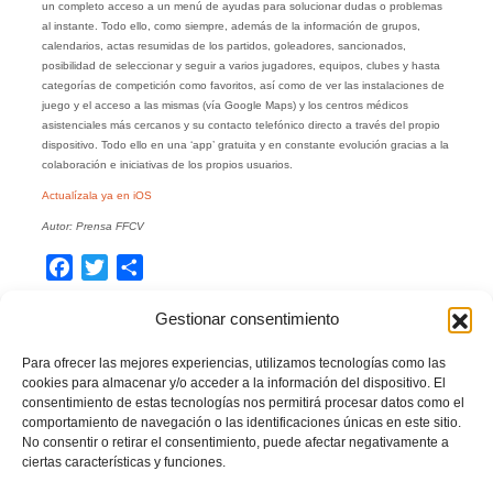
un completo acceso a un menú de ayudas para solucionar dudas o problemas
al instante. Todo ello, como siempre, además de la información de grupos,
calendarios, actas resumidas de los partidos, goleadores, sancionados,
posibilidad de seleccionar y seguir a varios jugadores, equipos, clubes y hasta
categorías de competición como favoritos, así como de ver las instalaciones de
juego y el acceso a las mismas (vía Google Maps) y los centros médicos
asistenciales más cercanos y su contacto telefónico directo a través del propio
dispositivo. Todo ello en una ‘app’ gratuita y en constante evolución gracias a la
colaboración e iniciativas de los propios usuarios.
Actualízala ya en iOS
Autor: Prensa FFCV
Facebook
Twitter
Compartir
Gestionar consentimiento
APP
FÚTBOL
FÚTBOL SALA
IOS
Para ofrecer las mejores experiencias, utilizamos tecnologías como las
LEER MÁS
cookies para almacenar y/o acceder a la información del dispositivo. El
consentimiento de estas tecnologías nos permitirá procesar datos como el
comportamiento de navegación o las identificaciones únicas en este sitio.
No consentir o retirar el consentimiento, puede afectar negativamente a
PUBLICADO EN
ACTUALIDAD
,
NOTICIAS FFCV
NO COMMENTS
ciertas características y funciones.