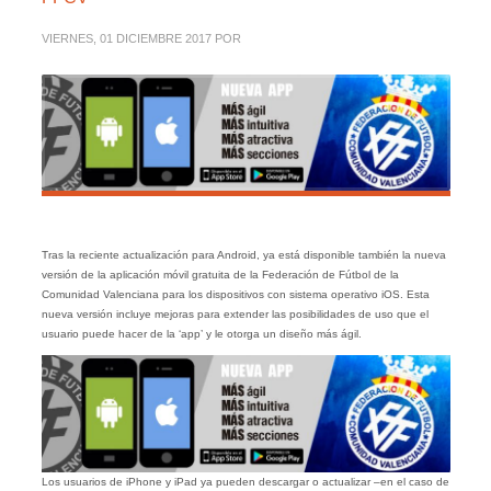
VIERNES, 01 DICIEMBRE 2017
POR
Tras la reciente actualización para Android, ya está disponible también la nueva
versión de la aplicación móvil gratuita de la Federación de Fútbol de la
Comunidad Valenciana para los dispositivos con sistema operativo iOS. Esta
nueva versión incluye mejoras para extender las posibilidades de uso que el
usuario puede hacer de la ‘app’ y le otorga un diseño más ágil.
Los usuarios de iPhone y iPad ya pueden descargar o actualizar –en el caso de