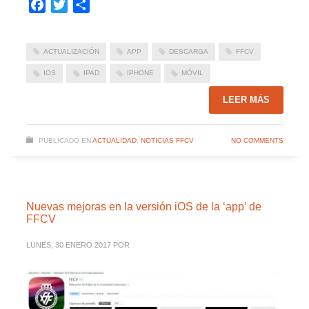
Facebook
Twitter
Compartir
ACTUALIZACIÓN
APP
DESCARGA
FFCV
IOS
IPAD
IPHONE
MÓVIL
LEER MÁS
PUBLICADO EN
ACTUALIDAD
,
NOTICIAS FFCV
NO COMMENTS
Nuevas mejoras en la versión iOS de la ‘app’ de
FFCV
LUNES, 30 ENERO 2017
POR