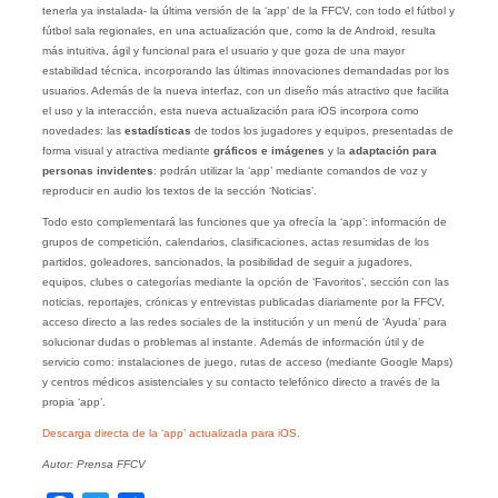
tenerla ya instalada- la última versión de la ‘app’ de la FFCV, con todo el fútbol y
fútbol sala regionales, en una actualización que, como la de Android, resulta
más intuitiva, ágil y funcional para el usuario y que goza de una mayor
estabilidad técnica, incorporando las últimas innovaciones demandadas por los
usuarios. Además de la nueva interfaz, con un diseño más atractivo que facilita
el uso y la interacción, esta nueva actualización para iOS incorpora como
novedades: las
estadísticas
de todos los jugadores y equipos, presentadas de
forma visual y atractiva mediante
gráficos
e imágenes
y la
adaptación para
personas invidentes
: podrán utilizar la ‘app’ mediante comandos de voz y
reproducir en audio los textos de la sección ‘Noticias’.
Todo esto complementará las funciones que ya ofrecía la ‘app’: información de
grupos de competición, calendarios, clasificaciones, actas resumidas de los
partidos, goleadores, sancionados, la posibilidad de seguir a jugadores,
equipos, clubes o categorías mediante la opción de ‘Favoritos’, sección con las
noticias, reportajes, crónicas y entrevistas publicadas diariamente por la FFCV,
acceso directo a las redes sociales de la institución y un menú de ‘Ayuda’ para
solucionar dudas o problemas al instante. Además de información útil y de
servicio como: instalaciones de juego, rutas de acceso (mediante Google Maps)
y centros médicos asistenciales y su contacto telefónico directo a través de la
propia ‘app’.
Descarga directa de la ‘app’ actualizada para iOS.
Autor: Prensa FFCV