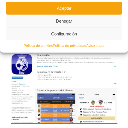
Aceptar
Actualizada y mejorada la versión para dispositivos
Denegar
móviles iOS de la ‘app’ de la FFCV
MARTES, 19 ABRIL 2016
POR
Configuración
Política de cookies
Política de privacidad
Aviso Legal