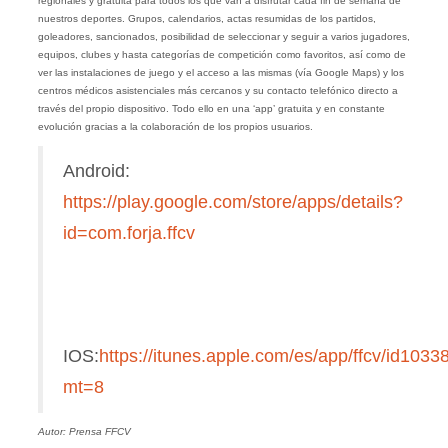
regionales y gratuita para todos los que van a disfrutar cada fin de semana de
nuestros deportes. Grupos, calendarios, actas resumidas de los partidos,
goleadores, sancionados, posibilidad de seleccionar y seguir a varios jugadores,
equipos, clubes y hasta categorías de competición como favoritos, así como de
ver las instalaciones de juego y el acceso a las mismas (vía Google Maps) y los
centros médicos asistenciales más cercanos y su contacto telefónico directo a
través del propio dispositivo. Todo ello en una ‘app’ gratuita y en constante
evolución gracias a la colaboración de los propios usuarios.
Android:
https://play.google.com/store/apps/details?
id=com.forja.ffcv
IOS:
https://itunes.apple.com/es/app/ffcv/id103
mt=8
Autor: Prensa FFCV