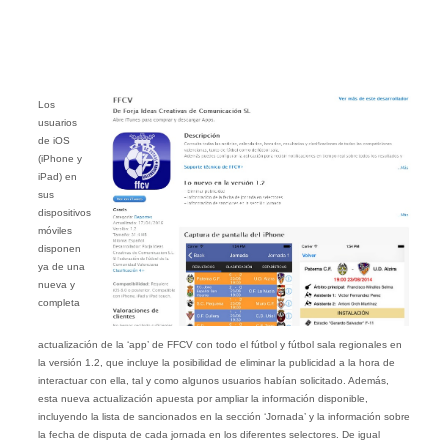
Los
usuarios
de iOS
(iPhone y
iPad) en
sus
dispositivos
móviles
disponen
ya de una
nueva y
completa
actualización de la ‘app’ de FFCV con todo el fútbol y fútbol sala regionales en
la versión 1.2, que incluye la posibilidad de eliminar la publicidad a la hora de
interactuar con ella, tal y como algunos usuarios habían solicitado. Además,
esta nueva actualización apuesta por ampliar la información disponible,
incluyendo la lista de sancionados en la sección ‘Jornada’ y la información sobre
la fecha de disputa de cada jornada en los diferentes selectores. De igual