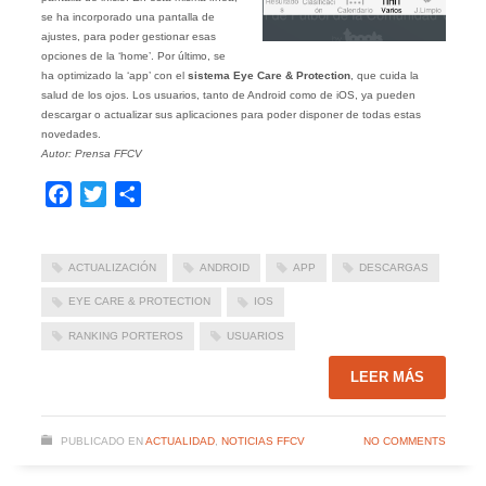
se ha incorporado una pantalla de
ajustes, para poder gestionar esas
opciones de la ‘home’. Por último, se
ha optimizado la ‘app’ con el
sistema Eye Care & Protection
, que cuida la
salud de los ojos. Los usuarios, tanto de Android como de iOS, ya pueden
descargar o actualizar sus aplicaciones para poder disponer de todas estas
novedades.
Autor: Prensa FFCV
Facebook
Twitter
Compartir
ACTUALIZACIÓN
ANDROID
APP
DESCARGAS
EYE CARE & PROTECTION
IOS
RANKING PORTEROS
USUARIOS
LEER MÁS
PUBLICADO EN
ACTUALIDAD
,
NOTICIAS FFCV
NO COMMENTS