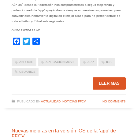
Aún así, desde la Federación nos comprometemos a seguir mejorando y
perfeccionando la ‘app’ apoyándonos siempre en vuestras sugerencias, para
convertir esta herramienta digital en el mejor aliado para no perder detalle de
todo el fútbol y fútbol sala regionales.
Autor: Prensa FFCV
Facebook
Twitter
Compartir
ANDROID
APLICACIÓN MÓVIL
APP
IOS
USUARIOS
LEER MÁS
PUBLICADO EN
ACTUALIDAD
,
NOTICIAS FFCV
NO COMMENTS
Nuevas mejoras en la versión iOS de la ‘app’ de
FFCV