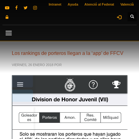
Intranet
Ayuda
Atenció al Federat
Valencià
Los rankings de porteros llegan a la ‘app’ de FFCV
VIERNES, 26 ENERO 2018
POR