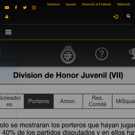
Intranet
Ayuda
Atenció al Federat
Valencià