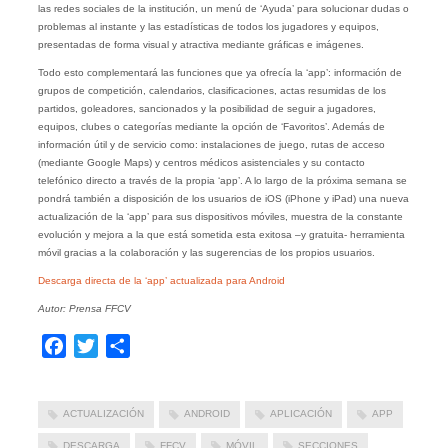
las redes sociales de la institución, un menú de ‘Ayuda’ para solucionar dudas o
problemas al instante y las estadísticas de todos los jugadores y equipos,
presentadas de forma visual y atractiva mediante gráficas e imágenes.
Todo esto complementará las funciones que ya ofrecía la ‘app’: información de
grupos de competición, calendarios, clasificaciones, actas resumidas de los
partidos, goleadores, sancionados y la posibilidad de seguir a jugadores,
equipos, clubes o categorías mediante la opción de ‘Favoritos’. Además de
información útil y de servicio como: instalaciones de juego, rutas de acceso
(mediante Google Maps) y centros médicos asistenciales y su contacto
telefónico directo a través de la propia ‘app’. A lo largo de la próxima semana se
pondrá también a disposición de los usuarios de iOS (iPhone y iPad) una nueva
actualización de la ‘app’ para sus dispositivos móviles, muestra de la constante
evolución y mejora a la que está sometida esta exitosa –y gratuita- herramienta
móvil gracias a la colaboración y las sugerencias de los propios usuarios.
Descarga directa de la ‘app’ actualizada para Android
Autor: Prensa FFCV
Facebook
Twitter
Compartir
ACTUALIZACIÓN
ANDROID
APLICACIÓN
APP
DESCARGA
FFCV
MÓVIL
SECCIONES