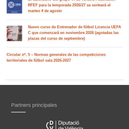
RFEF para la temporada 2026/27 se sorteará el
martes 4 de agosto
Nuevo curso de Entrenador de fútbol Licencia UEFA
C que comenzará en noviembre 2026 (agotadas las
plazas del curso de septiembre)
Circular nº. 5 – Normas generales de las competiciones
territoriales de fútbol sala 2026-2027
Partners principales