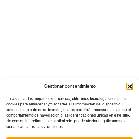
Gestionar consentimiento
POSTS RECIENTES
Para ofrecer las mejores experiencias, utilizamos tecnologías como las
Este es el grupo y calendario de Tercera Federación
cookies para almacenar y/o acceder a la información del dispositivo. El
Futfem RFEF para la temporada 2026/2027
consentimiento de estas tecnologías nos permitirá procesar datos como el
comportamiento de navegación o las identificaciones únicas en este sitio.
No consentir o retirar el consentimiento, puede afectar negativamente a
ciertas características y funciones.
Ferran Torres se da un baño de masas y se convierte
en el embajador de la Comunitat Valenciana