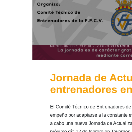
MARTES, 06 FEBRERO 2018
/
PUBLICADO EN
ACTUAL
Jornada de Actu
entrenadores e
El Comité Técnico de Entrenadores de 
empeño por adaptarse a la constante ev
a cabo una nueva Jornada de Actualizac
próximo día 12 de febrero en Tavernes 