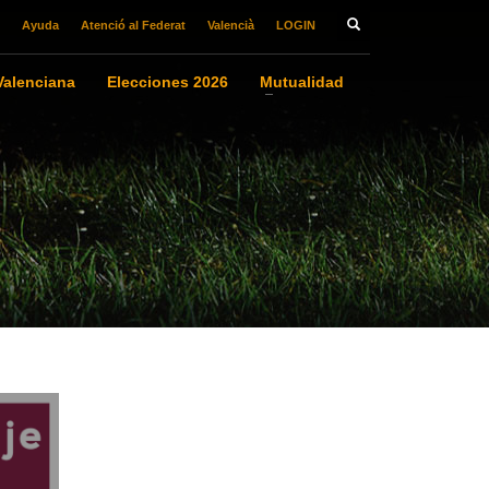
Ayuda
Atenció al Federat
Valencià
LOGIN
alenciana
Elecciones 2026
Mutualidad