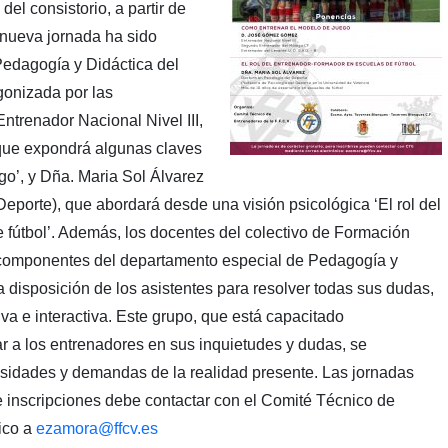
del consistorio, a partir de
 nueva jornada ha sido
edagogía y Didáctica del
gonizada por las
renador Nacional Nivel III,
que expondrá algunas claves
o’, y Dña. Maria Sol Álvarez
eporte), que abordará desde una visión psicológica ‘El rol del
 fútbol’. Además, los docentes del colectivo de Formación
 componentes del departamento especial de Pedagogía y
 disposición de los asistentes para resolver todas sus dudas,
va e interactiva. Este grupo, que está capacitado
ar a los entrenadores en sus inquietudes y dudas, se
sidades y demandas de la realidad presente. Las jornadas
e inscripciones debe contactar con el Comité Técnico de
ico a
ezamora@ffcv.es