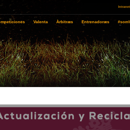
Intranet
mpeticiones
Valenta
Àrbitræs
Entrenadoræs
#somV