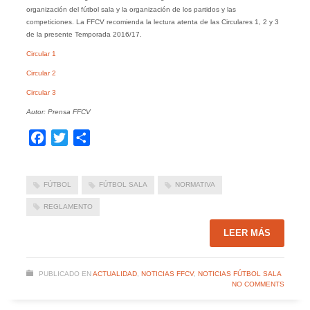
organización del fútbol sala y la organización de los partidos y las
competiciones. La FFCV recomienda la lectura atenta de las Circulares 1, 2 y 3
de la presente Temporada 2016/17.
Circular 1
Circular 2
Circular 3
Autor: Prensa FFCV
Facebook
Twitter
Compartir
FÚTBOL
FÚTBOL SALA
NORMATIVA
REGLAMENTO
LEER MÁS
PUBLICADO EN
ACTUALIDAD
,
NOTICIAS FFCV
,
NOTICIAS FÚTBOL SALA
NO COMMENTS