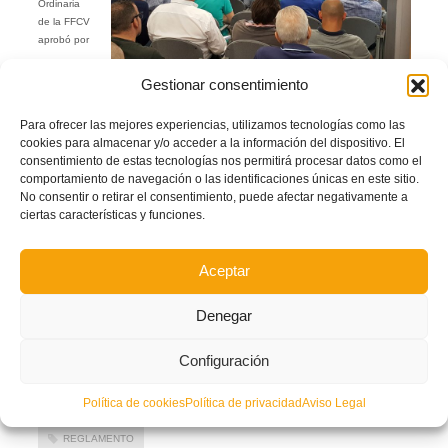
Ordinaria
de la FFCV
aprobó por
Gestionar consentimiento
unanimidad una serie de modificaciones y cambios tanto en el Reglamento
General de esta Federación como en su Código Disciplinario que, una vez
Para ofrecer las mejores experiencias, utilizamos tecnologías como las
comunicados al Consell Valencià de l’Esport y publicados en esta página web,
cookies para almacenar y/o acceder a la información del dispositivo. El
son de aplicación inmediata en la Temporada en curso, 2018/19. Esta serie de
consentimiento de estas tecnologías nos permitirá procesar datos como el
modificaciones han sido reflejadas en las Circulares 1 y 2, que hoy han sido
comportamiento de navegación o las identificaciones únicas en este sitio.
validadas por la Secretaría General y remitidas convenientemente a todos los
No consentir o retirar el consentimiento, puede afectar negativamente a
clubes adscritos a esta FFCV, y que pueden ser consultadas en los siguientes
ciertas características y funciones.
enlaces:
Circular 1 – 2018/19
Aceptar
Circular 2 – 2018/19
Autor: Prensa FFCV
Denegar
Facebook
Twitter
Compartir
Configuración
Política de cookies
Política de privacidad
Aviso Legal
CIRCULARES 2018/19
CODIGO DISCIPLINARIO
REGLAMENTO