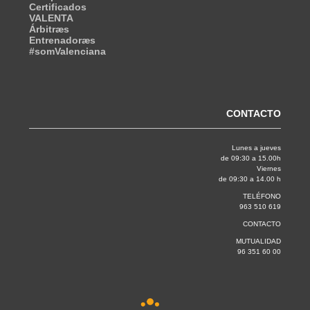
Certificados
VALENTA
Árbitræs
Entrenadoræs
#somValenciana
CONTACTO
Lunes a jueves
de 09:30 a 15.00h
Viernes
de 09:30 a 14.00 h
TELÉFONO
963 510 619
CONTACTO
MUTUALIDAD
96 351 60 00