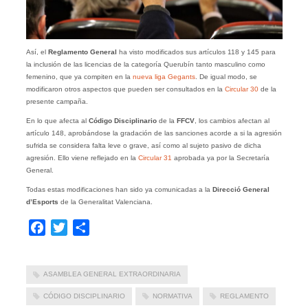
Así, el
Reglamento General
ha visto modificados sus artículos 118 y 145 para
la inclusión de las licencias de la categoría Querubín tanto masculino como
femenino, que ya compiten en la
nueva liga Gegants
. De igual modo, se
modificaron otros aspectos que pueden ser consultados en la
Circular 30
de la
presente campaña.
En lo que afecta al
Código Disciplinario
de la
FFCV
, los cambios afectan al
artículo 148, aprobándose la gradación de las sanciones acorde a si la agresión
sufrida se considera falta leve o grave, así como al sujeto pasivo de dicha
agresión. Ello viene reflejado en la
Circular 31
aprobada ya por la Secretaría
General.
Todas estas modificaciones han sido ya comunicadas a la
Direcció General
d’Esports
de la Generalitat Valenciana.
Facebook
Twitter
Compartir
ASAMBLEA GENERAL EXTRAORDINARIA
CÓDIGO DISCIPLINARIO
NORMATIVA
REGLAMENTO