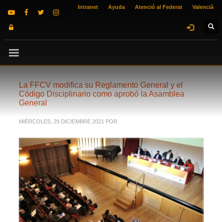
Intranet
Ayuda
Atenció al Federat
Valencià
La FFCV modifica su Reglamento General y el
Código Disciplinario como aprobó la Asamblea
General
MIÉRCOLES, 29 DICIEMBRE 2021
POR