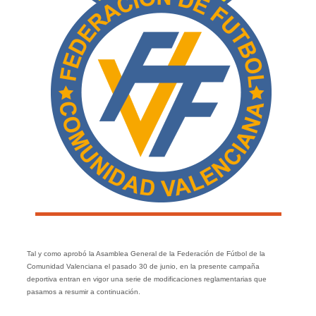
Tal y como aprobó la Asamblea General de la Federación de Fútbol de la
Comunidad Valenciana el pasado 30 de junio, en la presente campaña
deportiva entran en vigor una serie de modificaciones reglamentarias que
pasamos a resumir a continuación.