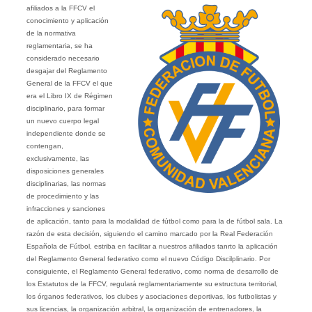
afiliados a la FFCV el
conocimiento y aplicación
de la normativa
reglamentaria, se ha
considerado necesario
desgajar del Reglamento
General de la FFCV el que
era el Libro IX de Régimen
disciplinario, para formar
un nuevo cuerpo legal
independiente donde se
contengan,
exclusivamente, las
disposiciones generales
disciplinarias, las normas
de procedimiento y las
infracciones y sanciones
de aplicación, tanto para la modalidad de fútbol como para la de fútbol sala. La
razón de esta decisión, siguiendo el camino marcado por la Real Federación
Española de Fútbol, estriba en facilitar a nuestros afiliados tanrto la aplicación
del Reglamento General federativo como el nuevo Código Discilplinario. Por
consiguiente, el Reglamento General federativo, como norma de desarrollo de
los Estatutos de la FFCV, regulará reglamentariamente su estructura territorial,
los órganos federativos, los clubes y asociaciones deportivas, los futbolistas y
sus licencias, la organización arbitral, la organización de entrenadores, la