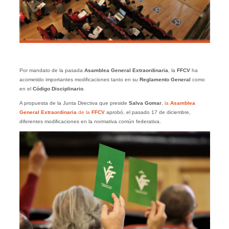
Por mandato de la pasada
Asamblea General Extraordinaria
, la
FFCV
ha
acometido importantes modificaciones tanto en su
Reglamento General
como
en el
Código Disciplinario
.
A propuesta de la Junta Directiva que preside
Salva Gomar
,
la
Asamblea
General Extraordinaria
de la
FFCV
aprobó, el pasado 17 de diciembre,
diferentes modificaciones en la normativa común federativa.