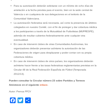
Para su autorización deberán solicitarse con un mínimo de ocho días de
antelación a la fecha prevista para el evento, bien en la sede central de
Valencia o en cualquiera de sus delegaciones en el teritorio de la
Comunidad Valenciana.
La autorización federativa será necesaria, así como la presencia de árbitros
colegiados en nuestro Comité, con el fin de proteger y dar cobertura médica
a los participantes a través de la Mutualidad de Futbolistas (MUPRESFE),
además de resultar cubiertos federativamente ante cualquier otra
eventualidad.
En caso de intervenir clubes de otras Comunidades Autónomas, los
organizadores deberán presentar asímismo la autorización de las
Federaciones de origen para desplazarse y poder contar con su propia
cobertura médica.
En caso de intervenir clubes de otros países, los organizadores deberán
asímismo hacer frente a las tasas federativas reglamentarias previstas en la
Circular 48 de la Real Federación Española de Fútbol (Temporada
2012/13).
Pueden consultar la Circular número 23 sobre Partidos y Torneos
Amistosos en el siguiente
enlace
.
Autor: Prensa FFCV
Facebook
Twitter
Compartir