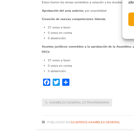
afe
Estos fueron los temas sometidos a votación y los resultados de l
Aprobación del acta anterior,
por unanimidad
Creación de nuevas competiciones
Valenta
:
37 votos a favor
0 votos en contra
0 abstención
Asuntos jurídicos sometidos a la aprobación de la Asamblea: p
FFCV
37 votos a favor
0 votos en contra
0 abstención
Facebook
Twitter
Compartir
ASAMBLEA GENERAL EXTRAORDINARIA
PUBLICADO EN
ACUERDOS ASAMBLEA GENERAL