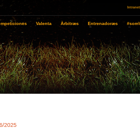
Intranet
mpeticiones
Valenta
Àrbitræs
Entrenadoræs
#somV
06/2025