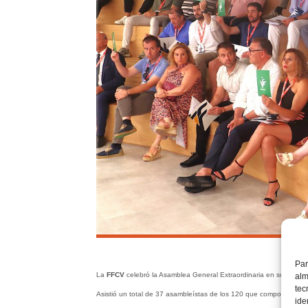
Par
La
FFCV
celebró la Asamblea General Extraordinaria en su sede 
alm
tec
Asistió un total de 37 asambleístas de los 120 que componen la 
ide