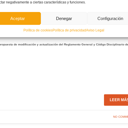
ctar negativamente a ciertas características y funciones.
as votaciones de los asambleístas:
Aceptar
Denegar
Configuración
Política de cookies
Política de privacidad
Aviso Legal
ropuesta de modificación y actualización del Reglamento General y Código Disciplinario de
LEER MÁ
NO COMM