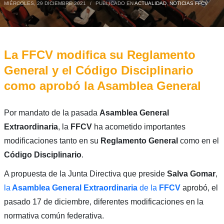
MIÉRCOLES, 29 DICIEMBRE 2021
/
PUBLICADO EN
ACTUALIDAD
,
NOTICIAS FFCV
La FFCV modifica su Reglamento
General y el Código Disciplinario
como aprobó la Asamblea General
Por mandato de la pasada
Asamblea General
Extraordinaria
, la
FFCV
ha acometido importantes
modificaciones tanto en su
Reglamento General
como en el
Código Disciplinario
.
A propuesta de la Junta Directiva que preside
Salva Gomar
,
la
Asamblea General Extraordinaria
de la
FFCV
aprobó, el
pasado 17 de diciembre, diferentes modificaciones en la
normativa común federativa.