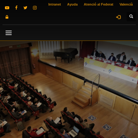
Intranet
Ayuda
Atenció al Federat
Valencià